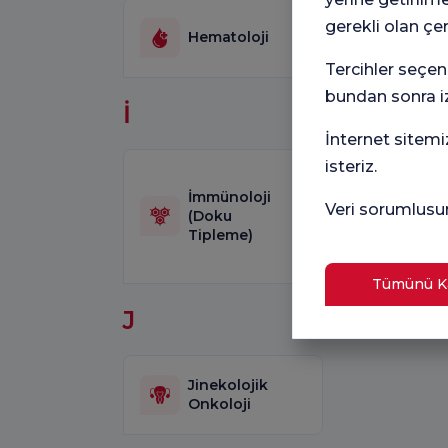
gerekli olan çe
Hematoloji
Tercihler seçen
bundan sonra iz
İ
İnternet sitemi
isteriz.
İleri
İmmünoloji
Endo
Veri sorumlusu
(Doku
Giriş
Tipleme)
Gastr
oji
Tümünü Ka
J
Jinekolojik
Onkoloji