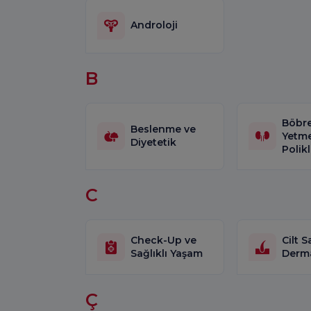
Androloji
B
Böbr
Beslenme ve
Yetme
Diyetetik
Polikl
C
Check-Up ve
Cilt S
Sağlıklı Yaşam
Derma
Ç