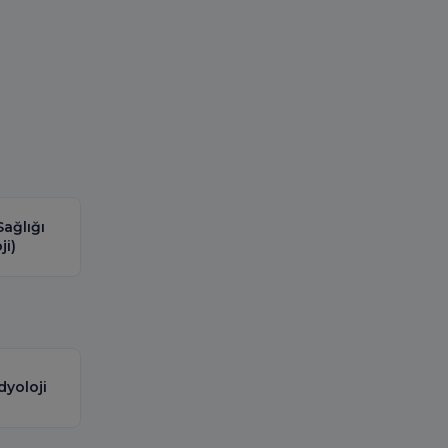
ağlığı
ji)
dyoloji