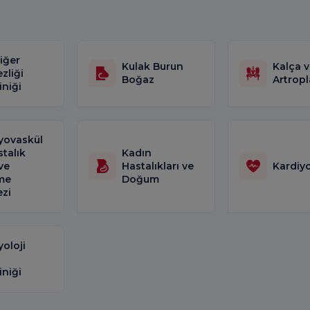
iğer
Kulak Burun
Kalça v
zliği
Boğaz
Artropl
iniği
yovaskül
stalık
Kadın
ve
Hastalıkları ve
Kardiyo
me
Doğum
zi
yoloji
iniği