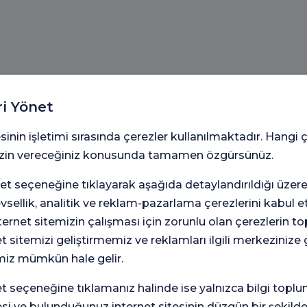
ri Yönet
sinin işletimi sırasında çerezler kullanılmaktadır. Hangi 
s
Göğüs
Göz Sağ
hisi
Hastalıkları
Hastalı
 izin vereceğiniz konusunda tamamen özgürsünüz.
t seçeneğine tıklayarak aşağıda detaylandırıldığı üzer
levsellik, analitik ve reklam-pazarlama çerezlerini kabul 
Göğüs
imsel
Gastro
rnet sitemizin çalışması için zorunlu olan çerezlerin t
Cerrahisi
loji
oji
Merkezi
et sitemizi geliştirmemiz ve reklamları ilgili merkezinize
miz mümkün hale gelir.
seçeneğine tıklamanız halinde ise yalnızca bilgi toplu
esi ve bulunduğunuz internet sitesinin düzgün bir şekilde