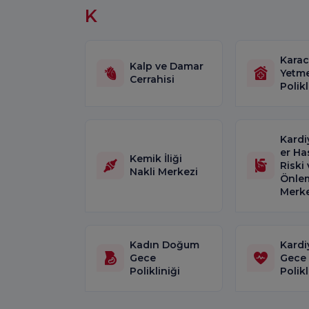
K
Karac
Kalp ve Damar
Yetme
Cerrahisi
Polikl
Kardi
er Ha
Kemik İliği
Riski 
Nakli Merkezi
Önle
Merke
Kadın Doğum
Kardi
Gece
Gece
Polikliniği
Polikl