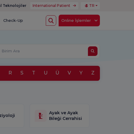
l Teknolojiler
International Patient
TR
Check-Up
Online İşlemler
R
S
T
U
Ü
V
Y
Z
Ayak ve Ayak
iyoloji
Bileği Cerrahisi