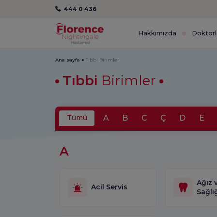
444 0 436
Hakkımızda
Doktorl
Ana sayfa
Tıbbi Birimler
Tıbbi
Birimler
A
B
C
Ç
D
E
Tümü
A
Ağız 
Acil Servis
Sağlı