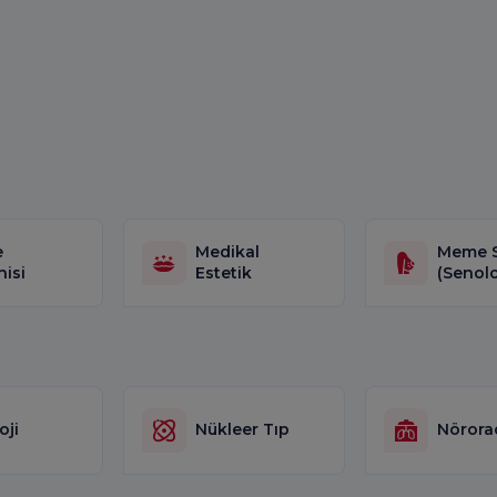
e
Medikal
Meme S
hisi
Estetik
(Senolo
oji
Nükleer Tıp
Nörora