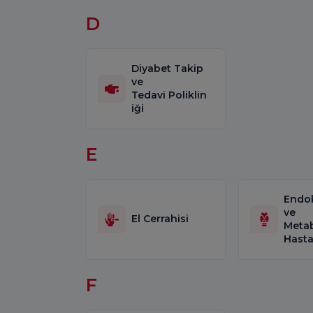
D
Diyabet Takip
ve
Tedavi Poliklin
iği
E
Endok
ve
El Cerrahisi
Meta
Hastal
F