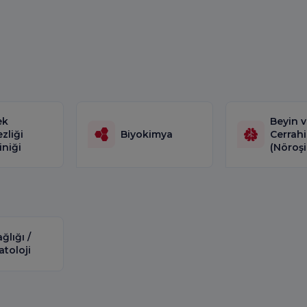
ek
Beyin v
zliği
Biyokimya
Cerrahi
iniği
(Nöroşir
ağlığı /
toloji