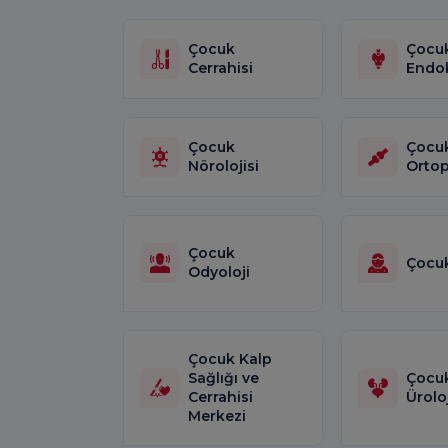
Çocuk
Çocu
Cerrahisi
Endok
Çocuk
Çocu
Nörolojisi
Ortop
Çocuk
Çocuk
Odyoloji
Çocuk Kalp
Sağlığı ve
Çocu
Cerrahisi
Üroloj
Merkezi