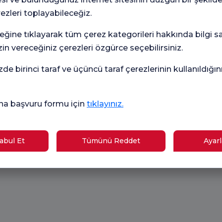
rezleri toplayabileceğiz.
eğine tıklayarak tüm çerez kategorileri hakkında bilgi sah
in vereceğiniz çerezleri özgürce seçebilirsiniz.
zde birinci taraf ve üçüncü taraf çerezlerinin kullanıldığı
skopi ve
İmmüno
İç Hastalıkları
na başvuru formu için
tıklayınız.
imsel
Alerji
(Dahiliye)
oenterol
Hastalı
bul Et
Tümünü Reddet
Ayarl