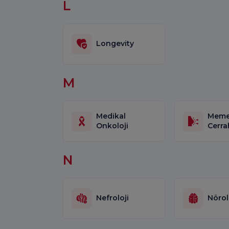
L
Longevity
M
Medikal
Mem
Onkoloji
Cerra
N
Nefroloji
Nörol