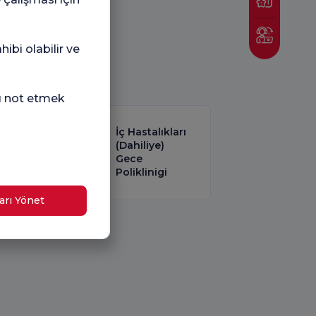
ibi olabilir ve
nı not etmek
İç Hastalıkları
loji ve
(Dahiliye)
Gece
kları
Poliklinigi
arı Yönet