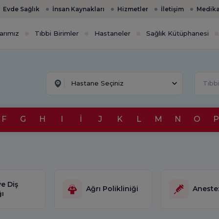
Evde Sağlık
İnsan Kaynakları
Hizmetler
İletişim
Medika
arımız
Tıbbi Birimler
Hastaneler
Sağlık Kütüphanesi
Hastane Seçiniz
F
G
H
I
İ
J
K
L
M
N
O
P
ve Diş
Ağrı Polikliniği
Anestez
ğı