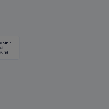
e Sinir
si
ürji)