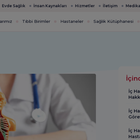
Evde Sağlık
İnsan Kaynakları
Hizmetler
İletişim
Medika
arımız
Tıbbi Birimler
Hastaneler
Sağlık Kütüphanesi
İçin
İç Ha
Hakk
İç Ha
Görev
İç Ha
Hasta