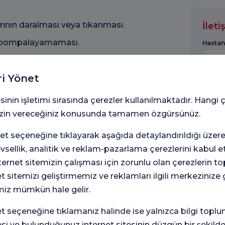
ının daralması veya tıkanması.
İlet
n pompalayamaması.
Hastan
ri Yönet
Lütfen
rol edilemediği durum.
sinin işletimi sırasında çerezler kullanılmaktadır. Hangi 
 izin vereceğiniz konusunda tamamen özgürsünüz.
nin az veya çok çalışması.
Adınız
abolik bozukluğun birlikte görülmesi.
t seçeneğine tıklayarak aşağıda detaylandırıldığı üzer
levsellik, analitik ve reklam-pazarlama çerezlerini kabul 
rnet sitemizin çalışması için zorunlu olan çerezlerin t
Mesaj
iyonlarının kademeli olarak kaybı.
et sitemizi geliştirmemiz ve reklamları ilgili merkezinize
miz mümkün hale gelir.
rikmesi sonucu oluşan taşlar.
seçeneğine tıklamanız halinde ise yalnızca bilgi toplu
6698
haz
esi ve bulunduğunuz internet sitesinin düzgün bir şekilde