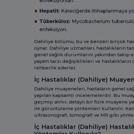
enfeksiyonları.
Hepatit:
Karaciğerde iltihaplanmaya yol
Tüberküloz:
Mycobacterium tuberculos
enfeksiyon.
Dahiliye bölümü, bu ve benzeri birçok hast
oynar. Dahiliye uzmanları, hastalıkların tan
genel sağlık durumlarını yakından takip ed
yaşam tarzı değişiklikleri ve hastalıklar
rehberlik ederler.
İç Hastalıklar (Dahiliye) Muaye
Dahiliye muayeneleri, hastaların genel sa
yapılan kapsamlı incelemelerdir. Bu muaye
geçmişi alınır, detaylı bir fizik muayene ya
ile görüntüleme yöntemleri kullanılır. Kan t
ultrasonografi, tomografi ve MR gibi yöntem
İç Hastalıklar (Dahiliye) Hastal