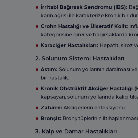
İrritabl Bağırsak Sendromu (IBS):
Bağ
karın ağrısı ile karakterize kronik bir du
Crohn Hastalığı ve Ülseratif Kolit:
İnf
kategorisine girer ve bağırsaklarda kro
Karaciğer Hastalıkları:
Hepatit, siroz 
2. Solunum Sistemi Hastalıkları
Astım:
Solunum yollarının daralması ve 
bir hastalık.
Kronik Obstrüktif Akciğer Hastalığı 
kapsayan, solunum yollarında kalıcı tıka
Zatürre:
Akciğerlerin enfeksiyonu.
Bronşit:
Bronş tüplerinin iltihaplanması
3. Kalp ve Damar Hastalıkları