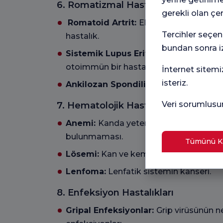
6. Romatizmal Hastalıklar
gerekli olan çe
Romatoid Artrit:
Eklem iltihabı ve d
Tercihler seçen
hastalık.
bundan sonra iz
Sistemik Lupus Eritematozus (SLE):
otoimmün bir hastalık.
İnternet sitemi
isteriz.
Ankilozan Spondilit:
Omurga ve büyük
Veri sorumlusu
7. Hematolojik Hastalıklar
Anemi:
Kanda yeterli miktarda kırmızı
bulunmaması.
Tümünü Ka
Lösemi:
Kan ve kemik iliğinin kötü huylu
Lenfoma:
Lenfatik sistemin kanseri.
8. Enfeksiyon Hastalıkları
Gripal Enfeksiyonlar:
Grip virüsünün 