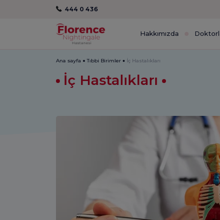
444 0 436
Hakkımızda
Doktorl
Ana sayfa
Tıbbi Birimler
İç Hastalıkları
İç Hastalıkları