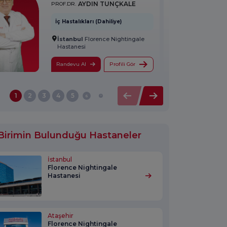
AYDIN TUNÇKALE
PROF.DR.
İç Hastalıkları (Dahiliye)
İstanbul
Florence Nightingale
Hastanesi
Randevu Al
Profili Gör
1
2
3
4
5
6
7
 Birimin Bulunduğu Hastaneler
İstanbul
Florence Nightingale
Hastanesi
Ataşehir
Florence Nightingale