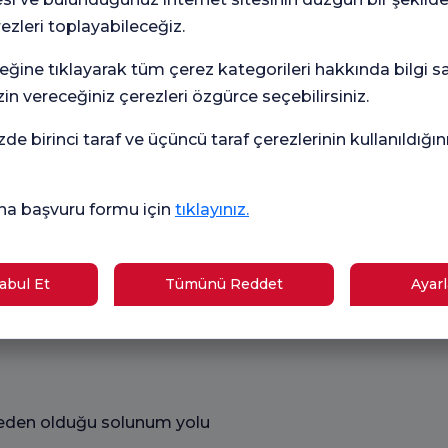
Kişi
rezleri toplayabileceğiz.
met
eformasyonuna yol açan otoimmün bir
amaç
eğine tıklayarak tüm çerez kategorileri hakkında bilgi sah
Flor
rekl
in vereceğiniz çerezleri özgürce seçebilirsiniz.
ilgi
Vücudun birçok sistemini etkileyen
gön
zde birinci taraf ve üçüncü taraf çerezlerinin kullanıldığı
 eklemlerde iltihaplanma.
na başvuru formu için
tıklayınız.
 kan hücresi veya hemoglobin
bul Et
Tümünü Reddet
Ayarl
 hastalığı.
neden olduğu solunum yolu