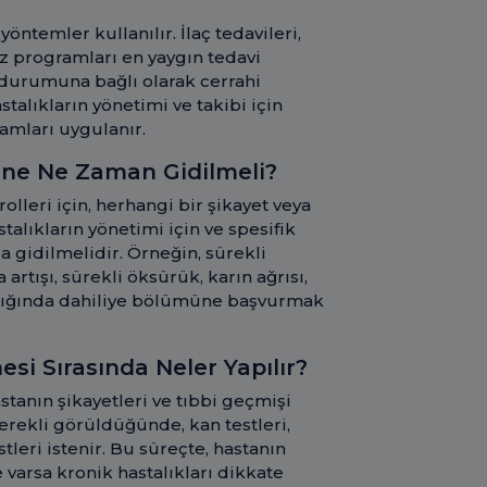
yöntemler kullanılır. İlaç tedavileri,
iz programları en yaygın tedavi
 durumuna bağlı olarak cerrahi
talıkların yönetimi ve takibi için
amları uygulanır.
müne Ne Zaman Gidilmeli?
olleri için, herhangi bir şikayet veya
talıkların yönetimi için ve spesifik
la gidilmelidir. Örneğin, sürekli
 artışı, sürekli öksürük, karın ağrısı,
çıktığında dahiliye bölümüne başvurmak
esi Sırasında Neler Yapılır?
stanın şikayetleri ve tıbbi geçmişi
Gerekli görüldüğünde, kan testleri,
estleri istenir. Bu süreçte, hastanın
 varsa kronik hastalıkları dikkate