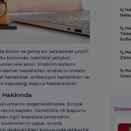
İç Ha
Nele
İç Ha
Teda
Kulla
da bilinir ve geniş bir yelpazede çeşitli
İç Ha
Zama
. Bu bölümde, özellikle yetişkin
unları ele alınır. Sindirim sistemi
İç Ha
lp-damar hastalıkları, endokrin sistem
Sıras
l hastalıklar, enfeksiyon hastalıkları ve
 kapsadığı başlıca hastalıklardır.
mü Hakkında
durumlarını değerlendirerek, birçok
Doktor
recini başlatır. Genellikle ilk başvuru
rı ilgili branşlara yönlendirir.
 kontrollerini yapar, kronik
arzı değişiklikleri konusunda rehberlik