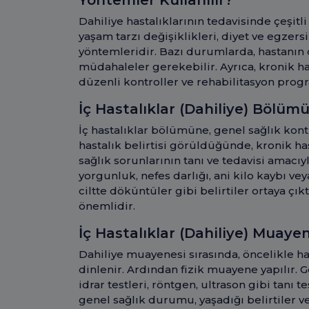
Yöntemler Kullanılır?
Dahiliye hastalıklarının tedavisinde çeşitli 
yaşam tarzı değişiklikleri, diyet ve egzers
yöntemleridir. Bazı durumlarda, hastanın
müdahaleler gerekebilir. Ayrıca, kronik has
düzenli kontroller ve rehabilitasyon progr
İç Hastalıklar (Dahiliye) Bölü
İç hastalıklar bölümüne, genel sağlık kontr
hastalık belirtisi görüldüğünde, kronik has
sağlık sorunlarının tanı ve tedavisi amacıy
yorgunluk, nefes darlığı, ani kilo kaybı veya
ciltte döküntüler gibi belirtiler ortaya 
önemlidir.
İç Hastalıklar (Dahiliye) Muayen
Dahiliye muayenesi sırasında, öncelikle ha
dinlenir. Ardından fizik muayene yapılır. 
idrar testleri, röntgen, ultrason gibi tanı t
genel sağlık durumu, yaşadığı belirtiler ve