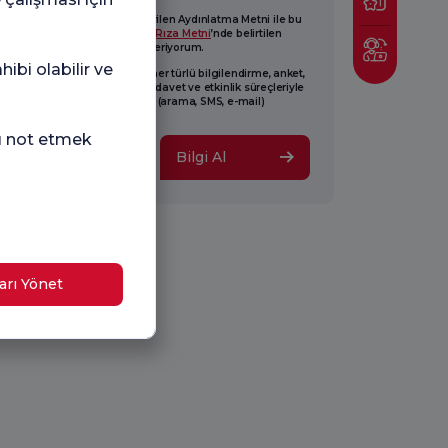
sel verilerimin yukarıda yer verilen Aydınlatma Metni ile bu
in temelinde oluşturulan
Açık Rıza Metni
’nde belirtilen
larla işlenmesine açık rıza veriyorum.
ibi olabilir ve
ence Nightingale tarafından her türlü bilgilendirme, anket,
am, tanıtım, pazarlama, açılış, davet ve etkinlik süreçleriyle
li tarafıma ticari elektronik ileti (arama, SMS, e-mail)
derilmesine onay veriyorum.
nı not etmek
Bilgi Al
arı Yönet