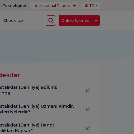
l Teknolojiler
International Patient
TR
Check-Up
Online İşlemler
dekiler
stalıklar (Dahiliye) Bölümü
ında
stalıklar (Dahiliye) Uzmanı Kimdir,
leri Nelerdir?
stalıklar (Dahiliye) Hangi
lıkları Kapsar?