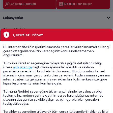
Checkup Paketleri
Medikal Teknolojiler
Lokasyonlar
Güncel Sağlık
Çerezleri Yönet
Tıbbi Birimler
Bu internet sitesinin işletimi sırasında çerezler kullanılmaktadır. Hangi
çerez kategorilerine izin vereceğiniz konusunda tamamen
Genel
Memnuniyet
Promo
özgürsünüz.
Memnuniyet
Anketi'ni kontrol
Memnuniyet
Anketi
edin
Anketi
Tümünü Kabul et seçeneğine tıklayarak aşağıda detaylandırıldığı
üzere
açık rızanıza
bağlı olarak işlevsellik, analitik ve reklam-
pazarlama çerezlerini kabul etmiş olursunuz. Bu durumda internet
sitemizin çalışması için zorunlu olan çerezlerin toplanmasının yanı sıra
internet sitemizi geliştirmemiz ve reklamları ilgili merkezinize göre
kişiselleştirmemiz mümkün hale gelir.
Tümünü Reddet seçeneğine tıklamanız halinde ise yalnızca bilgi
toplumu hizmetinin yerine getirilmesi ve bulunduğunuz internet
sitesinin düzgün bir şekilde çalışması için gerekli olan çerezleri
toplayabileceğiz.
Sağlık Turizmi Yetkilendirmesi
Kvkk
Hasta Haklari
Tercihler seçeneğine tıklayarak tüm çerez kategorileri hakkında bilgi