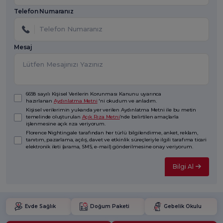
Telefon Numaranız
Mesaj
6698 sayılı Kişisel Verilerin Korunması Kanunu uyarınca
hazırlanan
Aydınlatma Metni
'ni okudum ve anladım.
Kişisel verilerimin yukarıda yer verilen Aydınlatma Metni ile bu metin
temelinde oluşturulan
Açık Rıza Metni
’nde belirtilen amaçlarla
işlenmesine açık rıza veriyorum.
Florence Nightingale tarafından her türlü bilgilendirme, anket, reklam,
tanıtım, pazarlama, açılış, davet ve etkinlik süreçleriyle ilgili tarafıma ticari
elektronik ileti (arama, SMS, e-mail) gönderilmesine onay veriyorum.
Bilgi Al
Evde Sağlık
Doğum Paketi
Gebelik Okulu