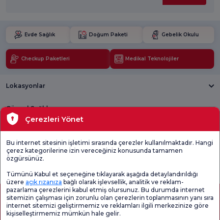
Evde Sağlık
Doğum Paketi
Gebelik Okulu
Checkup Paketleri
Medikal Teknolojiler
Lokasyonlar
Güncel Sağlık
Çerezleri Yönet
Tıbbi Birimler
Bu internet sitesinin işletimi sırasında çerezler kullanılmaktadır. Hangi
çerez kategorilerine izin vereceğiniz konusunda tamamen
Genel
Memnuniyet
Promo
özgürsünüz.
Memnuniyet
Anketi'ni kontrol
Memnuniyet
Anketi
edin
Anketi
Tümünü Kabul et seçeneğine tıklayarak aşağıda detaylandırıldığı
üzere
açık rızanıza
bağlı olarak işlevsellik, analitik ve reklam-
pazarlama çerezlerini kabul etmiş olursunuz. Bu durumda internet
sitemizin çalışması için zorunlu olan çerezlerin toplanmasının yanı sıra
internet sitemizi geliştirmemiz ve reklamları ilgili merkezinize göre
kişiselleştirmemiz mümkün hale gelir.