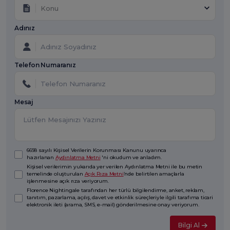
Konu
Adınız
Telefon Numaranız
Mesaj
6698 sayılı Kişisel Verilerin Korunması Kanunu uyarınca
hazırlanan
Aydınlatma Metni
'ni okudum ve anladım.
Kişisel verilerimin yukarıda yer verilen Aydınlatma Metni ile bu metin
temelinde oluşturulan
Açık Rıza Metni
’nde belirtilen amaçlarla
işlenmesine açık rıza veriyorum.
Florence Nightingale tarafından her türlü bilgilendirme, anket, reklam,
tanıtım, pazarlama, açılış, davet ve etkinlik süreçleriyle ilgili tarafıma ticari
elektronik ileti (arama, SMS, e-mail) gönderilmesine onay veriyorum.
Bilgi Al