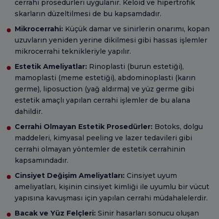
cerrahi prosedürleri uygulanır. Keloid ve hipertrofik
skarların düzeltilmesi de bu kapsamdadır.
Mikrocerrahi:
Küçük damar ve sinirlerin onarımı, kopan
uzuvların yeniden yerine dikilmesi gibi hassas işlemler
mikrocerrahi teknikleriyle yapılır.
Estetik Ameliyatlar:
Rinoplasti (burun estetiği),
mamoplasti (meme estetiği), abdominoplasti (karın
germe), liposuction (yağ aldırma) ve yüz germe gibi
estetik amaçlı yapılan cerrahi işlemler de bu alana
dahildir.
Cerrahi Olmayan Estetik Prosedürler:
Botoks, dolgu
maddeleri, kimyasal peeling ve lazer tedavileri gibi
cerrahi olmayan yöntemler de estetik cerrahinin
kapsamındadır.
Cinsiyet Değişim Ameliyatları:
Cinsiyet uyum
ameliyatları, kişinin cinsiyet kimliği ile uyumlu bir vücut
yapısına kavuşması için yapılan cerrahi müdahalelerdir.
Bacak ve Yüz Felçleri:
Sinir hasarları sonucu oluşan