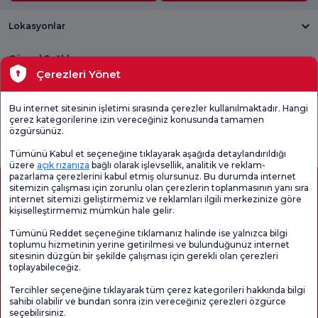
Lokasyonlar
Güncel Sağlık
Çerezleri Yönet
Tıbbi Birimler
Bu internet sitesinin işletimi sırasında çerezler kullanılmaktadır. Hangi
çerez kategorilerine izin vereceğiniz konusunda tamamen
Genel
Memnuniyet
Promo
özgürsünüz.
Memnuniyet
Anketi'ni kontrol
Memnuniyet
Anketi
edin
Anketi
Tümünü Kabul et seçeneğine tıklayarak aşağıda detaylandırıldığı
üzere
açık rızanıza
bağlı olarak işlevsellik, analitik ve reklam-
pazarlama çerezlerini kabul etmiş olursunuz. Bu durumda internet
sitemizin çalışması için zorunlu olan çerezlerin toplanmasının yanı sıra
internet sitemizi geliştirmemiz ve reklamları ilgili merkezinize göre
kişiselleştirmemiz mümkün hale gelir.
Tümünü Reddet seçeneğine tıklamanız halinde ise yalnızca bilgi
toplumu hizmetinin yerine getirilmesi ve bulunduğunuz internet
sitesinin düzgün bir şekilde çalışması için gerekli olan çerezleri
toplayabileceğiz.
Sağlık Turizmi Yetkilendirmesi
Kvkk
Hasta Haklari
Tercihler seçeneğine tıklayarak tüm çerez kategorileri hakkında bilgi
Sayfa içeriği sadece bilgilendirme amaçlıdır. Tanı ve tedavi için mutlaka
sahibi olabilir ve bundan sonra izin vereceğiniz çerezleri özgürce
doktorunuza başvurunuz.
seçebilirsiniz.