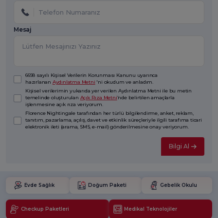
Mesaj
6698 sayılı Kişisel Verilerin Korunması Kanunu uyarınca
hazırlanan
Aydınlatma Metni
'ni okudum ve anladım.
Kişisel verilerimin yukarıda yer verilen Aydınlatma Metni ile bu metin
temelinde oluşturulan
Açık Rıza Metni
’nde belirtilen amaçlarla
işlenmesine açık rıza veriyorum.
Florence Nightingale tarafından her türlü bilgilendirme, anket, reklam,
tanıtım, pazarlama, açılış, davet ve etkinlik süreçleriyle ilgili tarafıma ticari
elektronik ileti (arama, SMS, e-mail) gönderilmesine onay veriyorum.
Bilgi Al
Evde Sağlık
Doğum Paketi
Gebelik Okulu
Checkup Paketleri
Medikal Teknolojiler