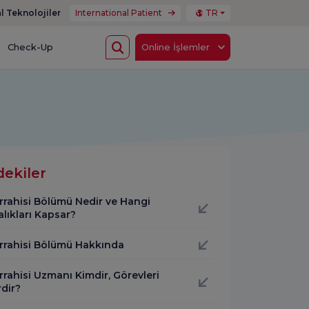
l Teknolojiler
International Patient
TR
Check-Up
Online İşlemler
dekiler
rrahisi Bölümü Nedir ve Hangi
lıkları Kapsar?
errahisi Bölümü Hakkında
rrahisi Uzmanı Kimdir, Görevleri
dir?