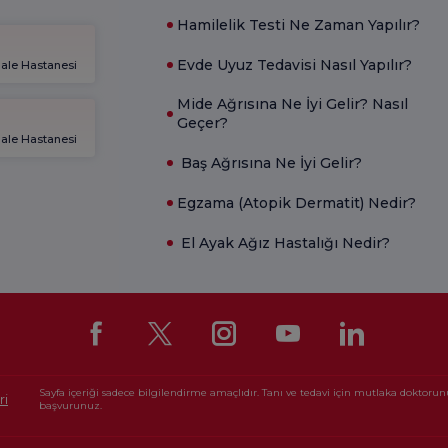
Hamilelik Testi Ne Zaman Yapılır?
Evde Uyuz Tedavisi Nasıl Yapılır?
gale Hastanesi
Mide Ağrısına Ne İyi Gelir? Nasıl
Geçer?
gale Hastanesi
Baş Ağrısına Ne İyi Gelir?
Egzama (Atopik Dermatit) Nedir?
El Ayak Ağız Hastalığı Nedir?
Sayfa içeriği sadece bilgilendirme amaçlıdır. Tanı ve tedavi için mutlaka doktoru
ri
başvurunuz.