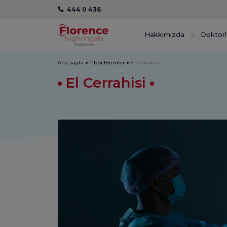
444 0 436
Hakkımızda
Doktorl
Ana sayfa
Tıbbi Birimler
El Cerrahisi
El Cerrahisi