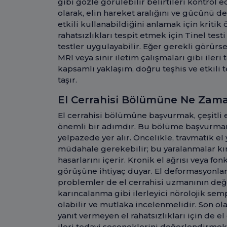
gibi gözle görülebilir belirtileri kontrol
olarak, elin hareket aralığını ve gücünü de
etkili kullanabildiğini anlamak için kritik
rahatsızlıkları tespit etmek için Tinel testi
testler uygulayabilir. Eğer gerekli görürse
MRI veya sinir iletim çalışmaları gibi ileri 
kapsamlı yaklaşım, doğru teşhis ve etkili
taşır.
El Cerrahisi Bölümüne Ne Zama
El cerrahisi bölümüne başvurmak, çeşitli el
önemli bir adımdır. Bu bölüme başvurman
yelpazede yer alır. Öncelikle, travmatik e
müdahale gerekebilir; bu yaralanmalar kırık
hasarlarını içerir. Kronik el ağrısı veya f
görüşüne ihtiyaç duyar. El deformasyonları
problemler de el cerrahisi uzmanının değ
karıncalanma gibi ilerleyici nörolojik sem
olabilir ve mutlaka incelenmelidir. Son ol
yanıt vermeyen el rahatsızlıkları için de
ileri tedavi seçeneklerini değerlendirme