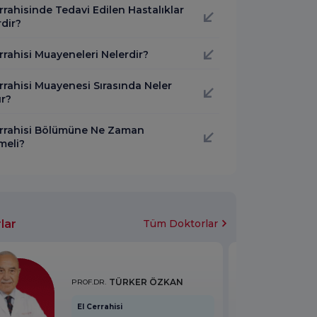
rrahisinde Tedavi Edilen Hastalıklar
dir?
rrahisi Muayeneleri Nelerdir?
rrahisi Muayenesi Sırasında Neler
ır?
errahisi Bölümüne Ne Zaman
meli?
lar
Tüm Doktorlar
TÜRKER ÖZKAN
PROF.DR.
El Cerrahisi