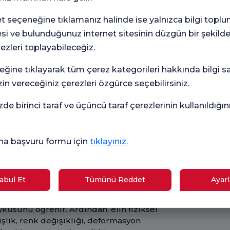
Flor
ir?
rekl
seçeneğine tıklamanız halinde ise yalnızca bilgi toplu
ilgi
gön
esi ve bulunduğunuz internet sitesinin düzgün bir şekilde
erlendirme sürecini içerir.
rezleri toplayabileceğiz.
eğine tıklayarak tüm çerez kategorileri hakkında bilgi sah
i, hareket aralığı testleri ve özel klinik
in vereceğiniz çerezleri özgürce seçebilirsiniz.
zde birinci taraf ve üçüncü taraf çerezlerinin kullanıldığı
CT ve ultrason gibi ileri görüntüleme
r iletim çalışmaları gibi.
na başvuru formu için
tıklayınız.
a Neler Yapılır?
sindeki sorunları teşhis etmek ve uygun
bul Et
Tümünü Reddet
Ayarl
r değerlendirme sürecidir. Bu muayene
etaylı tıbbi geçmişini alır, önceki
yküsünü öğrenir. Ardından, elin fiziksel
şlik, renk değişikliği, deformasyon