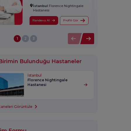
İstanbul
Florence Nightingale
Hastanesi
Randevu Al
Profili Gör
1
2
3
 Birimin Bulunduğu Hastaneler
İstanbul
Florence Nightingale
Hastanesi
aneleri Görüntüle
işim Formu