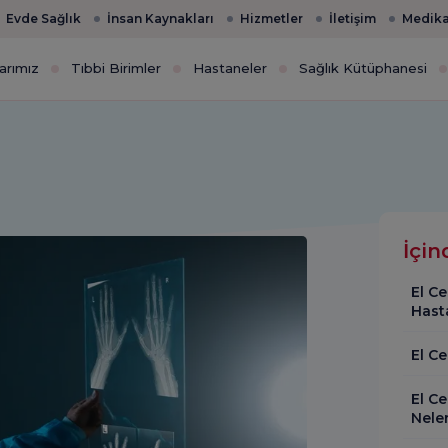
Evde Sağlık
İnsan Kaynakları
Hizmetler
İletişim
Medika
arımız
Tıbbi Birimler
Hastaneler
Sağlık Kütüphanesi
İçin
El Ce
Hasta
El C
El Ce
Neler