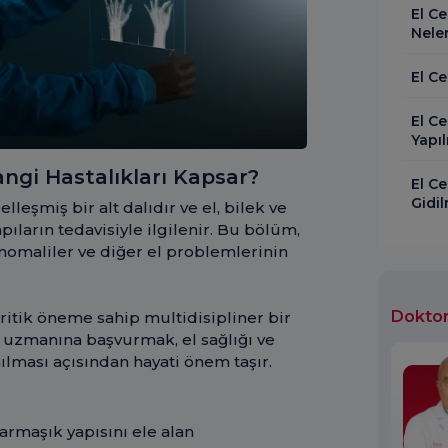
El Ce
Neler
El Ce
El Ce
Yapıl
angi Hastalıkları Kapsar?
El C
Gidil
lleşmiş bir alt dalıdır ve el, bilek ve
ıların tedavisiyle ilgilenir. Bu bölüm,
 anomaliler ve diğer el problemlerinin
Doktor
kritik öneme sahip multidisipliner bir
i uzmanına başvurmak, el sağlığı ve
lması açısından hayati önem taşır.
armaşık yapısını ele alan