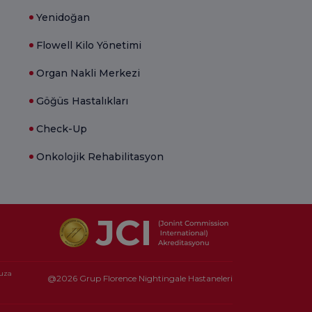
Yenidoğan
Flowell Kilo Yönetimi
Organ Nakli Merkezi
Göğüs Hastalıkları
Check-Up
Onkolojik Rehabilitasyon
nuza
@2026 Grup Florence Nightingale Hastaneleri