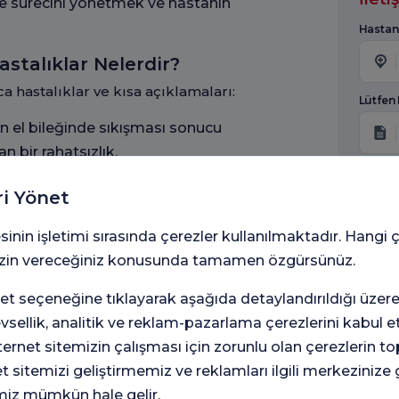
me sürecini yönetmek ve hastanın
Hastan
astalıklar Nelerdir?
a hastalıklar ve kısa açıklamaları:
Lütfen
n el bileğinde sıkışması sonucu
 bir rahatsızlık.
Adınız
lıfında oluşan kalınlaşma nedeniyle
ri Yönet
ekilde açılması durumu.
sinin işletimi sırasında çerezler kullanılmaktadır. Hangi 
altı dokusunun kalınlaşması ve
Mesaj
 izin vereceğiniz konusunda tamamen özgürsünüz.
almasına neden olan genetik bir
t seçeneğine tıklayarak aşağıda detaylandırıldığı üzer
, ağrı ve şekil bozukluklarına yol açan
levsellik, analitik ve reklam-pazarlama çerezlerini kabul 
6698
rnet sitemizin çalışması için zorunlu olan çerezlerin t
haz
et sitemizi geliştirmemiz ve reklamları ilgili merkezinize
Kişi
iren kas liflerinin kopması veya
met
miz mümkün hale gelir.
amaç
tlılığına neden olan yaralanmalar.