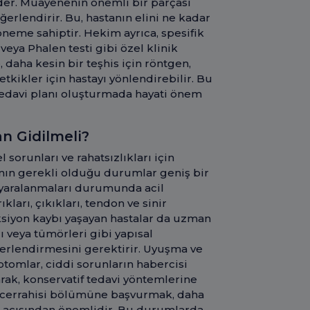
 eder. Muayenenin önemli bir parçası
ğerlendirir. Bu, hastanın elini ne kadar
 öneme sahiptir. Hekim ayrıca, spesifik
 veya Phalen testi gibi özel klinik
, daha kesin bir teşhis için röntgen,
tetkikler için hastayı yönlendirebilir. Bu
 tedavi planı oluşturmada hayati önem
n Gidilmeli?
 sorunları ve rahatsızlıkları için
ın gerekli olduğu durumlar geniş bir
l yaralanmaları durumunda acil
ları, çıkıkları, tendon ve sinir
onksiyon kaybı yaşayan hastalar da uzman
 veya tümörleri gibi yapısal
erlendirmesini gerektirir. Uyuşma ve
ptomlar, ciddi sorunların habercisi
arak, konservatif tedavi yöntemlerine
 el cerrahisi bölümüne başvurmak, daha
k açısından önemlidir. Bu durumlarda