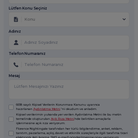
Lütfen Konu Seçiniz
Konu
Adınız
Telefon Numaranız
Mesaj
6698 sayılı Kişisel Verilerin Korunması Kanunu uyarınca
hazırlanan
Aydınlatma Metni
'ni okudum ve anladım.
Kişisel verilerimin yukarıda yer verilen Aydınlatma Metni ile bu metin
temelinde oluşturulan
Açık Rıza Metni
’nde belirtilen amaçlarla
işlenmesine açık rıza veriyorum.
Florence Nightingale tarafından her türlü bilgilendirme, anket, reklam,
tanıtım, pazarlama, açılış, davet ve etkinlik süreçleriyle ilgili tarafıma ticari
elektronik ileti (arama, SMS, e-mail) gönderilmesine onay veriyorum.