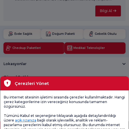
Bilgi Al
Evde Sağlık
Doğum Paketi
Gebelik Okulu
Checkup Paketleri
Medikal Teknolojiler
Lokasyonlar
Güncel Sağlık
Çerezleri Yönet
Tıbbi Birimler
Bu internet sitesinin işletimi sırasında çerezler kullanılmaktadır. Hangi
çerez kategorilerine izin vereceğiniz konusunda tamamen
Genel
Memnuniyet
Promo
özgürsünüz.
Memnuniyet
Anketi'ni kontrol
Memnuniyet
Anketi
edin
Anketi
Tümünü Kabul et seçeneğine tıklayarak aşağıda detaylandırıldığı
üzere
açık rızanıza
bağlı olarak işlevsellik, analitik ve reklam-
pazarlama çerezlerini kabul etmiş olursunuz. Bu durumda internet