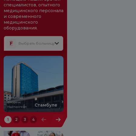
специалистов, опытного
медицинского персонала
и современного
медицинского
оборудования.
Выбрать больницу
Больница
Больница
в
Аташехир
Флоренс
Флоренс
Стамбуле
Найтингейл
Найтингейл
1
2
3
4