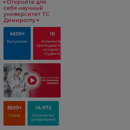
Откройте для
себя научный
университет TC
Демироглу
4500+
10
Выпускник
Количество
преподавателей
на одного
студента
3500+
14.972
%93
Статья
Количество
Коэффициент
цитирований
заполняемости