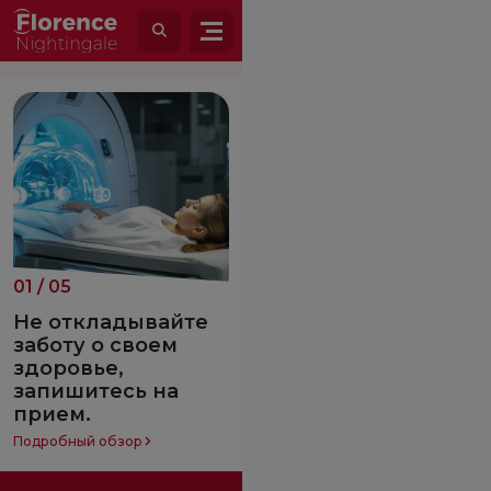
01
/
05
02
/
05
Не откладывайте
Жизнь со
заботу о своем
спинномозговой
здоровье,
грыжей
запишитесь на
Подробный обзор
прием.
Подробный обзор