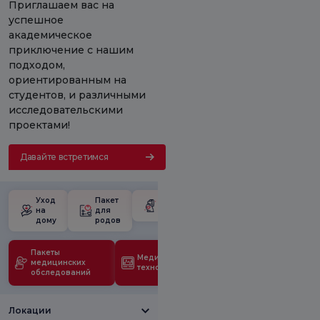
Приглашаем вас на
успешное
академическое
приключение с нашим
подходом,
ориентированным на
студентов, и различными
исследовательскими
проектами!
Давайте встретимся
Уход
Пакет
Школа для
на
для
беременных
дому
родов
Пакеты
Медицинские
медицинских
технологии
обследований
Локации