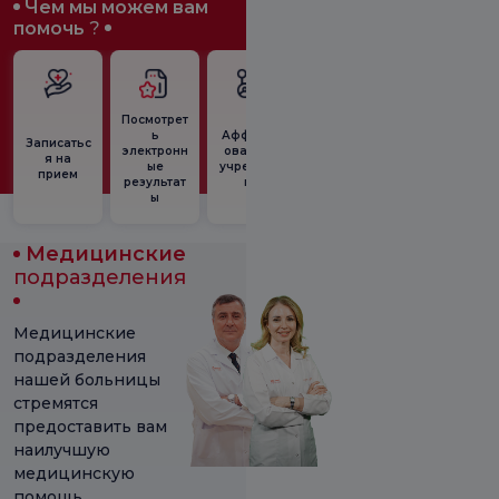
Чем мы можем вам
помочь
?
Посмотрет
Второе
ь
Аффилир
Записатьс
Приём в
предопер
электронн
ованные
я на
ночной
ационное
ые
учрежден
прием
клинике
мнение
результат
ия
ы
Медицинские
подразделения
Медицинские
подразделения
нашей больницы
стремятся
предоставить вам
наилучшую
медицинскую
помощь.