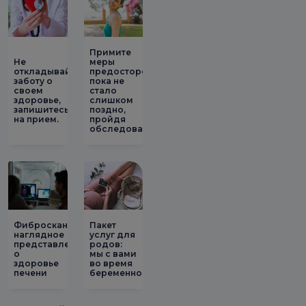
Примите
Не
меры
откладывайте
предосторожности,
заботу о
пока не
своем
стало
здоровье,
слишком
запишитесь
поздно,
на прием.
пройдя
обследование.
Фибросканирование:
Пакет
наглядное
услуг для
представление
родов:
о
мы с вами
здоровье
во время
печени
беременности!