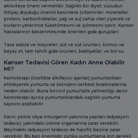
aktiviteye önem vermelidir. Sağlıklı bir diyet, vücudun
ihtiyaç duyduğu önemli besinlere (vitaminler, mineraller,
protein, karbonhidratlar, yağ ve su) sahip olan yiyecek ve
sıvıların yeterince tüketilmesini ve içilmesini içerir. Kanser
hastalarının beslenmesinde önerilen gıda gurupları:
Taze sebze ve meyveler, süt ve süt ürünleri, kırmızı ve
beyaz et, tam tahıllı gıda ürünleri, bakliyatlar, ve bol su.
Kanser Tedavisi Gören Kadın Anne Olabilir
Mi?
Kemoterapi (özellikle alkilleyici ajanlar) yumurtalıkları
etkileyerek yumurta ve östrojeni serbest bırakmalarına
neden olabilir. Buna birincil yumurtalık yetmezliği denir.
Kemoterapi ayrıca yumurtalıklardaki sağlıklı yumurta
sayısını azaltabilir.
Karın, pelvis veya omurganın yakınına yapılan radyasyon
tedavisi, yakındaki üreme organlarına zarar verebilir.
Beyindeki radyasyon tedavisi de hipofiz bezine zarar
verebilir. Bu bez önemlidir çünkü yumurtlama için gerekli