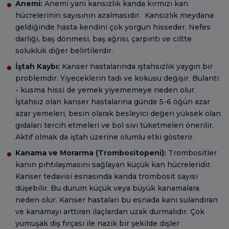
Anemi:
Anemi yani kansızlık kanda kırmızı kan
hücrelerinin sayısının azalmasıdır. Kansızlık meydana
geldiğinde hasta kendini çok yorgun hisseder. Nefes
darlığı, baş dönmesi, baş ağrısı, çarpıntı ve ciltte
solukluk diğer belirtilerdir.
İştah Kaybı:
Kanser hastalarında iştahsızlık yaygın bir
problemdir. Yiyeceklerin tadı ve kokusu değişir. Bulantı
- kusma hissi de yemek yiyememeye neden olur.
İştahsız olan kanser hastalarına günde 5-6 öğün azar
azar yemeleri, besin olarak besleyici değeri yüksek olan
gıdaları tercih etmeleri ve bol sıvı tüketmeleri önerilir.
Aktif olmak da iştah üzerine olumlu etki gösterir.
Kanama ve Morarma (Trombositopeni):
Trombositler
kanın pıhtılaşmasını sağlayan küçük kan hücreleridir.
Kanser tedavisi esnasında kanda trombosit sayısı
düşebilir. Bu durum küçük veya büyük kanamalara
neden olur. Kanser hastaları bu esnada kanı sulandıran
ve kanamayı arttıran ilaçlardan uzak durmalıdır. Çok
yumuşak diş fırçası ile nazik bir şekilde dişler