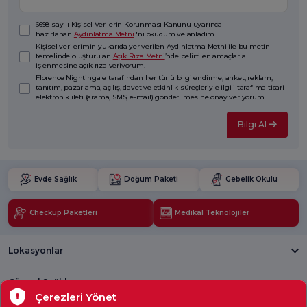
6698 sayılı Kişisel Verilerin Korunması Kanunu uyarınca
hazırlanan
Aydınlatma Metni
'ni okudum ve anladım.
Kişisel verilerimin yukarıda yer verilen Aydınlatma Metni ile bu metin
temelinde oluşturulan
Açık Rıza Metni
’nde belirtilen amaçlarla
işlenmesine açık rıza veriyorum.
Florence Nightingale tarafından her türlü bilgilendirme, anket, reklam,
tanıtım, pazarlama, açılış, davet ve etkinlik süreçleriyle ilgili tarafıma ticari
elektronik ileti (arama, SMS, e-mail) gönderilmesine onay veriyorum.
Bilgi Al
Evde Sağlık
Doğum Paketi
Gebelik Okulu
Checkup Paketleri
Medikal Teknolojiler
Lokasyonlar
Güncel Sağlık
Çerezleri Yönet