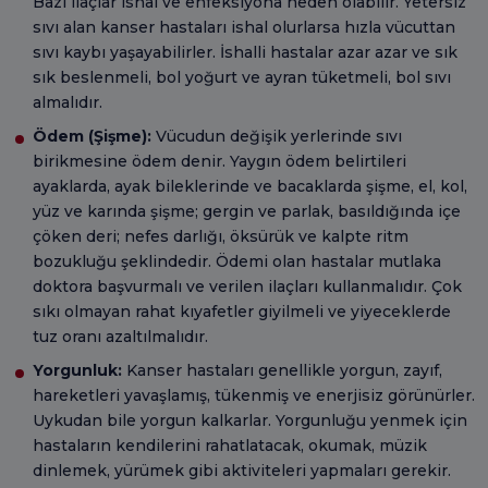
Bazı ilaçlar ishal ve enfeksiyona neden olabilir. Yetersiz
sıvı alan kanser hastaları ishal olurlarsa hızla vücuttan
sıvı kaybı yaşayabilirler. İshalli hastalar azar azar ve sık
sık beslenmeli, bol yoğurt ve ayran tüketmeli, bol sıvı
almalıdır.
Ödem (Şişme):
Vücudun değişik yerlerinde sıvı
birikmesine ödem denir. Yaygın ödem belirtileri
ayaklarda, ayak bileklerinde ve bacaklarda şişme, el, kol,
yüz ve karında şişme; gergin ve parlak, basıldığında içe
çöken deri; nefes darlığı, öksürük ve kalpte ritm
bozukluğu şeklindedir. Ödemi olan hastalar mutlaka
doktora başvurmalı ve verilen ilaçları kullanmalıdır. Çok
sıkı olmayan rahat kıyafetler giyilmeli ve yiyeceklerde
tuz oranı azaltılmalıdır.
Yorgunluk:
Kanser hastaları genellikle yorgun, zayıf,
hareketleri yavaşlamış, tükenmiş ve enerjisiz görünürler.
Uykudan bile yorgun kalkarlar. Yorgunluğu yenmek için
hastaların kendilerini rahatlatacak, okumak, müzik
dinlemek, yürümek gibi aktiviteleri yapmaları gerekir.