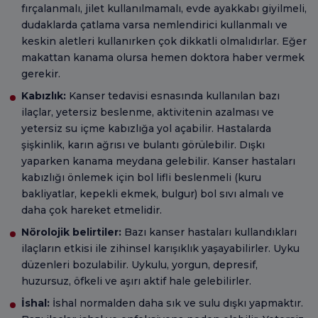
fırçalanmalı, jilet kullanılmamalı, evde ayakkabı giyilmeli,
dudaklarda çatlama varsa nemlendirici kullanmalı ve
keskin aletleri kullanırken çok dikkatli olmalıdırlar. Eğer
makattan kanama olursa hemen doktora haber vermek
gerekir.
Kabızlık:
Kanser tedavisi esnasında kullanılan bazı
ilaçlar, yetersiz beslenme, aktivitenin azalması ve
yetersiz su içme kabızlığa yol açabilir. Hastalarda
şişkinlik, karın ağrısı ve bulantı görülebilir. Dışkı
yaparken kanama meydana gelebilir. Kanser hastaları
kabızlığı önlemek için bol lifli beslenmeli (kuru
bakliyatlar, kepekli ekmek, bulgur) bol sıvı almalı ve
daha çok hareket etmelidir.
Nörolojik belirtiler:
Bazı kanser hastaları kullandıkları
ilaçların etkisi ile zihinsel karışıklık yaşayabilirler. Uyku
düzenleri bozulabilir. Uykulu, yorgun, depresif,
huzursuz, öfkeli ve aşırı aktif hale gelebilirler.
İshal:
İshal normalden daha sık ve sulu dışkı yapmaktır.