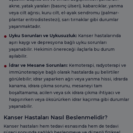
akne, yatak yaraları (basınç ülseri), kabarcıklar, yanma
veya cilt ağrısı, kuru cilt, el-ayak sendromu (palmar-
plantar eritrodistestezi), sarı tırnaklar gibi durumlar
yaşanmaktadır.
Uyku Sorunları ve Uykusuzluk:
Kanser hastalarında
aşırı kaygı ve depresyona bağlı uyku sorunları
yaşanabilir. Hekimin önereceği ilaçlarla bu durum
aşılabilir.
İdrar ve Mesane Sorunları:
Kemoterapi, radyoterapi ve
immünoterapiye bağlı olarak hastalarda şu belirtiler
görülebilir; idrar yaparken ağrı veya yanma hissi, idrarda
kanama, idrara çıkma sorunu, mesaneyi tam
boşaltamama, acilen veya sık idrara çıkma ihtiyacı ve
hapşırırken veya öksürürken idrar kaçırma gibi durumlar
yaşanabilir.
Kanser Hastaları Nasıl Beslenmelidir?
Kanser hastaları hem tedavi esnasında hem de tedavi
süreci sonunda sağlıklı beslenmeye ve düzenli fiziksel