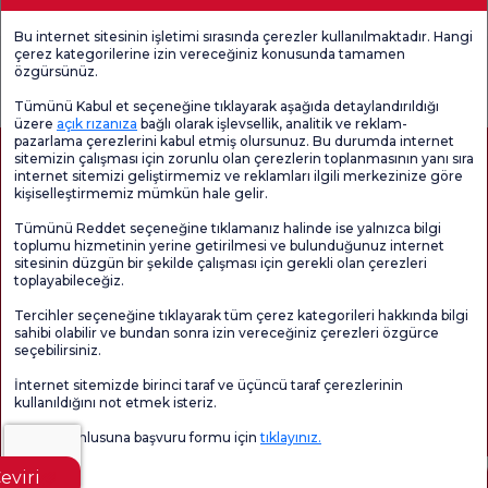
Tıbbi Birimler
Bu internet sitesinin işletimi sırasında çerezler kullanılmaktadır. Hangi
çerez kategorilerine izin vereceğiniz konusunda tamamen
Genel
Memnuniyet
Promo
özgürsünüz.
Memnuniyet
Anketi'ni kontrol
Memnuniyet
Anketi
edin
Anketi
Tümünü Kabul et seçeneğine tıklayarak aşağıda detaylandırıldığı
üzere
açık rızanıza
bağlı olarak işlevsellik, analitik ve reklam-
pazarlama çerezlerini kabul etmiş olursunuz. Bu durumda internet
sitemizin çalışması için zorunlu olan çerezlerin toplanmasının yanı sıra
internet sitemizi geliştirmemiz ve reklamları ilgili merkezinize göre
kişiselleştirmemiz mümkün hale gelir.
Tümünü Reddet seçeneğine tıklamanız halinde ise yalnızca bilgi
toplumu hizmetinin yerine getirilmesi ve bulunduğunuz internet
sitesinin düzgün bir şekilde çalışması için gerekli olan çerezleri
toplayabileceğiz.
Sağlık Turizmi Yetkilendirmesi
Kvkk
Hasta Haklari
Tercihler seçeneğine tıklayarak tüm çerez kategorileri hakkında bilgi
Sayfa içeriği sadece bilgilendirme amaçlıdır. Tanı ve tedavi için mutlaka
sahibi olabilir ve bundan sonra izin vereceğiniz çerezleri özgürce
doktorunuza başvurunuz.
seçebilirsiniz.
@2026 Grup Florence Nightingale Hastaneleri
İnternet sitemizde birinci taraf ve üçüncü taraf çerezlerinin
kullanıldığını not etmek isteriz.
Editör: Uğurcan Durmuş - 0 549 455 55 46. - Güncelleme Tarihi: 06.08.2026
Veri sorumlusuna başvuru formu için
tıklayınız.
eviri
İçindekiler