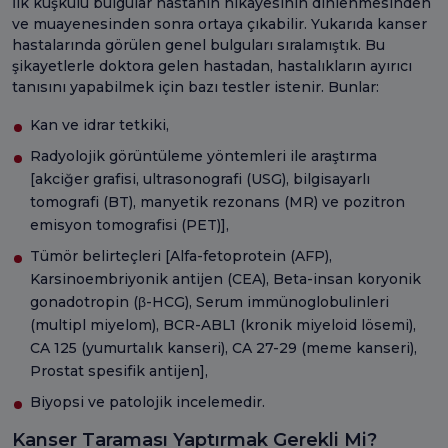
İlk kuşkulu bulgular hastanın hikayesinin dinlenmesinden
ve muayenesinden sonra ortaya çıkabilir. Yukarıda kanser
hastalarında görülen genel bulguları sıralamıştık. Bu
şikayetlerle doktora gelen hastadan, hastalıkların ayırıcı
tanısını yapabilmek için bazı testler istenir. Bunlar:
Kan ve idrar tetkiki,
Radyolojik görüntüleme yöntemleri ile araştırma
[akciğer grafisi, ultrasonografi (USG), bilgisayarlı
tomografi (BT), manyetik rezonans (MR) ve pozitron
emisyon tomografisi (PET)],
Tümör belirteçleri [Alfa-fetoprotein (AFP),
Karsinoembriyonik antijen (CEA), Beta-insan koryonik
gonadotropin (β-HCG), Serum immünoglobulinleri
(multipl miyelom), BCR-ABL1 (kronik miyeloid lösemi),
CA 125 (yumurtalık kanseri), CA 27-29 (meme kanseri),
Prostat spesifik antijen],
Biyopsi ve patolojik incelemedir.
Kanser Taraması Yaptırmak Gerekli Mi?