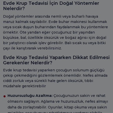
Evde Krup Tedavisi İçin Doğal Yöntemler
Nelerdir?
Doğal yöntemler arasında nemli veya buharlı havaya
maruz kalmak sayılabilir. Evde buhar makinesi kullanmak
veya sıcak duşun buharından faydalanmak bu yöntemlere
örnektir. Öte yandan eğer çocuğunuz bir yaşından
büyükse, bal, özellikle öksürük ve boğaz ağrısı için doğal
bir yatıştırıcı olarak işlev görebilir. Balı sıcak su veya bitki
çayı ile karıştırarak verebilirsiniz.
Evde Krup Tedavisi Yaparken Dikkat Edilmesi
Gerekenler Nelerdir?
Evde krup tedavisi yaparken çocuğun solunum güçlüğü
çekip çekmediğini gözlemlemek önemlidir. Nefes almada
ciddi zorluk veya sürekli hale gelen öksürük, tıbbi
müdahale gerektirebilir
Huzursuzluğu Azaltma:
Çocuğunuzun sakin ve rahat
olmasını sağlayın. Ağlama ve huzursuzluk, nefes almayı
daha da zorlaştırabilir. Oyunlar, kitap okuma veya sakin
müzikler, çocuğunuzu rahatlatmaya yardımcı olabilir.