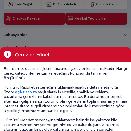
Evde Sağlık
Doğum Paketi
Gebelik Okulu
Checkup Paketleri
Medikal Teknolojiler
Lokasyonlar
Güncel Sağlık
Çerezleri Yönet
Tıbbi Birimler
Bu internet sitesinin işletimi sırasında çerezler kullanılmaktadır. Hangi
çerez kategorilerine izin vereceğiniz konusunda tamamen
Genel
Memnuniyet
Promo
özgürsünüz.
Memnuniyet
Anketi'ni kontrol
Memnuniyet
Anketi
edin
Anketi
Tümünü Kabul et seçeneğine tıklayarak aşağıda detaylandırıldığı
üzere
açık rızanıza
bağlı olarak işlevsellik, analitik ve reklam-
pazarlama çerezlerini kabul etmiş olursunuz. Bu durumda internet
sitemizin çalışması için zorunlu olan çerezlerin toplanmasının yanı sıra
internet sitemizi geliştirmemiz ve reklamları ilgili merkezinize göre
kişiselleştirmemiz mümkün hale gelir.
Tümünü Reddet seçeneğine tıklamanız halinde ise yalnızca bilgi
toplumu hizmetinin yerine getirilmesi ve bulunduğunuz internet
sitesinin düzgün bir şekilde çalışması için gerekli olan çerezleri