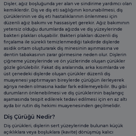
Dişler, ağız boşluğunda yer alan ve sindirime yardımcı olan
kemiklerdir. Diş ve diş eti sağlığının korunabilmesi, diş
çürüklerinin ve diş eti hastalıklarının önlenmesi için
düzenli ağız bakımı ve hassasiyet gerekir. Ağız bakımının
yetersiz olduğu durumlarda ağızda ve diş yüzeylerinde
bakteri plakları oluşabilir. Bakteri plakları düzenli diş
fırçalama ile sürekli temizlenmediği takdirde dişlerde
asidik ortam oluşturarak diş minesinin aşınmasına ve
dentin tabakasının zarar görmesine neden olur. Dişlerin
çiğneme yüzeylerinde ve ön yüzlerinde oluşan çürükler
gözle görülebilir. Fakat diş aralarında, arka kısımlarda ve
üst çenedeki dişlerde oluşan çürükler düzenli diş
muayenesi yaptırmayan bireylerde çürüğün ilerleyerek
ağrıya neden olmasına kadar fark edilemeyebilir. Bu gibi
durumların önlenebilmesi ve diş çürüklerinin başlangıç
aşamasında tespit edilerek tedavi edilmesi için en az altı
ayda bir rutin diş hekimi muayenesinden geçilmelidir.
Diş Çürüğü Nedir?
Diş çürükleri, dişlerin sert yüzeylerinde bulunan küçük
açıklıklara veya boşluklara (kavite) dönüşmüş kalıcı