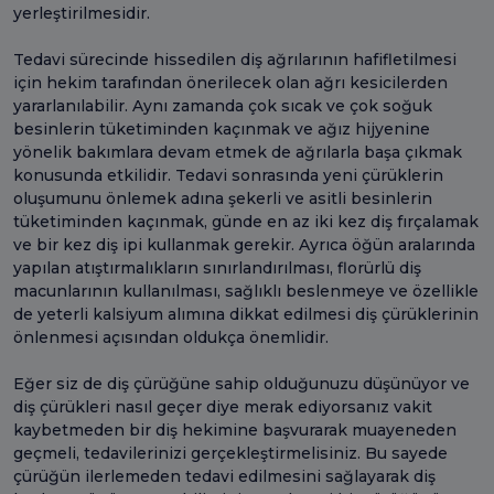
yerleştirilmesidir.
Tedavi sürecinde hissedilen diş ağrılarının hafifletilmesi
için hekim tarafından önerilecek olan ağrı kesicilerden
yararlanılabilir. Aynı zamanda çok sıcak ve çok soğuk
besinlerin tüketiminden kaçınmak ve ağız hijyenine
yönelik bakımlara devam etmek de ağrılarla başa çıkmak
konusunda etkilidir. Tedavi sonrasında yeni çürüklerin
oluşumunu önlemek adına şekerli ve asitli besinlerin
tüketiminden kaçınmak, günde en az iki kez diş fırçalamak
ve bir kez diş ipi kullanmak gerekir. Ayrıca öğün aralarında
yapılan atıştırmalıkların sınırlandırılması, florürlü diş
macunlarının kullanılması, sağlıklı beslenmeye ve özellikle
de yeterli kalsiyum alımına dikkat edilmesi diş çürüklerinin
önlenmesi açısından oldukça önemlidir.
Eğer siz de diş çürüğüne sahip olduğunuzu düşünüyor ve
diş çürükleri nasıl geçer diye merak ediyorsanız vakit
kaybetmeden bir diş hekimine başvurarak muayeneden
geçmeli, tedavilerinizi gerçekleştirmelisiniz. Bu sayede
çürüğün ilerlemeden tedavi edilmesini sağlayarak diş