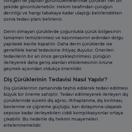
röntgen ile yapılan görüntülemelerinde çürükler net bir
şekilde görüntülenebilir. Hekim tarafından çürüğün
derinliği ve hangi tabakaya kadar ulaştığı belirlendikten
sonra tedavi planı belirlenir.
Derin olmayan çürüklerde çoğunlukla çürük bölgesinin
tamamen temizlenmesi ve kazınmasının ardından dolgu
yapılarak kavite kapatılır. Daha derin çürüklerde ise
genellikle kanal tedavisine ihtiyaç duyulur. Önerilen
tedavilerin bir an önce gerçekleştirilmesi, çürüğün
ilerleyerek daha geniş alanları etkilemesinin önüne
geçmek açısından oldukça önemlidir.
Diş Çürüklerinin Tedavisi Nasıl Yapılır?
Diş çürüklerinin zamanında teşhis edilerek tedavi edilmesi
büyük bir öneme sahiptir. Tedavi edilmeyerek ilerleyen diş
çürüklerinde sürekli diş ağrısı, iltihaplanma, diş kırılması,
beslenme ve çiğneme güçlüğü, kan dolaşımına ulaşarak
sepsise kadar ilerleyebilen ciddi komplikasyonlar ortaya
çıkabilir. Bu nedenle diş hekimi muayeneleri
ertelenmemelidir.