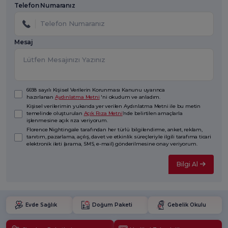
Telefon Numaranız
Mesaj
6698 sayılı Kişisel Verilerin Korunması Kanunu uyarınca
hazırlanan
Aydınlatma Metni
'ni okudum ve anladım.
Kişisel verilerimin yukarıda yer verilen Aydınlatma Metni ile bu metin
temelinde oluşturulan
Açık Rıza Metni
’nde belirtilen amaçlarla
işlenmesine açık rıza veriyorum.
Florence Nightingale tarafından her türlü bilgilendirme, anket, reklam,
tanıtım, pazarlama, açılış, davet ve etkinlik süreçleriyle ilgili tarafıma ticari
elektronik ileti (arama, SMS, e-mail) gönderilmesine onay veriyorum.
Bilgi Al
Evde Sağlık
Doğum Paketi
Gebelik Okulu