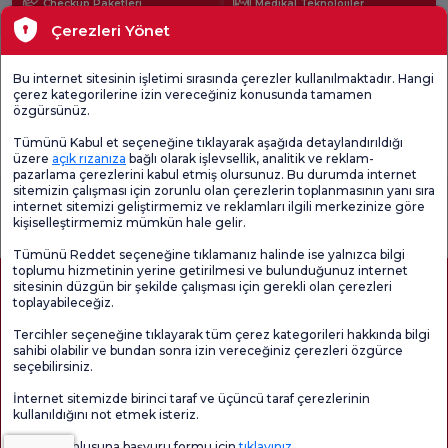
Checkup Paketleri
Medikal Teknolojiler
Çerezleri Yönet
Lokasyonlar
Bu internet sitesinin işletimi sırasında çerezler kullanılmaktadır. Hangi
çerez kategorilerine izin vereceğiniz konusunda tamamen
Güncel Sağlık
özgürsünüz.
Tümünü Kabul et seçeneğine tıklayarak aşağıda detaylandırıldığı
Tıbbi Birimler
üzere
açık rızanıza
bağlı olarak işlevsellik, analitik ve reklam-
pazarlama çerezlerini kabul etmiş olursunuz. Bu durumda internet
sitemizin çalışması için zorunlu olan çerezlerin toplanmasının yanı sıra
Genel
Memnuniyet
Promo
internet sitemizi geliştirmemiz ve reklamları ilgili merkezinize göre
Memnuniyet
Anketi'ni kontrol
Memnuniyet
kişiselleştirmemiz mümkün hale gelir.
Anketi
edin
Anketi
Tümünü Reddet seçeneğine tıklamanız halinde ise yalnızca bilgi
toplumu hizmetinin yerine getirilmesi ve bulunduğunuz internet
sitesinin düzgün bir şekilde çalışması için gerekli olan çerezleri
toplayabileceğiz.
Tercihler seçeneğine tıklayarak tüm çerez kategorileri hakkında bilgi
sahibi olabilir ve bundan sonra izin vereceğiniz çerezleri özgürce
seçebilirsiniz.
İnternet sitemizde birinci taraf ve üçüncü taraf çerezlerinin
Sağlık Turizmi Yetkilendirmesi
Kvkk
Hasta Haklari
kullanıldığını not etmek isteriz.
Sayfa içeriği sadece bilgilendirme amaçlıdır. Tanı ve tedavi için mutlaka
Veri sorumlusuna başvuru formu için
tıklayınız.