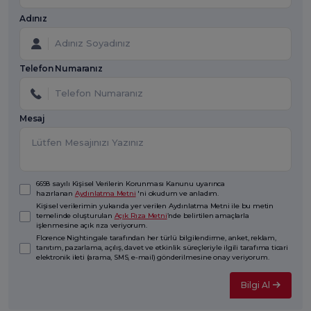
Adınız
Telefon Numaranız
Mesaj
6698 sayılı Kişisel Verilerin Korunması Kanunu uyarınca
hazırlanan
Aydınlatma Metni
'ni okudum ve anladım.
Kişisel verilerimin yukarıda yer verilen Aydınlatma Metni ile bu metin
temelinde oluşturulan
Açık Rıza Metni
’nde belirtilen amaçlarla
işlenmesine açık rıza veriyorum.
Florence Nightingale tarafından her türlü bilgilendirme, anket, reklam,
tanıtım, pazarlama, açılış, davet ve etkinlik süreçleriyle ilgili tarafıma ticari
elektronik ileti (arama, SMS, e-mail) gönderilmesine onay veriyorum.
Bilgi Al