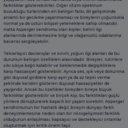
farklılıklar gösterebilirler. Diğer otizm spektrum
bozukluğu türlerinden en belirgin farkı, dil gelişiminde
anlamlı bir gecikme yaşanmaması ve bireylerin çoğunlukla
normal ya da üstün bilişsel yeteneklere sahip olmasıdır.
Hatta Asperger sendromu olan kişiler, belirli ilgi
alanlarında derinlemesine bilgi ve olağanüstü odaklanma
becerisi sergileyebilir.
Tekrarlayıcı davranışlar ve sınırlı, yoğun ilgi alanları da bu
durumun belirgin özellikleri arasındadır. Bireyler, rutinlere
sıkı sıkıya bağlı kalabilir ve beklenmedik değişikliklere
karşı hassasiyet gösterebilir. Ayrıca ses, ışık veya dokunma
gibi duyusal girdilere karşı aşırı ya da az tepki verme
şeklinde kendini gösteren duyusal hassasiyetler de
yaygındır. Ancak bu özellikler bireyden bireye büyük
farklılıklar gösterebilir ve birçok kişi, bu farklılıkları güçlü
yönlere dönüştürerek başarılı bir yaşam sürebilir. Asperger
sendromunun bir hastalık değil, bireyin dünyayı farklı
deneyimlemesine neden olan bir nörogelişimsel farklılık
olduğunun anlaşılması, kapsayıcı ve destekleyici ortamlar
oluşturmak için kritik önem taşır.