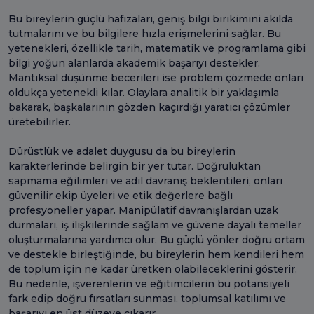
Bu bireylerin güçlü hafızaları, geniş bilgi birikimini akılda
tutmalarını ve bu bilgilere hızla erişmelerini sağlar. Bu
yetenekleri, özellikle tarih, matematik ve programlama gibi
bilgi yoğun alanlarda akademik başarıyı destekler.
Mantıksal düşünme becerileri ise problem çözmede onları
oldukça yetenekli kılar. Olaylara analitik bir yaklaşımla
bakarak, başkalarının gözden kaçırdığı yaratıcı çözümler
üretebilirler.
Dürüstlük ve adalet duygusu da bu bireylerin
karakterlerinde belirgin bir yer tutar. Doğruluktan
sapmama eğilimleri ve adil davranış beklentileri, onları
güvenilir ekip üyeleri ve etik değerlere bağlı
profesyoneller yapar. Manipülatif davranışlardan uzak
durmaları, iş ilişkilerinde sağlam ve güvene dayalı temeller
oluşturmalarına yardımcı olur. Bu güçlü yönler doğru ortam
ve destekle birleştiğinde, bu bireylerin hem kendileri hem
de toplum için ne kadar üretken olabileceklerini gösterir.
Bu nedenle, işverenlerin ve eğitimcilerin bu potansiyeli
fark edip doğru fırsatları sunması, toplumsal katılımı ve
başarıyı en üst düzeye çıkarır.