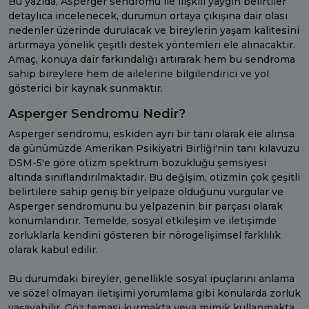
Bu yazıda, Asperger sendromu ile ilişkili yaygın belirtiler
detaylıca incelenecek, durumun ortaya çıkışına dair olası
nedenler üzerinde durulacak ve bireylerin yaşam kalitesini
artırmaya yönelik çeşitli destek yöntemleri ele alınacaktır.
Amaç, konuya dair farkındalığı artırarak hem bu sendroma
sahip bireylere hem de ailelerine bilgilendirici ve yol
gösterici bir kaynak sunmaktır.
Asperger Sendromu Nedir?
Asperger sendromu, eskiden ayrı bir tanı olarak ele alınsa
da günümüzde Amerikan Psikiyatri Birliği'nin tanı kılavuzu
DSM-5'e göre otizm spektrum bozukluğu şemsiyesi
altında sınıflandırılmaktadır. Bu değişim, otizmin çok çeşitli
belirtilere sahip geniş bir yelpaze olduğunu vurgular ve
Asperger sendromunu bu yelpazenin bir parçası olarak
konumlandırır. Temelde, sosyal etkileşim ve iletişimde
zorluklarla kendini gösteren bir nörogelişimsel farklılık
olarak kabul edilir.
Bu durumdaki bireyler, genellikle sosyal ipuçlarını anlama
ve sözel olmayan iletişimi yorumlama gibi konularda zorluk
yaşayabilir. Göz teması kurmakta veya mimik kullanmakta