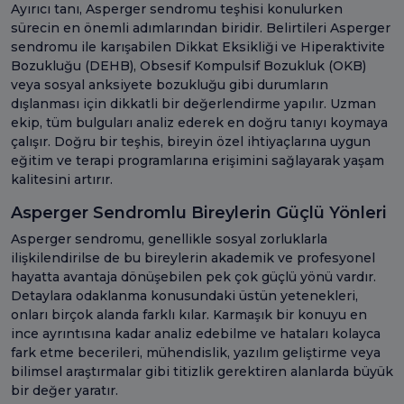
Ayırıcı tanı, Asperger sendromu teşhisi konulurken
sürecin en önemli adımlarından biridir. Belirtileri Asperger
sendromu ile karışabilen Dikkat Eksikliği ve Hiperaktivite
Bozukluğu (DEHB), Obsesif Kompulsif Bozukluk (OKB)
veya sosyal anksiyete bozukluğu gibi durumların
dışlanması için dikkatli bir değerlendirme yapılır. Uzman
ekip, tüm bulguları analiz ederek en doğru tanıyı koymaya
çalışır. Doğru bir teşhis, bireyin özel ihtiyaçlarına uygun
eğitim ve terapi programlarına erişimini sağlayarak yaşam
kalitesini artırır.
Asperger Sendromlu Bireylerin Güçlü Yönleri
Asperger sendromu, genellikle sosyal zorluklarla
ilişkilendirilse de bu bireylerin akademik ve profesyonel
hayatta avantaja dönüşebilen pek çok güçlü yönü vardır.
Detaylara odaklanma konusundaki üstün yetenekleri,
onları birçok alanda farklı kılar. Karmaşık bir konuyu en
ince ayrıntısına kadar analiz edebilme ve hataları kolayca
fark etme becerileri, mühendislik, yazılım geliştirme veya
bilimsel araştırmalar gibi titizlik gerektiren alanlarda büyük
bir değer yaratır.