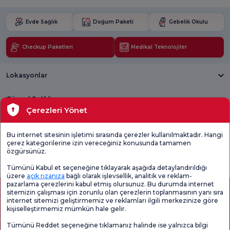
Evde Sağlık
Doğum Paketi
Gebelik Okulu
Checkup Paketleri
Medikal Teknolojiler
Lokasyonlar
Güncel Sağlık
Çerezleri Yönet
Tıbbi Birimler
Bu internet sitesinin işletimi sırasında çerezler kullanılmaktadır. Hangi
çerez kategorilerine izin vereceğiniz konusunda tamamen
Genel
Memnuniyet
Promo
özgürsünüz.
Memnuniyet
Anketi'ni kontrol
Memnuniyet
Anketi
edin
Anketi
Tümünü Kabul et seçeneğine tıklayarak aşağıda detaylandırıldığı
üzere
açık rızanıza
bağlı olarak işlevsellik, analitik ve reklam-
pazarlama çerezlerini kabul etmiş olursunuz. Bu durumda internet
sitemizin çalışması için zorunlu olan çerezlerin toplanmasının yanı sıra
internet sitemizi geliştirmemiz ve reklamları ilgili merkezinize göre
kişiselleştirmemiz mümkün hale gelir.
Tümünü Reddet seçeneğine tıklamanız halinde ise yalnızca bilgi