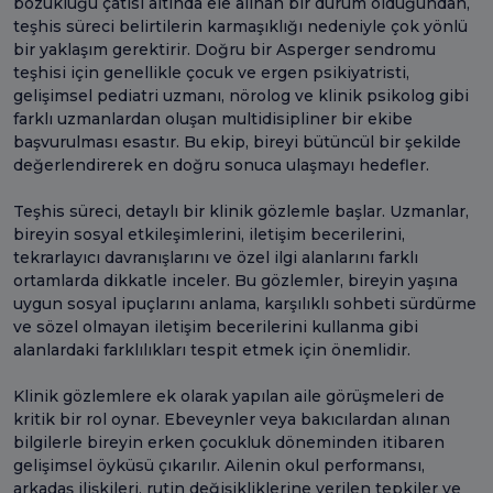
bozukluğu çatısı altında ele alınan bir durum olduğundan,
teşhis süreci belirtilerin karmaşıklığı nedeniyle çok yönlü
bir yaklaşım gerektirir. Doğru bir Asperger sendromu
teşhisi için genellikle çocuk ve ergen psikiyatristi,
gelişimsel pediatri uzmanı, nörolog ve klinik psikolog gibi
farklı uzmanlardan oluşan multidisipliner bir ekibe
başvurulması esastır. Bu ekip, bireyi bütüncül bir şekilde
değerlendirerek en doğru sonuca ulaşmayı hedefler.
Teşhis süreci, detaylı bir klinik gözlemle başlar. Uzmanlar,
bireyin sosyal etkileşimlerini, iletişim becerilerini,
tekrarlayıcı davranışlarını ve özel ilgi alanlarını farklı
ortamlarda dikkatle inceler. Bu gözlemler, bireyin yaşına
uygun sosyal ipuçlarını anlama, karşılıklı sohbeti sürdürme
ve sözel olmayan iletişim becerilerini kullanma gibi
alanlardaki farklılıkları tespit etmek için önemlidir.
Klinik gözlemlere ek olarak yapılan aile görüşmeleri de
kritik bir rol oynar. Ebeveynler veya bakıcılardan alınan
bilgilerle bireyin erken çocukluk döneminden itibaren
gelişimsel öyküsü çıkarılır. Ailenin okul performansı,
arkadaş ilişkileri, rutin değişikliklerine verilen tepkiler ve