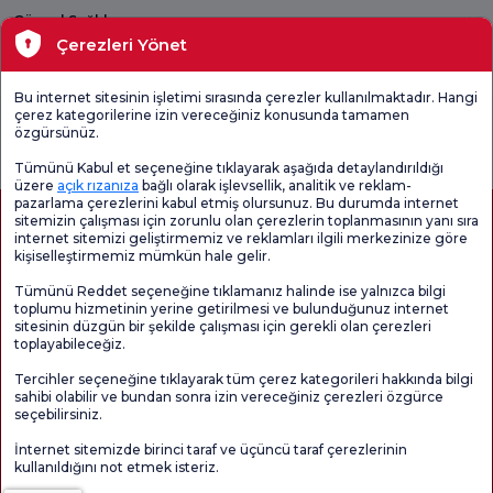
Güncel Sağlık
Çerezleri Yönet
Tıbbi Birimler
Bu internet sitesinin işletimi sırasında çerezler kullanılmaktadır. Hangi
çerez kategorilerine izin vereceğiniz konusunda tamamen
Genel
Memnuniyet
Promo
özgürsünüz.
Memnuniyet
Anketi'ni kontrol
Memnuniyet
Anketi
edin
Anketi
Tümünü Kabul et seçeneğine tıklayarak aşağıda detaylandırıldığı
üzere
açık rızanıza
bağlı olarak işlevsellik, analitik ve reklam-
pazarlama çerezlerini kabul etmiş olursunuz. Bu durumda internet
sitemizin çalışması için zorunlu olan çerezlerin toplanmasının yanı sıra
internet sitemizi geliştirmemiz ve reklamları ilgili merkezinize göre
kişiselleştirmemiz mümkün hale gelir.
Tümünü Reddet seçeneğine tıklamanız halinde ise yalnızca bilgi
toplumu hizmetinin yerine getirilmesi ve bulunduğunuz internet
sitesinin düzgün bir şekilde çalışması için gerekli olan çerezleri
toplayabileceğiz.
Sağlık Turizmi Yetkilendirmesi
Kvkk
Hasta Haklari
Tercihler seçeneğine tıklayarak tüm çerez kategorileri hakkında bilgi
Sayfa içeriği sadece bilgilendirme amaçlıdır. Tanı ve tedavi için mutlaka
sahibi olabilir ve bundan sonra izin vereceğiniz çerezleri özgürce
doktorunuza başvurunuz.
seçebilirsiniz.
@2026 Grup Florence Nightingale Hastaneleri
İnternet sitemizde birinci taraf ve üçüncü taraf çerezlerinin
kullanıldığını not etmek isteriz.
Editör: Uğurcan Durmuş - 0 549 455 55 46. - Güncelleme Tarihi: 08.08.2026