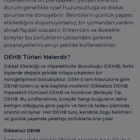
hiperaktivite ön plandayken, yetişkinlikte bu
durum genellikle içsel huzursuzluğa ve dikkat
sorunlarına dönüşebilir. Belirtilerin günlük yaşamı
etkilediğini düşünüyorsanız, bir uzmandan yardım
almak faydalı olacaktır. Erken tanı ve destekle,
bireyler bu zorlukların üstesinden gelerek
potansiyellerini en iyi şekilde kullanabilirler.
DEHB Türleri Nelerdir?
Dikkat Eksikliği ve Hiperaktivite Bozukluğu (DEHB), farklı
kişilerde değişik şekilde ortaya çıkabilen bir
nörogelişimsel bozukluktur. DSM-5 tanı kılavuzuna göre
DEHB türleri üç ana başlıkta incelenir: Dikkatsiz DEHB,
Hiperaktif-Dürtüsel DEHB ve Kombine (Birleşik) Tip
DEHB. Bu sınıflandırma, bireyde hangi bulguların daha
belirgin olduğuna göre yapılır ve tanı ile tedavi planında
önemli rol oynar. Her DEHB türü, kendine özgü belirtileri
ve günlük yaşamda yarattığı zorluklarla öne çıkar.
Dikkatsiz DEHB