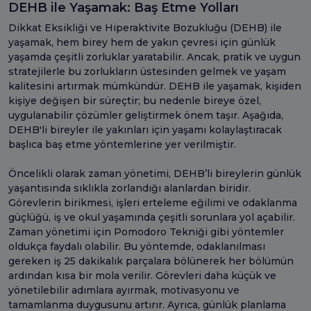
DEHB ile Yaşamak: Baş Etme Yolları
Dikkat Eksikliği ve Hiperaktivite Bozukluğu (DEHB) ile
yaşamak, hem birey hem de yakın çevresi için günlük
yaşamda çeşitli zorluklar yaratabilir. Ancak, pratik ve uygun
stratejilerle bu zorlukların üstesinden gelmek ve yaşam
kalitesini artırmak mümkündür. DEHB ile yaşamak, kişiden
kişiye değişen bir süreçtir; bu nedenle bireye özel,
uygulanabilir çözümler geliştirmek önem taşır. Aşağıda,
DEHB'li bireyler ile yakınları için yaşamı kolaylaştıracak
başlıca baş etme yöntemlerine yer verilmiştir.
Öncelikli olarak zaman yönetimi, DEHB’li bireylerin günlük
yaşantısında sıklıkla zorlandığı alanlardan biridir.
Görevlerin birikmesi, işleri erteleme eğilimi ve odaklanma
güçlüğü, iş ve okul yaşamında çeşitli sorunlara yol açabilir.
Zaman yönetimi için Pomodoro Tekniği gibi yöntemler
oldukça faydalı olabilir. Bu yöntemde, odaklanılması
gereken iş 25 dakikalık parçalara bölünerek her bölümün
ardından kısa bir mola verilir. Görevleri daha küçük ve
yönetilebilir adımlara ayırmak, motivasyonu ve
tamamlanma duygusunu artırır. Ayrıca, günlük planlama