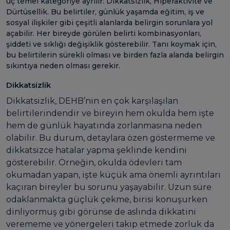
üç temel kategoriye ayrılır: Dikkatsizlik, Hiperaktivite ve
Dürtüsellik. Bu belirtiler, günlük yaşamda eğitim, iş ve
sosyal ilişkiler gibi çeşitli alanlarda belirgin sorunlara yol
açabilir. Her bireyde görülen belirti kombinasyonları,
şiddeti ve sıklığı değişiklik gösterebilir. Tanı koymak için,
bu belirtilerin sürekli olması ve birden fazla alanda belirgin
sıkıntıya neden olması gerekir.
Dikkatsizlik
Dikkatsizlik, DEHB’nin en çok karşılaşılan
belirtilerindendir ve bireyin hem okulda hem işte
hem de günlük hayatında zorlanmasına neden
olabilir. Bu durum, detaylara özen göstermeme ve
dikkatsizce hatalar yapma şeklinde kendini
gösterebilir. Örneğin, okulda ödevleri tam
okumadan yapan, işte küçük ama önemli ayrıntıları
kaçıran bireyler bu sorunu yaşayabilir. Uzun süre
odaklanmakta güçlük çekme, birisi konuşurken
dinliyormuş gibi görünse de aslında dikkatini
verememe ve yönergeleri takip etmede zorluk da