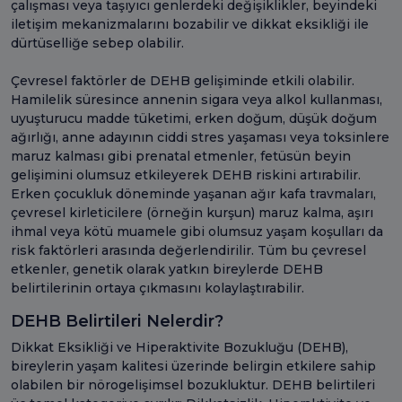
çalışması veya taşıyıcı genlerdeki değişiklikler, beyindeki
iletişim mekanizmalarını bozabilir ve dikkat eksikliği ile
dürtüselliğe sebep olabilir.
Çevresel faktörler de DEHB gelişiminde etkili olabilir.
Hamilelik süresince annenin sigara veya alkol kullanması,
uyuşturucu madde tüketimi, erken doğum, düşük doğum
ağırlığı, anne adayının ciddi stres yaşaması veya toksinlere
maruz kalması gibi prenatal etmenler, fetüsün beyin
gelişimini olumsuz etkileyerek DEHB riskini artırabilir.
Erken çocukluk döneminde yaşanan ağır kafa travmaları,
çevresel kirleticilere (örneğin kurşun) maruz kalma, aşırı
ihmal veya kötü muamele gibi olumsuz yaşam koşulları da
risk faktörleri arasında değerlendirilir. Tüm bu çevresel
etkenler, genetik olarak yatkın bireylerde DEHB
belirtilerinin ortaya çıkmasını kolaylaştırabilir.
DEHB Belirtileri Nelerdir?
Dikkat Eksikliği ve Hiperaktivite Bozukluğu (DEHB),
bireylerin yaşam kalitesi üzerinde belirgin etkilere sahip
olabilen bir nörogelişimsel bozukluktur. DEHB belirtileri