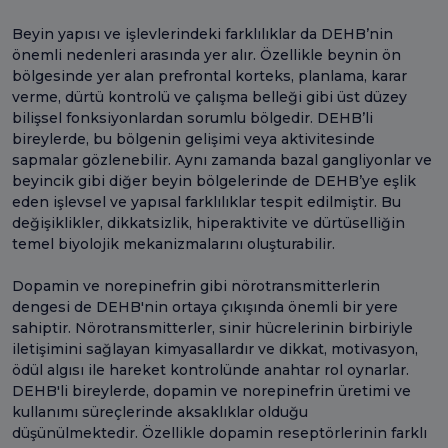
Beyin yapısı ve işlevlerindeki farklılıklar da DEHB’nin
önemli nedenleri arasında yer alır. Özellikle beynin ön
bölgesinde yer alan prefrontal korteks, planlama, karar
verme, dürtü kontrolü ve çalışma belleği gibi üst düzey
bilişsel fonksiyonlardan sorumlu bölgedir. DEHB’li
bireylerde, bu bölgenin gelişimi veya aktivitesinde
sapmalar gözlenebilir. Aynı zamanda bazal gangliyonlar ve
beyincik gibi diğer beyin bölgelerinde de DEHB’ye eşlik
eden işlevsel ve yapısal farklılıklar tespit edilmiştir. Bu
değişiklikler, dikkatsizlik, hiperaktivite ve dürtüselliğin
temel biyolojik mekanizmalarını oluşturabilir.
Dopamin ve norepinefrin gibi nörotransmitterlerin
dengesi de DEHB'nin ortaya çıkışında önemli bir yere
sahiptir. Nörotransmitterler, sinir hücrelerinin birbiriyle
iletişimini sağlayan kimyasallardır ve dikkat, motivasyon,
ödül algısı ile hareket kontrolünde anahtar rol oynarlar.
DEHB'li bireylerde, dopamin ve norepinefrin üretimi ve
kullanımı süreçlerinde aksaklıklar olduğu
düşünülmektedir. Özellikle dopamin reseptörlerinin farklı