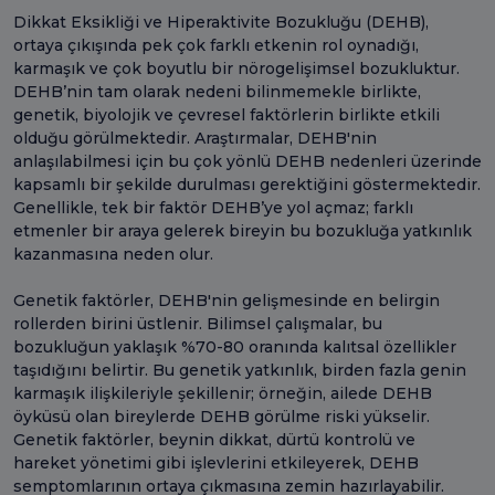
Dikkat Eksikliği ve Hiperaktivite Bozukluğu (DEHB),
ortaya çıkışında pek çok farklı etkenin rol oynadığı,
karmaşık ve çok boyutlu bir nörogelişimsel bozukluktur.
DEHB’nin tam olarak nedeni bilinmemekle birlikte,
genetik, biyolojik ve çevresel faktörlerin birlikte etkili
olduğu görülmektedir. Araştırmalar, DEHB'nin
anlaşılabilmesi için bu çok yönlü DEHB nedenleri üzerinde
kapsamlı bir şekilde durulması gerektiğini göstermektedir.
Genellikle, tek bir faktör DEHB’ye yol açmaz; farklı
etmenler bir araya gelerek bireyin bu bozukluğa yatkınlık
kazanmasına neden olur.
Genetik faktörler, DEHB'nin gelişmesinde en belirgin
rollerden birini üstlenir. Bilimsel çalışmalar, bu
bozukluğun yaklaşık %70-80 oranında kalıtsal özellikler
taşıdığını belirtir. Bu genetik yatkınlık, birden fazla genin
karmaşık ilişkileriyle şekillenir; örneğin, ailede DEHB
öyküsü olan bireylerde DEHB görülme riski yükselir.
Genetik faktörler, beynin dikkat, dürtü kontrolü ve
hareket yönetimi gibi işlevlerini etkileyerek, DEHB
semptomlarının ortaya çıkmasına zemin hazırlayabilir.