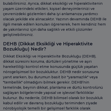
bulabilirsiniz. Ayrıca, dikkat eksikliği ve hiperaktivitenin
yaşam üzerindeki etkileri, kişisel deneyimlerinizi ve
çevrenizdeki gözlemleri daha iyi anlamanıza yardımcı
olacak şekilde ele alınacaktır. Yazının devamında DEHB ile
ilgili merak edilen konuları öğrenerek, hem kendiniz hem
de yakınlarınız için daha sağlıklı ve etkili çözümler
geliştirebilirsiniz.
DEHB (Dikkat Eksikliği ve Hiperaktivite
Bozukluğu) Nedir?
Dikkat Eksikliği ve Hiperaktivite Bozukluğu (DEHB),
dikkat süresini koruma, dürtüleri yönetme ve aşırı
hareketliliği kontrol etme konusunda güçlük yaşatan
nörogelişimsel bir bozukluktur. DEHB nedir sorusuna
yanıt ararken, bu durumun basit bir "yaramazlık" veya
"tembellik" olmadığını bilmek gerekir. DEHB’nin
temelinde, beynin dikkat, planlama ve dürtü kontrolünü
sağlayan bölgelerinde yapısal ve işlevsel farklılıklar
bulunur. Bu nedenle, DEHB bilimsel olarak bir bozukluk
kabul edilir ve davranış bozukluğu teriminden ziyade
nörobiyolojik temelli bir gelişimsel farklılık olarak