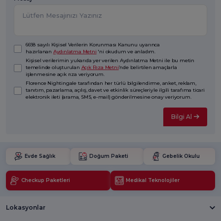
6698 sayılı Kişisel Verilerin Korunması Kanunu uyarınca
hazırlanan
Aydınlatma Metni
'ni okudum ve anladım.
Kişisel verilerimin yukarıda yer verilen Aydınlatma Metni ile bu metin
temelinde oluşturulan
Açık Rıza Metni
’nde belirtilen amaçlarla
işlenmesine açık rıza veriyorum.
Florence Nightingale tarafından her türlü bilgilendirme, anket, reklam,
tanıtım, pazarlama, açılış, davet ve etkinlik süreçleriyle ilgili tarafıma ticari
elektronik ileti (arama, SMS, e-mail) gönderilmesine onay veriyorum.
Bilgi Al
Evde Sağlık
Doğum Paketi
Gebelik Okulu
Checkup Paketleri
Medikal Teknolojiler
Lokasyonlar