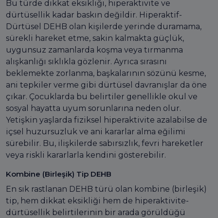
Bu türde dikkat eksikliği, hiperaktivite ve
dürtüsellik kadar baskın değildir. Hiperaktif-
Dürtüsel DEHB olan kişilerde yerinde duramama,
sürekli hareket etme, sakin kalmakta güçlük,
uygunsuz zamanlarda koşma veya tırmanma
alışkanlığı sıklıkla gözlenir. Ayrıca sırasını
beklemekte zorlanma, başkalarının sözünü kesme,
ani tepkiler verme gibi dürtüsel davranışlar da öne
çıkar. Çocuklarda bu belirtiler genellikle okul ve
sosyal hayatta uyum sorunlarına neden olur.
Yetişkin yaşlarda fiziksel hiperaktivite azalabilse de
içsel huzursuzluk ve ani kararlar alma eğilimi
sürebilir. Bu, ilişkilerde sabırsızlık, fevri hareketler
veya riskli kararlarla kendini gösterebilir.
Kombine (Birleşik) Tip DEHB
En sık rastlanan DEHB türü olan kombine (birleşik)
tip, hem dikkat eksikliği hem de hiperaktivite-
dürtüsellik belirtilerinin bir arada görüldüğü