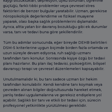
kaygı bozuklukları, depresyon, uyku sorunları, öğrenme
güçlüğü, farklı tıbbi problemler veya çevresel stres
faktörleri de benzer bulgular yaratabilir. Uzman, gerekirse
nöropsikolojik değerlendirme ve fiziksel muayene
yaparak, olası başka sağlık problemlerini dışlamalıdır.
Ayrıca, altta yatan bir davranış bozukluğu gibi ek durumlar
varsa, tanı ve tedavi buna göre şekillendirilir.
Tüm bu adımlar sonucunda, eğer bireyde DEHB belirtileri
DSM-5 kriterlerine uygun biçimde birden fazla ortamda ve
uzun süreyle devam ediyorsa, ruh sağlığı uzmanı
tarafından tanı konulur. Sonrasında kişiye özgü bir tedavi
planı hazırlanır. Bu plan ilaç tedavisi, psikoeğitim, bilişsel
davranışçı terapi ve çevresel düzenlemeleri kapsayabilir.
Unutulmamalıdır ki, bu tanı sadece uzman bir hekim
tarafından konulabilir. Kendi kendine tanı koymak veya
çevreden alınan bilgiler doğrultusunda hareket etmek,
yanlış tedavi uygulamalarına ve gereksiz endişelere yol
açabilir. Sağlıklı bir tanı ve etkili bir tedavi için, sürecin
profesyonel yetkinlikte yürütülmesi gereklidir.