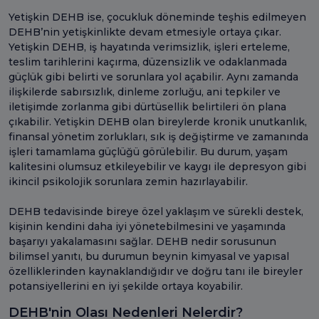
Yetişkin DEHB ise, çocukluk döneminde teşhis edilmeyen
DEHB’nin yetişkinlikte devam etmesiyle ortaya çıkar.
Yetişkin DEHB, iş hayatında verimsizlik, işleri erteleme,
teslim tarihlerini kaçırma, düzensizlik ve odaklanmada
güçlük gibi belirti ve sorunlara yol açabilir. Aynı zamanda
ilişkilerde sabırsızlık, dinleme zorluğu, ani tepkiler ve
iletişimde zorlanma gibi dürtüsellik belirtileri ön plana
çıkabilir. Yetişkin DEHB olan bireylerde kronik unutkanlık,
finansal yönetim zorlukları, sık iş değiştirme ve zamanında
işleri tamamlama güçlüğü görülebilir. Bu durum, yaşam
kalitesini olumsuz etkileyebilir ve kaygı ile depresyon gibi
ikincil psikolojik sorunlara zemin hazırlayabilir.
DEHB tedavisinde bireye özel yaklaşım ve sürekli destek,
kişinin kendini daha iyi yönetebilmesini ve yaşamında
başarıyı yakalamasını sağlar. DEHB nedir sorusunun
bilimsel yanıtı, bu durumun beynin kimyasal ve yapısal
özelliklerinden kaynaklandığıdır ve doğru tanı ile bireyler
potansiyellerini en iyi şekilde ortaya koyabilir.
DEHB'nin Olası Nedenleri Nelerdir?