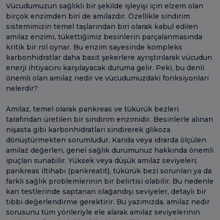
Vücudumuzun sağlıklı bir şekilde işleyişi için elzem olan
birçok enzimden biri de amilazdır. Özellikle sindirim
sistemimizin temel taşlarından biri olarak kabul edilen
amilaz enzimi, tükettiğimiz besinlerin parçalanmasında
kritik bir rol oynar. Bu enzim sayesinde kompleks
karbonhidratlar daha basit şekerlere ayrıştırılarak vücudun
enerji ihtiyacını karşılayacak duruma gelir. Peki, bu denli
önemli olan amilaz nedir ve vücudumuzdaki fonksiyonları
nelerdir?
Amilaz, temel olarak pankreas ve tükürük bezleri
tarafından üretilen bir sindirim enzimidir. Besinlerle alınan
nişasta gibi karbonhidratları sindirerek glikoza
dönüştürmekten sorumludur. Kanda veya idrarda ölçülen
amilaz değerleri, genel sağlık durumunuz hakkında önemli
ipuçları sunabilir. Yüksek veya düşük amilaz seviyeleri;
pankreas iltihabı (pankreatit), tükürük bezi sorunları ya da
farklı sağlık problemlerinin bir belirtisi olabilir. Bu nedenle
kan testlerinde saptanan olağandışı seviyeler, detaylı bir
tıbbi değerlendirme gerektirir. Bu yazımızda, amilaz nedir
sorusunu tüm yönleriyle ele alarak amilaz seviyelerinin