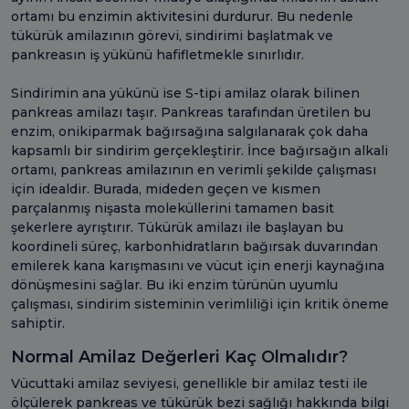
ortamı bu enzimin aktivitesini durdurur. Bu nedenle
tükürük amilazının görevi, sindirimi başlatmak ve
pankreasın iş yükünü hafifletmekle sınırlıdır.
Sindirimin ana yükünü ise S-tipi amilaz olarak bilinen
pankreas amilazı taşır. Pankreas tarafından üretilen bu
enzim, onikiparmak bağırsağına salgılanarak çok daha
kapsamlı bir sindirim gerçekleştirir. İnce bağırsağın alkali
ortamı, pankreas amilazının en verimli şekilde çalışması
için idealdir. Burada, mideden geçen ve kısmen
parçalanmış nişasta moleküllerini tamamen basit
şekerlere ayrıştırır. Tükürük amilazı ile başlayan bu
koordineli süreç, karbonhidratların bağırsak duvarından
emilerek kana karışmasını ve vücut için enerji kaynağına
dönüşmesini sağlar. Bu iki enzim türünün uyumlu
çalışması, sindirim sisteminin verimliliği için kritik öneme
sahiptir.
Normal Amilaz Değerleri Kaç Olmalıdır?
Vücuttaki amilaz seviyesi, genellikle bir amilaz testi ile
ölçülerek pankreas ve tükürük bezi sağlığı hakkında bilgi