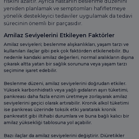
riskini azaltır. Ayrıca hastanın beslenme düzenini
yeniden planlamak ve semptomları hafifletmeye
yönelik destekleyici tedaviler uygulamak da tedavi
sürecinin önemli bir parçasıdır.
Amilaz Seviyelerini Etkileyen Faktörler
Amilaz seviyeleri; beslenme alışkanlıkları, yaşam tarzı ve
kullanılan ilaçlar gibi pek çok faktörden etkilenebilir. Bu
nedenle kandaki amilaz değerleri, normal aralıkların dışına
çıkarak altta yatan bir sağlık sorununa veya yaşam tarzı
seçimine işaret edebilir.
Beslenme düzeni, amilaz seviyelerini doğrudan etkiler.
Yüksek karbonhidratlı veya yağlı gıdaların aşırı tüketimi,
pankreası daha fazla enzim üretmeye zorlayarak amilaz
seviyelerini geçici olarak artırabilir. Kronik alkol tüketimi
ise pankreas üzerinde toksik etki yaratarak kronik
pankreatit gibi iltihabi durumlara ve buna bağlı kalıcı bir
amilaz yüksekliği tablosuna yol açabilir.
Bazı ilaçlar da amilaz seviyelerini değiştirir. Diüretikler