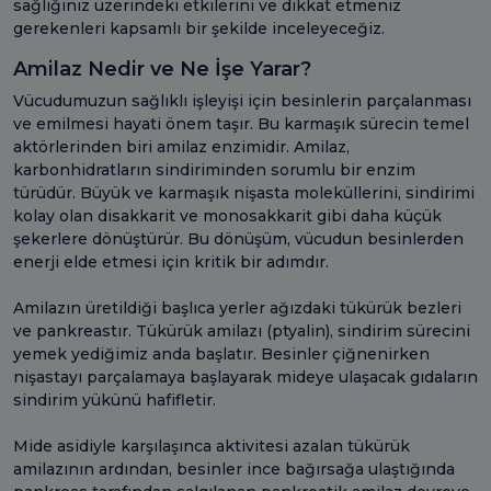
sağlığınız üzerindeki etkilerini ve dikkat etmeniz
gerekenleri kapsamlı bir şekilde inceleyeceğiz.
Amilaz Nedir ve Ne İşe Yarar?
Vücudumuzun sağlıklı işleyişi için besinlerin parçalanması
ve emilmesi hayati önem taşır. Bu karmaşık sürecin temel
aktörlerinden biri amilaz enzimidir. Amilaz,
karbonhidratların sindiriminden sorumlu bir enzim
türüdür. Büyük ve karmaşık nişasta moleküllerini, sindirimi
kolay olan disakkarit ve monosakkarit gibi daha küçük
şekerlere dönüştürür. Bu dönüşüm, vücudun besinlerden
enerji elde etmesi için kritik bir adımdır.
Amilazın üretildiği başlıca yerler ağızdaki tükürük bezleri
ve pankreastır. Tükürük amilazı (ptyalin), sindirim sürecini
yemek yediğimiz anda başlatır. Besinler çiğnenirken
nişastayı parçalamaya başlayarak mideye ulaşacak gıdaların
sindirim yükünü hafifletir.
Mide asidiyle karşılaşınca aktivitesi azalan tükürük
amilazının ardından, besinler ince bağırsağa ulaştığında