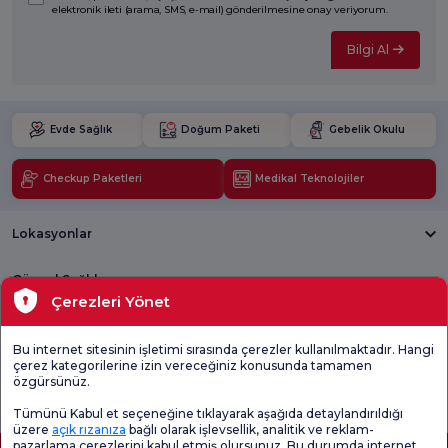
elektronik ileti (arama, SMS, e-mail) gönderilmesine onay veriyorum.
Bilgi Al
Evde Sağlık
Doğum Paketi
Gebelik Okulu
Checkup Paketleri
Medikal Teknolojiler
Lokasyonlar
Güncel Sağlık
Çerezleri Yönet
Tıbbi Birimler
Bu internet sitesinin işletimi sırasında çerezler kullanılmaktadır. Hangi
çerez kategorilerine izin vereceğiniz konusunda tamamen
Genel
Memnuniyet
Promo
özgürsünüz.
Memnuniyet
Anketi'ni kontrol
Memnuniyet
Anketi
edin
Anketi
Tümünü Kabul et seçeneğine tıklayarak aşağıda detaylandırıldığı
üzere
açık rızanıza
bağlı olarak işlevsellik, analitik ve reklam-
pazarlama çerezlerini kabul etmiş olursunuz. Bu durumda internet