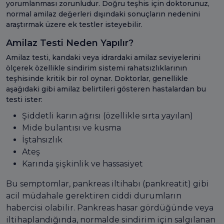
yorumlanması zorunludur. Doğru teşhis için doktorunuz,
normal amilaz değerleri dışındaki sonuçların nedenini
araştırmak üzere ek testler isteyebilir.
Amilaz Testi Neden Yapılır?
Amilaz testi, kandaki veya idrardaki amilaz seviyelerini
ölçerek özellikle sindirim sistemi rahatsızlıklarının
teşhisinde kritik bir rol oynar. Doktorlar, genellikle
aşağıdaki gibi amilaz belirtileri gösteren hastalardan bu
testi ister:
Şiddetli karın ağrısı (özellikle sırta yayılan)
Mide bulantısı ve kusma
İştahsızlık
Ateş
Karında şişkinlik ve hassasiyet
Bu semptomlar, pankreas iltihabı (pankreatit) gibi
acil müdahale gerektiren ciddi durumların
habercisi olabilir. Pankreas hasar gördüğünde veya
iltihaplandığında, normalde sindirim için salgılanan