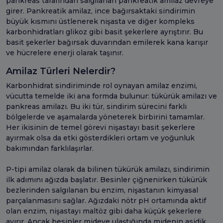
pankreas tarafından salgılanan pankreatik amilaz devreye
girer. Pankreatik amilaz, ince bağırsaktaki sindirimin
büyük kısmını üstlenerek nişasta ve diğer kompleks
karbonhidratları glikoz gibi basit şekerlere ayrıştırır. Bu
basit şekerler bağırsak duvarından emilerek kana karışır
ve hücrelere enerji olarak taşınır.
Amilaz Türleri Nelerdir?
Karbonhidrat sindiriminde rol oynayan amilaz enzimi,
vücutta temelde iki ana formda bulunur: tükürük amilazı ve
pankreas amilazı. Bu iki tür, sindirim sürecini farklı
bölgelerde ve aşamalarda yöneterek birbirini tamamlar.
Her ikisinin de temel görevi nişastayı basit şekerlere
ayırmak olsa da etki gösterdikleri ortam ve yoğunluk
bakımından farklılaşırlar.
P-tipi amilaz olarak da bilinen tükürük amilazı, sindirimin
ilk adımını ağızda başlatır. Besinler çiğnenirken tükürük
bezlerinden salgılanan bu enzim, nişastanın kimyasal
parçalanmasını sağlar. Ağızdaki nötr pH ortamında aktif
olan enzim, nişastayı maltöz gibi daha küçük şekerlere
ayırır. Ancak besinler mideye ulaştığında midenin asidik