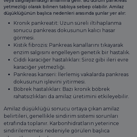
veya salgılayamadığı anlamına gelir. Bu durum pankreas
yetmezliği olarak bilinen tabloya sebep olabilir. Amilaz
düşüklüğünün başlıca nedenleri arasında şunlar yer alır:
Kronik pankreatit: Uzun süreli iltihaplanma
sonucu pankreas dokusunun kalıcı hasar
görmesi.
Kistik fibrozis: Pankreas kanallarını tıkayarak
enzim salgısını engelleyen genetik bir hastalık.
Ciddi karaciğer hastalıkları: Siroz gibi ileri evre
karaciğer yetmezliği.
Pankreas kanseri: İlerlemiş vakalarda pankreas
dokusunun işlevini yitirmesi.
Böbrek hastalıkları: Bazı kronik böbrek
rahatsızlıkları da amilaz üretimini etkileyebilir.
Amilaz düşüklüğü sonucu ortaya çıkan amilaz
belirtileri, genellikle sindirim sistemi sorunları
etrafında toplanır. Karbonhidratların yeterince
sindirilememesi nedeniyle görülen başlıca