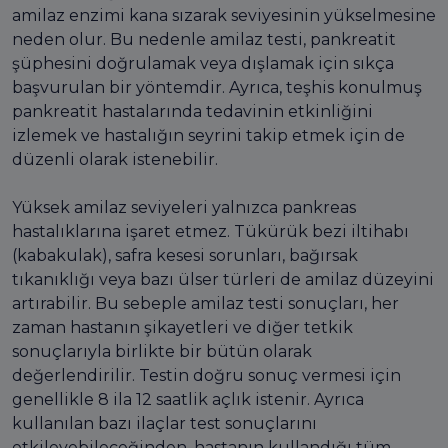
amilaz enzimi kana sızarak seviyesinin yükselmesine
neden olur. Bu nedenle amilaz testi, pankreatit
şüphesini doğrulamak veya dışlamak için sıkça
başvurulan bir yöntemdir. Ayrıca, teşhis konulmuş
pankreatit hastalarında tedavinin etkinliğini
izlemek ve hastalığın seyrini takip etmek için de
düzenli olarak istenebilir.
Yüksek amilaz seviyeleri yalnızca pankreas
hastalıklarına işaret etmez. Tükürük bezi iltihabı
(kabakulak), safra kesesi sorunları, bağırsak
tıkanıklığı veya bazı ülser türleri de amilaz düzeyini
artırabilir. Bu sebeple amilaz testi sonuçları, her
zaman hastanın şikayetleri ve diğer tetkik
sonuçlarıyla birlikte bir bütün olarak
değerlendirilir. Testin doğru sonuç vermesi için
genellikle 8 ila 12 saatlik açlık istenir. Ayrıca
kullanılan bazı ilaçlar test sonuçlarını
etkileyebileceğinden, hastanın kullandığı tüm