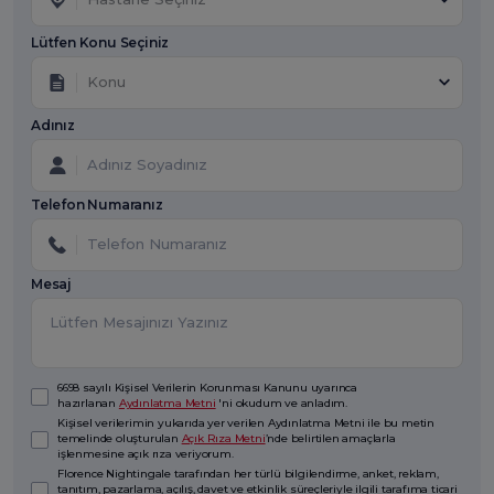
Lütfen Konu Seçiniz
Konu
Adınız
Telefon Numaranız
Mesaj
6698 sayılı Kişisel Verilerin Korunması Kanunu uyarınca
hazırlanan
Aydınlatma Metni
'ni okudum ve anladım.
Kişisel verilerimin yukarıda yer verilen Aydınlatma Metni ile bu metin
temelinde oluşturulan
Açık Rıza Metni
’nde belirtilen amaçlarla
işlenmesine açık rıza veriyorum.
Florence Nightingale tarafından her türlü bilgilendirme, anket, reklam,
tanıtım, pazarlama, açılış, davet ve etkinlik süreçleriyle ilgili tarafıma ticari