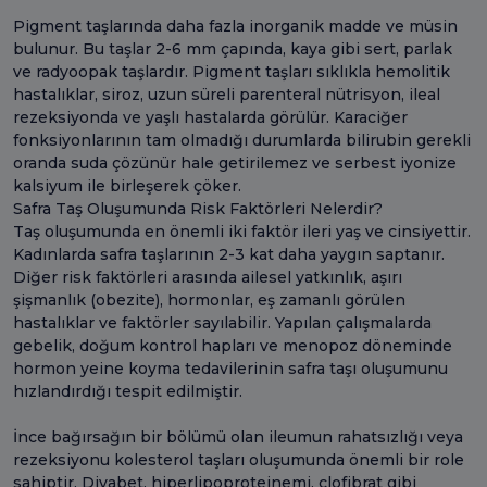
Pigment taşlarında daha fazla inorganik madde ve müsin
bulunur. Bu taşlar 2-6 mm çapında, kaya gibi sert, parlak
ve radyoopak taşlardır. Pigment taşları sıklıkla hemolitik
hastalıklar, siroz, uzun süreli parenteral nütrisyon, ileal
rezeksiyonda ve yaşlı hastalarda görülür. Karaciğer
fonksiyonlarının tam olmadığı durumlarda bilirubin gerekli
oranda suda çözünür hale getirilemez ve serbest iyonize
kalsiyum ile birleşerek çöker.
Safra Taş Oluşumunda Risk Faktörleri Nelerdir?
Taş oluşumunda en önemli iki faktör ileri yaş ve cinsiyettir.
Kadınlarda safra taşlarının 2-3 kat daha yaygın saptanır.
Diğer risk faktörleri arasında ailesel yatkınlık, aşırı
şişmanlık (obezite), hormonlar, eş zamanlı görülen
hastalıklar ve faktörler sayılabilir. Yapılan çalışmalarda
gebelik, doğum kontrol hapları ve menopoz döneminde
hormon yeine koyma tedavilerinin safra taşı oluşumunu
hızlandırdığı tespit edilmiştir.
İnce bağırsağın bir bölümü olan ileumun rahatsızlığı veya
rezeksiyonu kolesterol taşları oluşumunda önemli bir role
sahiptir. Diyabet, hiperlipoproteinemi, clofibrat gibi