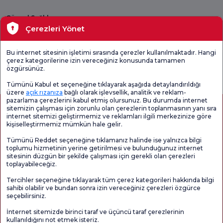
Güncel Sağlık
Çerezleri Yönet
Tıbbi Birimler
Bu internet sitesinin işletimi sırasında çerezler kullanılmaktadır. Hangi
çerez kategorilerine izin vereceğiniz konusunda tamamen
Genel
Memnuniyet
Promo
özgürsünüz.
Memnuniyet
Anketi'ni kontrol
Memnuniyet
Anketi
edin
Anketi
Tümünü Kabul et seçeneğine tıklayarak aşağıda detaylandırıldığı
üzere
açık rızanıza
bağlı olarak işlevsellik, analitik ve reklam-
pazarlama çerezlerini kabul etmiş olursunuz. Bu durumda internet
sitemizin çalışması için zorunlu olan çerezlerin toplanmasının yanı sıra
internet sitemizi geliştirmemiz ve reklamları ilgili merkezinize göre
kişiselleştirmemiz mümkün hale gelir.
Tümünü Reddet seçeneğine tıklamanız halinde ise yalnızca bilgi
toplumu hizmetinin yerine getirilmesi ve bulunduğunuz internet
sitesinin düzgün bir şekilde çalışması için gerekli olan çerezleri
toplayabileceğiz.
Sağlık Turizmi Yetkilendirmesi
Kvkk
Hasta Haklari
Tercihler seçeneğine tıklayarak tüm çerez kategorileri hakkında bilgi
Sayfa içeriği sadece bilgilendirme amaçlıdır. Tanı ve tedavi için mutlaka
sahibi olabilir ve bundan sonra izin vereceğiniz çerezleri özgürce
doktorunuza başvurunuz.
seçebilirsiniz.
@2026 Grup Florence Nightingale Hastaneleri
İnternet sitemizde birinci taraf ve üçüncü taraf çerezlerinin
kullanıldığını not etmek isteriz.