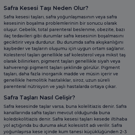
Safra Kesesi Taşı Neden Olur?
Safra kesesi taşları, safra yoğunlaşmasının veya safra
kesesinin boşalma problemlerinin bir sonucu olarak
oluşur. Gebelik, total parenteral beslenme, obezite, bazı
ilaç tedavileri gibi durumlar safra kesesinin boşalmasını
geciktirir veya durdurur. Bu durumda safra akışkanlığını
kaybeder ve taşların oluşumu için uygun ortam sağlanır.
Kolesterol taşları genellikle saf kolesterol veya mikst taş
olarak bilinirken, pigment taşları genellikle siyah veya
kahverengi pigment taşları şeklinde görülür. Pigment
taşları, daha fazla inorganik madde ve müsin içerir ve
genellikle hemolitik hastalıklar, siroz, uzun süreli
parenteral nütrisyon ve yaşlı hastalarda ortaya çıkar.
Safra Taşları Nasıl Gelişir?
Safra kesesinde taşlar varsa, buna kolelitiazis denir. Safra
kanallarında safra taşları mevcut olduğunda buna
koledokolitiazis denir. Safra kesesi taşları kesede iltihaba
yol açtığında bu duruma akut kolesistit adı verilir. Safra
yoğunlaşırsa kese içinde kum tanesi küçüklüğünden 2-3