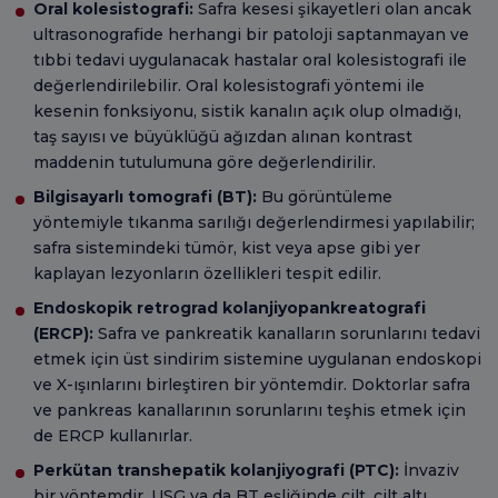
Oral kolesistografi:
Safra kesesi şikayetleri olan ancak
ultrasonografide herhangi bir patoloji saptanmayan ve
tıbbi tedavi uygulanacak hastalar oral kolesistografi ile
değerlendirilebilir. Oral kolesistografi yöntemi ile
kesenin fonksiyonu, sistik kanalın açık olup olmadığı,
taş sayısı ve büyüklüğü ağızdan alınan kontrast
maddenin tutulumuna göre değerlendirilir.
Bilgisayarlı tomografi (BT):
Bu görüntüleme
yöntemiyle tıkanma sarılığı değerlendirmesi yapılabilir;
safra sistemindeki tümör, kist veya apse gibi yer
kaplayan lezyonların özellikleri tespit edilir.
Endoskopik retrograd kolanjiyopankreatografi
(ERCP):
Safra ve pankreatik kanalların sorunlarını tedavi
etmek için üst sindirim sistemine uygulanan endoskopi
ve X-ışınlarını birleştiren bir yöntemdir. Doktorlar safra
ve pankreas kanallarının sorunlarını teşhis etmek için
de ERCP kullanırlar.
Perkütan transhepatik kolanjiyografi (PTC):
İnvaziv
bir yöntemdir. USG ya da BT eşliğinde cilt, cilt altı