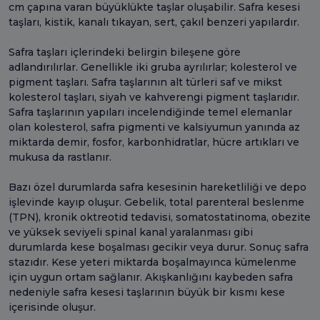
cm çapına varan büyüklükte taşlar oluşabilir. Safra kesesi
taşları, kistik, kanalı tıkayan, sert, çakıl benzeri yapılardır.
Safra taşları içlerindeki belirgin bileşene göre
adlandırılırlar. Genellikle iki gruba ayrılırlar; kolesterol ve
pigment taşları. Safra taşlarının alt türleri saf ve mikst
kolesterol taşları, siyah ve kahverengi pigment taşlarıdır.
Safra taşlarının yapıları incelendiğinde temel elemanlar
olan kolesterol, safra pigmenti ve kalsiyumun yanında az
miktarda demir, fosfor, karbonhidratlar, hücre artıkları ve
mukusa da rastlanır.
Bazı özel durumlarda safra kesesinin hareketliliği ve depo
işlevinde kayıp oluşur. Gebelik, total parenteral beslenme
(TPN), kronik oktreotid tedavisi, somatostatinoma, obezite
ve yüksek seviyeli spinal kanal yaralanması gibi
durumlarda kese boşalması gecikir veya durur. Sonuç safra
stazıdır. Kese yeteri miktarda boşalmayınca kümelenme
için uygun ortam sağlanır. Akışkanlığını kaybeden safra
nedeniyle safra kesesi taşlarının büyük bir kısmı kese
içerisinde oluşur.