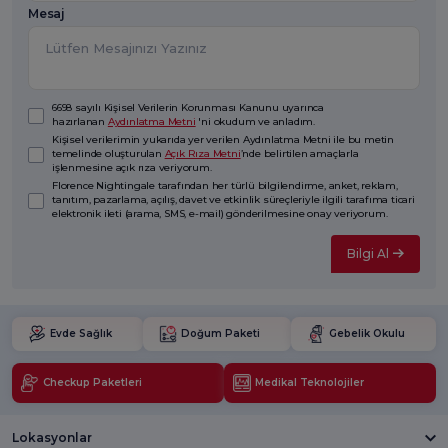
Mesaj
6698 sayılı Kişisel Verilerin Korunması Kanunu uyarınca
hazırlanan
Aydınlatma Metni
'ni okudum ve anladım.
Kişisel verilerimin yukarıda yer verilen Aydınlatma Metni ile bu metin
temelinde oluşturulan
Açık Rıza Metni
’nde belirtilen amaçlarla
işlenmesine açık rıza veriyorum.
Florence Nightingale tarafından her türlü bilgilendirme, anket, reklam,
tanıtım, pazarlama, açılış, davet ve etkinlik süreçleriyle ilgili tarafıma ticari
elektronik ileti (arama, SMS, e-mail) gönderilmesine onay veriyorum.
Bilgi Al
Evde Sağlık
Doğum Paketi
Gebelik Okulu
Checkup Paketleri
Medikal Teknolojiler
Lokasyonlar