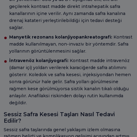
geçilerek kontrast madde direkt intrahepatik safra
kanallarının içine verilir. Aynı zamanda safra kanalına
drenaj katateri yerleştirilebildiği için tedavi desteği
sağlar.
Manyetik rezonans kolanjiyopankreatografi:
Kontrast
madde kullanılmayan, non-invaziv bir yöntemdir. Safra
yollarının görüntülenmesini sağlar.
İntravenöz kolanjiyografi:
Kontrast madde intravenöz
(damar içi) yoldan verilerek karaciğerde safra atılımını
gösterir. Koledok ve safra kesesi, injeksiyondan hemen
sonra görünür hale gelir. Safra yolları görülmesine
rağmen kese görülmüyorsa sistik kanalın tıkalı olduğu
anlaşılır. Anafilaksi riskinden dolayı rutin kullanımda
değildir.
Sessiz Safra Kesesi Taşları Nasıl Tedavi
Edilir?
Sessiz safra taşlarında genel yaklaşım izlem olmasına
rağmen belirti ve komplikasyon gelişimi açısından artmış