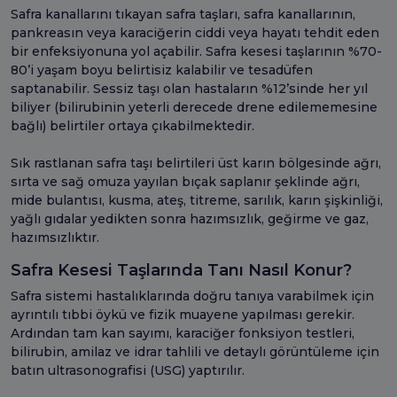
Safra kanallarını tıkayan safra taşları, safra kanallarının,
pankreasın veya karaciğerin ciddi veya hayatı tehdit eden
bir enfeksiyonuna yol açabilir. Safra kesesi taşlarının %70-
80’i yaşam boyu belirtisiz kalabilir ve tesadüfen
saptanabilir. Sessiz taşı olan hastaların %12’sinde her yıl
biliyer (bilirubinin yeterli derecede drene edilememesine
bağlı) belirtiler ortaya çıkabilmektedir.
Sık rastlanan safra taşı belirtileri üst karın bölgesinde ağrı,
sırta ve sağ omuza yayılan bıçak saplanır şeklinde ağrı,
mide bulantısı, kusma, ateş, titreme, sarılık, karın şişkinliği,
yağlı gıdalar yedikten sonra hazımsızlık, geğirme ve gaz,
hazımsızlıktır.
Safra Kesesi Taşlarında Tanı Nasıl Konur?
Safra sistemi hastalıklarında doğru tanıya varabilmek için
ayrıntılı tıbbi öykü ve fizik muayene yapılması gerekir.
Ardından tam kan sayımı, karaciğer fonksiyon testleri,
bilirubin, amilaz ve idrar tahlili ve detaylı görüntüleme için
batın ultrasonografisi (USG) yaptırılır.