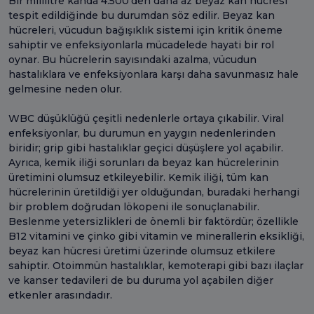
Bir mililitre kanda 4.500'den daha az beyaz kan hücresi
tespit edildiğinde bu durumdan söz edilir. Beyaz kan
hücreleri, vücudun bağışıklık sistemi için kritik öneme
sahiptir ve enfeksiyonlarla mücadelede hayati bir rol
oynar. Bu hücrelerin sayısındaki azalma, vücudun
hastalıklara ve enfeksiyonlara karşı daha savunmasız hale
gelmesine neden olur.
WBC düşüklüğü çeşitli nedenlerle ortaya çıkabilir. Viral
enfeksiyonlar, bu durumun en yaygın nedenlerinden
biridir; grip gibi hastalıklar geçici düşüşlere yol açabilir.
Ayrıca, kemik iliği sorunları da beyaz kan hücrelerinin
üretimini olumsuz etkileyebilir. Kemik iliği, tüm kan
hücrelerinin üretildiği yer olduğundan, buradaki herhangi
bir problem doğrudan lökopeni ile sonuçlanabilir.
Beslenme yetersizlikleri de önemli bir faktördür; özellikle
B12 vitamini ve çinko gibi vitamin ve minerallerin eksikliği,
beyaz kan hücresi üretimi üzerinde olumsuz etkilere
sahiptir. Otoimmün hastalıklar, kemoterapi gibi bazı ilaçlar
ve kanser tedavileri de bu duruma yol açabilen diğer
etkenler arasındadır.