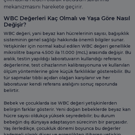
mekanizmasını harekete geçirir.
WBC Değerleri Kaç Olmalı ve Yaşa Göre Nasıl
Değişir?
WBC değeri, yani beyaz kan hücrelerinin sayısı, bağışıklık
sisteminin genel sağlığı hakkında önemli bilgiler sunar.
Yetişkinler için normal kabul edilen WBC değeri genellikle
mikrolitre başına 4.500 ila 11.000 (mcL) arasında değişir. Bu
aralık, testin yapıldığı laboratuvarın kullandığı referans
değerlerine, test cihazlarının kalibrasyonuna ve kullanılan
ölçüm yöntemlerine göre küçük farklılıklar gösterebilir. Bu
tür sapmalar tıbbi açıdan olağan karşılanır ve her
laboratuvar kendi referans aralığını sonuç raporunda
belirtir.
Bebek ve çocuklarda ise WBC değeri yetişkinlerden
belirgin farklar gösterir. Yeni doğan bebeklerde beyaz kan
hücre sayısı oldukça yüksek seyredebilir; bu durum
bebeğin dış dünyaya adaptasyon sürecinin bir parçasıdır.
Yaş ilerledikçe, çocukluk dönemi boyunca bu değerler
kademeli olarak düşer ve ergenlikten itibaren yetişkin