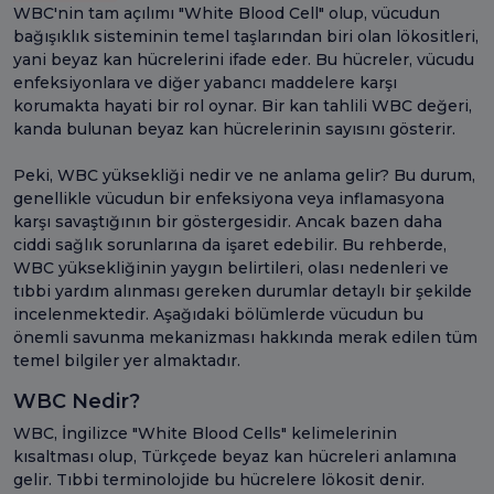
WBC'nin tam açılımı "White Blood Cell" olup, vücudun
bağışıklık sisteminin temel taşlarından biri olan lökositleri,
yani beyaz kan hücrelerini ifade eder. Bu hücreler, vücudu
enfeksiyonlara ve diğer yabancı maddelere karşı
korumakta hayati bir rol oynar. Bir kan tahlili WBC değeri,
kanda bulunan beyaz kan hücrelerinin sayısını gösterir.
Peki, WBC yüksekliği nedir ve ne anlama gelir? Bu durum,
genellikle vücudun bir enfeksiyona veya inflamasyona
karşı savaştığının bir göstergesidir. Ancak bazen daha
ciddi sağlık sorunlarına da işaret edebilir. Bu rehberde,
WBC yüksekliğinin yaygın belirtileri, olası nedenleri ve
tıbbi yardım alınması gereken durumlar detaylı bir şekilde
incelenmektedir. Aşağıdaki bölümlerde vücudun bu
önemli savunma mekanizması hakkında merak edilen tüm
temel bilgiler yer almaktadır.
WBC Nedir?
WBC, İngilizce "White Blood Cells" kelimelerinin
kısaltması olup, Türkçede beyaz kan hücreleri anlamına
gelir. Tıbbi terminolojide bu hücrelere lökosit denir.