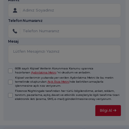
Telefon Numaranız
Mesaj
6698 sayılı Kişisel Verilerin Korunması Kanunu uyarınca
hazırlanan
Aydınlatma Metni
'ni okudum ve anladım.
Kişisel verilerimin yukarıda yer verilen Aydınlatma Metni ile bu metin
temelinde oluşturulan
Açık Rıza Metni
’nde belirtilen amaçlarla
işlenmesine açık rıza veriyorum.
Florence Nightingale tarafından her türlü bilgilendirme, anket, reklam,
tanıtım, pazarlama, açılış, davet ve etkinlik süreçleriyle ilgili tarafıma ticari
elektronik ileti (arama, SMS, e-mail) gönderilmesine onay veriyorum.
Bilgi Al