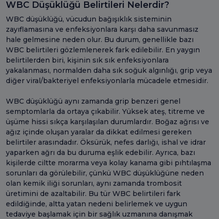
WBC Düşüklüğü Belirtileri Nelerdir?
WBC düşüklüğü, vücudun bağışıklık sisteminin
zayıflamasına ve enfeksiyonlara karşı daha savunmasız
hale gelmesine neden olur. Bu durum, genellikle bazı
WBC belirtileri gözlemlenerek fark edilebilir. En yaygın
belirtilerden biri, kişinin sık sık enfeksiyonlara
yakalanması, normalden daha sık soğuk algınlığı, grip veya
diğer viral/bakteriyel enfeksiyonlarla mücadele etmesidir.
WBC düşüklüğü aynı zamanda grip benzeri genel
semptomlarla da ortaya çıkabilir. Yüksek ateş, titreme ve
üşüme hissi sıkça karşılaşılan durumlardır. Boğaz ağrısı ve
ağız içinde oluşan yaralar da dikkat edilmesi gereken
belirtiler arasındadır. Öksürük, nefes darlığı, ishal ve idrar
yaparken ağrı da bu duruma eşlik edebilir. Ayrıca, bazı
kişilerde ciltte morarma veya kolay kanama gibi pıhtılaşma
sorunları da görülebilir, çünkü WBC düşüklüğüne neden
olan kemik iliği sorunları, aynı zamanda trombosit
üretimini de azaltabilir. Bu tür WBC belirtileri fark
edildiğinde, altta yatan nedeni belirlemek ve uygun
tedaviye başlamak için bir sağlık uzmanına danışmak