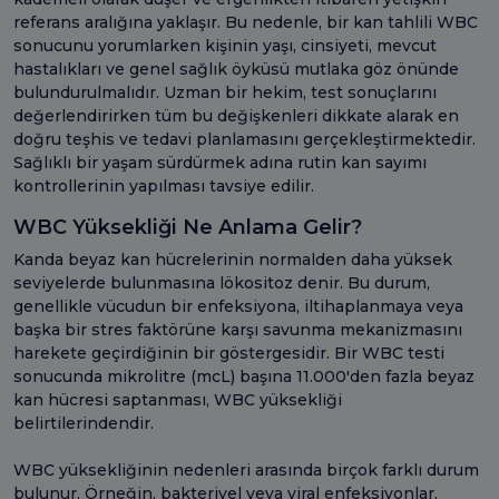
referans aralığına yaklaşır. Bu nedenle, bir kan tahlili WBC
sonucunu yorumlarken kişinin yaşı, cinsiyeti, mevcut
hastalıkları ve genel sağlık öyküsü mutlaka göz önünde
bulundurulmalıdır. Uzman bir hekim, test sonuçlarını
değerlendirirken tüm bu değişkenleri dikkate alarak en
doğru teşhis ve tedavi planlamasını gerçekleştirmektedir.
Sağlıklı bir yaşam sürdürmek adına rutin kan sayımı
kontrollerinin yapılması tavsiye edilir.
WBC Yüksekliği Ne Anlama Gelir?
Kanda beyaz kan hücrelerinin normalden daha yüksek
seviyelerde bulunmasına lökositoz denir. Bu durum,
genellikle vücudun bir enfeksiyona, iltihaplanmaya veya
başka bir stres faktörüne karşı savunma mekanizmasını
harekete geçirdiğinin bir göstergesidir. Bir WBC testi
sonucunda mikrolitre (mcL) başına 11.000'den fazla beyaz
kan hücresi saptanması, WBC yüksekliği
belirtilerindendir.
WBC yüksekliğinin nedenleri arasında birçok farklı durum
bulunur. Örneğin, bakteriyel veya viral enfeksiyonlar,