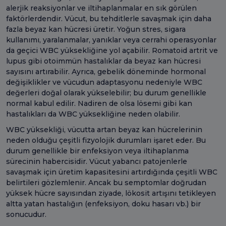
alerjik reaksiyonlar ve iltihaplanmalar en sık görülen
faktörlerdendir. Vücut, bu tehditlerle savaşmak için daha
fazla beyaz kan hücresi üretir. Yoğun stres, sigara
kullanımı, yaralanmalar, yanıklar veya cerrahi operasyonlar
da geçici WBC yüksekliğine yol açabilir. Romatoid artrit ve
lupus gibi otoimmün hastalıklar da beyaz kan hücresi
sayısını artırabilir. Ayrıca, gebelik döneminde hormonal
değişiklikler ve vücudun adaptasyonu nedeniyle WBC
değerleri doğal olarak yükselebilir; bu durum genellikle
normal kabul edilir. Nadiren de olsa lösemi gibi kan
hastalıkları da WBC yüksekliğine neden olabilir.
WBC yüksekliği, vücutta artan beyaz kan hücrelerinin
neden olduğu çeşitli fizyolojik durumları işaret eder. Bu
durum genellikle bir enfeksiyon veya iltihaplanma
sürecinin habercisidir. Vücut yabancı patojenlerle
savaşmak için üretim kapasitesini artırdığında çeşitli WBC
belirtileri gözlemlenir. Ancak bu semptomlar doğrudan
yüksek hücre sayısından ziyade, lökosit artışını tetikleyen
altta yatan hastalığın (enfeksiyon, doku hasarı vb.) bir
sonucudur.