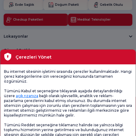
Evde Sağlık
Doğum Paketi
Gebelik Okulu
Checkup Paketleri
Medikal Teknolojiler
Lokasyonlar
Güncel Sağlık
Çerezleri Yönet
Tıbbi Birimler
Bu internet sitesinin işletimi sırasında çerezler kullanılmaktadır. Hangi
çerez kategorilerine izin vereceğiniz konusunda tamamen
Genel
Memnuniyet
Promo
özgürsünüz.
Memnuniyet
Anketi'ni kontrol
Memnuniyet
Anketi
edin
Anketi
Tümünü Kabul et seçeneğine tıklayarak aşağıda detaylandırıldığı
üzere
açık rızanıza
bağlı olarak işlevsellik, analitik ve reklam-
pazarlama çerezlerini kabul etmiş olursunuz. Bu durumda internet
sitemizin çalışması için zorunlu olan çerezlerin toplanmasının yanı sıra
internet sitemizi geliştirmemiz ve reklamları ilgili merkezinize göre
kişiselleştirmemiz mümkün hale gelir.
Tümünü Reddet seçeneğine tıklamanız halinde ise yalnızca bilgi
toplumu hizmetinin yerine getirilmesi ve bulunduğunuz internet
sitesinin düzgün bir şekilde çalışması için gerekli olan çerezleri