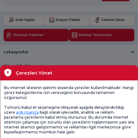
Evde Sağlık
Doğum Paketi
Gebelik Okulu
Checkup Paketleri
Medikal Teknolojiler
Lokasyonlar
Güncel Sağlık
Çerezleri Yönet
Tıbbi Birimler
Bu internet sitesinin işletimi sırasında çerezler kullanılmaktadır. Hangi
çerez kategorilerine izin vereceğiniz konusunda tamamen
Genel
Memnuniyet
Promo
özgürsünüz.
Memnuniyet
Anketi'ni kontrol
Memnuniyet
Anketi
edin
Anketi
Tümünü Kabul et seçeneğine tıklayarak aşağıda detaylandırıldığı
üzere
açık rızanıza
bağlı olarak işlevsellik, analitik ve reklam-
pazarlama çerezlerini kabul etmiş olursunuz. Bu durumda internet
sitemizin çalışması için zorunlu olan çerezlerin toplanmasının yanı sıra
internet sitemizi geliştirmemiz ve reklamları ilgili merkezinize göre
kişiselleştirmemiz mümkün hale gelir.