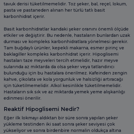
tavuk derisi tüketilmemelidir. Toz şeker, bal, reçel, lokum,
pasta ve pastaneden alınan her türlü tatlı basit
karbonhidrat içerir.
Basit karbonhidratlar kandaki şeker oranını önemli ölçüde
etkiler ve değiştirir. Bu nedenle, hastaların bunlardan uzak
durması ve kompleks karbonhidratlara yönelmesi gerekir.
Tam buğdaylı ürünler, kepekli makarna, esmer pirinç ve
baklagiller kompleks karbonhidrat içerir. Hipoglisemi
hastaları taze meyveleri tercih etmelidir, hazır meyve
sularında az miktarda da olsa şeker veya tatlandırıcı
bulunduğu için bu hastalara önerilmez. Kafeinden zengin
kahve, çikolata ve kola yorgunluk ve halsizliği artıracağı
için tüketilmemelidir. Alkol kesinlikle tüketilmemelidir.
Hastaların sık sık ve az miktarda yemek yeme alışkanlığı
edinmesi önerilir.
Reaktif Hipoglisemi Nedir?
Eğer ilk lokmayı aldıktan bir süre sonra yapılan şeker
yükleme testinden iki saat sonra şeker seviyesi çok
yükseliyor ve sonra birdenbire normalin oldukça altına