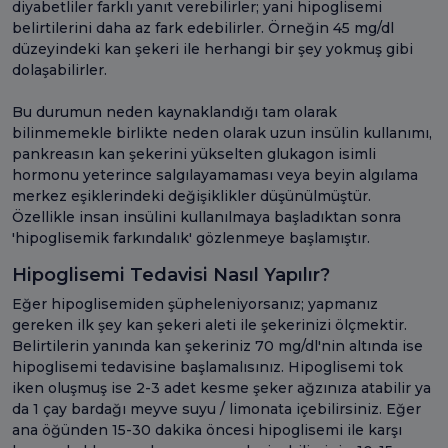
diyabetliler farklı yanıt verebilirler; yani hipoglisemi
belirtilerini daha az fark edebilirler. Örneğin 45 mg/dl
düzeyindeki kan şekeri ile herhangi bir şey yokmuş gibi
dolaşabilirler.
Bu durumun neden kaynaklandığı tam olarak
bilinmemekle birlikte neden olarak uzun insülin kullanımı,
pankreasın kan şekerini yükselten glukagon isimli
hormonu yeterince salgılayamaması veya beyin algılama
merkez eşiklerindeki değişiklikler düşünülmüştür.
Özellikle insan insülini kullanılmaya başladıktan sonra
'hipoglisemik farkındalık' gözlenmeye başlamıştır.
Hipoglisemi Tedavisi Nasıl Yapılır?
Eğer hipoglisemiden şüpheleniyorsanız; yapmanız
gereken ilk şey kan şekeri aleti ile şekerinizi ölçmektir.
Belirtilerin yanında kan şekeriniz 70 mg/dl'nin altında ise
hipoglisemi tedavisine başlamalısınız. Hipoglisemi tok
iken oluşmuş ise 2-3 adet kesme şeker ağzınıza atabilir ya
da 1 çay bardağı meyve suyu / limonata içebilirsiniz. Eğer
ana öğünden 15-30 dakika öncesi hipoglisemi ile karşı