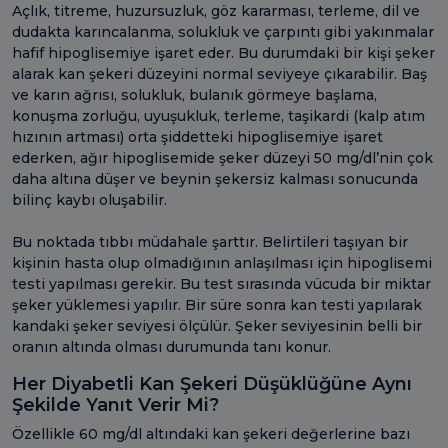
Açlık, titreme, huzursuzluk, göz kararması, terleme, dil ve
dudakta karıncalanma, solukluk ve çarpıntı gibi yakınmalar
hafif hipoglisemiye işaret eder. Bu durumdaki bir kişi şeker
alarak kan şekeri düzeyini normal seviyeye çıkarabilir. Baş
ve karın ağrısı, solukluk, bulanık görmeye başlama,
konuşma zorluğu, uyuşukluk, terleme, taşikardi (kalp atım
hızının artması) orta şiddetteki hipoglisemiye işaret
ederken, ağır hipoglisemide şeker düzeyi 50 mg/dl’nin çok
daha altına düşer ve beynin şekersiz kalması sonucunda
bilinç kaybı oluşabilir.
Bu noktada tıbbı müdahale şarttır. Belirtileri taşıyan bir
kişinin hasta olup olmadığının anlaşılması için hipoglisemi
testi yapılması gerekir. Bu test sırasında vücuda bir miktar
şeker yüklemesi yapılır. Bir süre sonra kan testi yapılarak
kandaki şeker seviyesi ölçülür. Şeker seviyesinin belli bir
oranın altında olması durumunda tanı konur.
Her Diyabetli Kan Şekeri Düşüklüğüne Aynı
Şekilde Yanıt Verir Mi?
Özellikle 60 mg/dl altındaki kan şekeri değerlerine bazı