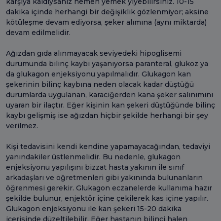
karşıya kaldıysanız hemen yemek yiyebilirsiniz. 10-15
dakika içinde herhangi bir değişiklik gözlenmiyor; aksine
kötüleşme devam ediyorsa, şeker alımına (aynı miktarda)
devam edilmelidir.
Ağızdan gıda alınmayacak seviyedeki hipoglisemi
durumunda bilinç kaybı yaşanıyorsa paranteral, glukoz ya
da glukagon enjeksiyonu yapılmalıdır. Glukagon kan
şekerinin bilinç kaybına neden olacak kadar düştüğü
durumlarda uygulanan, karaciğerden kana şeker salınımını
uyaran bir ilaçtır. Eğer kişinin kan şekeri düştüğünde bilinç
kaybı gelişmiş ise ağızdan hiçbir şekilde herhangi bir şey
verilmez.
Kişi tedavisini kendi kendine yapamayacağından, tedaviyi
yanındakiler üstlenmelidir. Bu nedenle, glukagon
enjeksiyonu yapılışını bizzat hasta yakının ile sınıf
arkadaşları ve öğretmenleri gibi yakınında bulunanların
öğrenmesi gerekir. Glukagon eczanelerde kullanıma hazır
şekilde bulunur, enjektör içine çekilerek kas içine yapılır.
Glukagon enjeksiyonu ile kan şekeri 15-20 dakika
içerisinde düzeltilebilir. Eğer hastanın bilinci halen