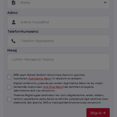
Konu
Adınız
Telefon Numaranız
Mesaj
6698 sayılı Kişisel Verilerin Korunması Kanunu uyarınca
hazırlanan
Aydınlatma Metni
'ni okudum ve anladım.
Kişisel verilerimin yukarıda yer verilen Aydınlatma Metni ile bu metin
temelinde oluşturulan
Açık Rıza Metni
’nde belirtilen amaçlarla
işlenmesine açık rıza veriyorum.
Florence Nightingale tarafından her türlü bilgilendirme, anket, reklam,
tanıtım, pazarlama, açılış, davet ve etkinlik süreçleriyle ilgili tarafıma ticari
elektronik ileti (arama, SMS, e-mail) gönderilmesine onay veriyorum.
Bilgi Al