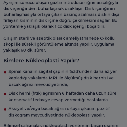
Ayrışım sonucu oluşan gazlar introduser iğne aracılığıyla
disk içeriğinden buharlaşarak uzaklaşır. Disk içeriğinin
buharlaşmasıyla ortaya çıkan basınç azalması, diskin dışa
fırlayan kısmının disk içine doğru çekilmesini sağlar. Bu
yöntemle yaklaşık olarak 1 cc disk içeriği boşaltılır.
Girişim steril ve aseptik olarak ameliyathanede C-kollu
skopi ile sürekli görüntüleme altında yapılır. Uygulama
yaklaşık 60 dk. sürer.
Kimlere Nükleoplasti Yapılır?
Spinal kanalın sagital çapının %33’ünden daha az yer
kapladığı vakalarda MRI ile ölçülmüş disk hernisi ve
bacak ağrısı mevcudiyetinde,
Disk herni (fıtık) ağrısının 6 haftadan daha uzun süre
konservatif tedaviye cevap vermediği hastalarda,
Aksiyel ve/veya bacak ağrısı ortaya çıkaran pozitif
diskogram mevcudiyetinde nükleoplasti yapılır.
Bilimsel çalışmalar, nükleoplasti yöntemin başarı oranını