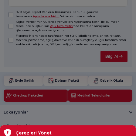
6698 sayılı Kişisel Verilerin Korunması Kanunu uyarınca
hazırlanan
Aydınlatma Metni
'ni okudum ve anladım.
Kişisel verilerimin yukarıda yer verilen Aydınlatma Metni ile bu metin
temelinde oluşturulan
Açık Rıza Metni
’nde belirtilen amaçlarla
işlenmesine açık rıza veriyorum.
Florence Nightingale tarafından her türlü bilgilendirme, anket, reklam,
tanıtım, pazarlama, açılış, davet ve etkinlik süreçleriyle ilgili tarafıma ticari
elektronik ileti (arama, SMS, e-mail) gönderilmesine onay veriyorum.
Bilgi Al
Evde Sağlık
Doğum Paketi
Gebelik Okulu
Checkup Paketleri
Medikal Teknolojiler
Lokasyonlar
Güncel Sağlık
Çerezleri Yönet