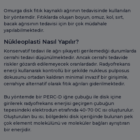
Omurga disk fıtık kaynaklı ağrının tedavisinde kullanılan
bir yöntemdir. Fıtıklarda oluşan boyun, omuz, kol, sırt,
bacak ağrısının tedavisi için bir çok müdahale
yapılabilmektedir.
Nükleoplasti Nasıl Yapılır?
Konservatif tedavi ile ağrı şikayeti gerilemediği durumlarda
cerrahi tedavi düşünülmektedir. Ancak cerrahi tedavide
riskler gözardı edilemeyecek oranlardadır. Radyofrekans
enerji kullanarak kontrollü bir şekilde nukleus pulposus
dokusunu ortadan kaldıran minimal invazif bir girişimle,
cerrahiye alternatif olarak fıtık ağrıları giderilmektedir.
Bu yöntemde bir PERC-D iğne çubuğu ile disk içine
girilerek radyofrekans enerjisi geçirgen çubuğun
tepesindeki elektrodun etrafında 40-70 0C ısı oluşturulur.
Oluşturulan bu ısı, bölgedeki disk içeriğinde bulunan pek
çok element molekülünü ve moleküler bağları ayrıştıran
bir enerjidir.