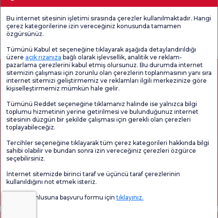
Tıbbi Birimler
Bu internet sitesinin işletimi sırasında çerezler kullanılmaktadır. Hangi
çerez kategorilerine izin vereceğiniz konusunda tamamen
Genel
Memnuniyet
Promo
özgürsünüz.
Memnuniyet
Anketi'ni kontrol
Memnuniyet
Anketi
edin
Anketi
Tümünü Kabul et seçeneğine tıklayarak aşağıda detaylandırıldığı
üzere
açık rızanıza
bağlı olarak işlevsellik, analitik ve reklam-
pazarlama çerezlerini kabul etmiş olursunuz. Bu durumda internet
sitemizin çalışması için zorunlu olan çerezlerin toplanmasının yanı sıra
internet sitemizi geliştirmemiz ve reklamları ilgili merkezinize göre
kişiselleştirmemiz mümkün hale gelir.
Tümünü Reddet seçeneğine tıklamanız halinde ise yalnızca bilgi
toplumu hizmetinin yerine getirilmesi ve bulunduğunuz internet
sitesinin düzgün bir şekilde çalışması için gerekli olan çerezleri
toplayabileceğiz.
Sağlık Turizmi Yetkilendirmesi
Kvkk
Hasta Haklari
Tercihler seçeneğine tıklayarak tüm çerez kategorileri hakkında bilgi
Sayfa içeriği sadece bilgilendirme amaçlıdır. Tanı ve tedavi için mutlaka
sahibi olabilir ve bundan sonra izin vereceğiniz çerezleri özgürce
doktorunuza başvurunuz.
seçebilirsiniz.
@2026 Grup Florence Nightingale Hastaneleri
İnternet sitemizde birinci taraf ve üçüncü taraf çerezlerinin
kullanıldığını not etmek isteriz.
Editör: Uğurcan Durmuş - 0 549 455 55 46. - Güncelleme Tarihi: 10.08.2026
Veri sorumlusuna başvuru formu için
tıklayınız.