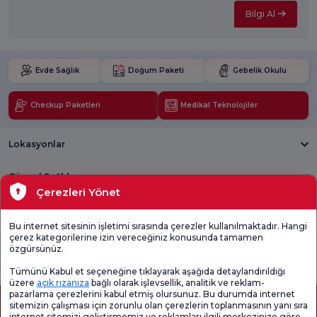
Bilgi Al
Evde Sağlık
Doğum Paketi
Gebelik Okulu
Checkup Paketleri
Medikal Teknolojiler
Lokasyonlar
Güncel Sağlık
Çerezleri Yönet
Tıbbi Birimler
Bu internet sitesinin işletimi sırasında çerezler kullanılmaktadır. Hangi
çerez kategorilerine izin vereceğiniz konusunda tamamen
Genel
Memnuniyet
Promo
özgürsünüz.
Memnuniyet
Anketi'ni kontrol
Memnuniyet
Anketi
edin
Anketi
Tümünü Kabul et seçeneğine tıklayarak aşağıda detaylandırıldığı
üzere
açık rızanıza
bağlı olarak işlevsellik, analitik ve reklam-
pazarlama çerezlerini kabul etmiş olursunuz. Bu durumda internet
sitemizin çalışması için zorunlu olan çerezlerin toplanmasının yanı sıra
internet sitemizi geliştirmemiz ve reklamları ilgili merkezinize göre