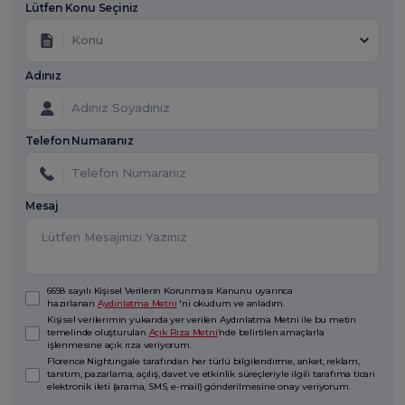
Lütfen Konu Seçiniz
Konu
Adınız
Telefon Numaranız
Mesaj
6698 sayılı Kişisel Verilerin Korunması Kanunu uyarınca
hazırlanan
Aydınlatma Metni
'ni okudum ve anladım.
Kişisel verilerimin yukarıda yer verilen Aydınlatma Metni ile bu metin
temelinde oluşturulan
Açık Rıza Metni
’nde belirtilen amaçlarla
işlenmesine açık rıza veriyorum.
Florence Nightingale tarafından her türlü bilgilendirme, anket, reklam,
tanıtım, pazarlama, açılış, davet ve etkinlik süreçleriyle ilgili tarafıma ticari
elektronik ileti (arama, SMS, e-mail) gönderilmesine onay veriyorum.