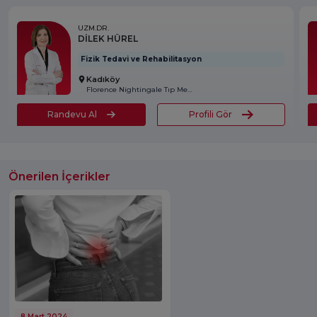
UZM.DR.
DİLEK HÜREL
Fizik Tedavi ve Rehabilitasyon
Kadıköy
Florence Nightingale Tıp Merkezi
Randevu Al
Profili Gör
Önerilen İçerikler
8 Mart 2024