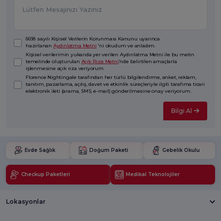
6698 sayılı Kişisel Verilerin Korunması Kanunu uyarınca
hazırlanan
Aydınlatma Metni
'ni okudum ve anladım.
Kişisel verilerimin yukarıda yer verilen Aydınlatma Metni ile bu metin
temelinde oluşturulan
Açık Rıza Metni
’nde belirtilen amaçlarla
işlenmesine açık rıza veriyorum.
Florence Nightingale tarafından her türlü bilgilendirme, anket, reklam,
tanıtım, pazarlama, açılış, davet ve etkinlik süreçleriyle ilgili tarafıma ticari
elektronik ileti (arama, SMS, e-mail) gönderilmesine onay veriyorum.
Bilgi Al
Evde Sağlık
Doğum Paketi
Gebelik Okulu
Checkup Paketleri
Medikal Teknolojiler
Lokasyonlar