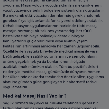
dokuların eski sağlığına kavuşturulması amacıyla
uygulanır. Masaj yoluyla vücuda aktarılan mekanik enerji,
vücut yüzeyinde belirli bölgelere sistemli olarak uygulanır.
Bu mekanik etki, vücudun derinlerinde gerek anatomik
gerekse fizyolojik anlamda fonksiyonel etkiler yaratabilir.
Rehabilitasyon uygulamalarının haricinde tıbbi masaj,
masajın herhangi bir sakınca yaratmadığı her türlü
hastalıkta tıbbi veya psikolojik destek, bireysel
kabiliyetlerin güçlendirilmesi veya kişinin yaşam
kalitesinin artırılması amacıyla her zaman uygulanabilir.
Özellikle ileri yaştaki bireylerde medikal masaj ile yaşa
bağlı gelişebilen sağlık sorunlarının ve semptomların
önüne geçebilmek ya da bunları önemli ölçüde
azaltılabilmek mümkün olabilir. Tüm bu pozitif etkileri
nedeniyle medikal masaj, günümüzde dünyanın hemen
her ülkesinde doktorlar tarafından önerilebilen, uygulama
alanı ise günden güne genişleyen bir alternatif tedavi
uygulamasıdır.
Medikal Masaj Nasıl Yapılır ?
Sağlık hizmeti sağlayıcı kuruluşlar tarafından genel bir
tedavi planının parçası olarak gerçekleştirilen medikal