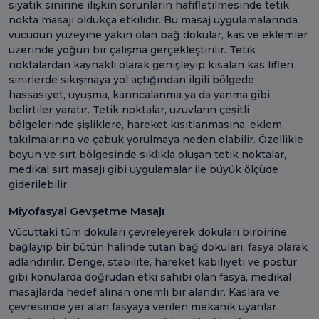
siyatik sinirine ilişkin sorunların hafifletilmesinde tetik
nokta masajı oldukça etkilidir. Bu masaj uygulamalarında
vücudun yüzeyine yakın olan bağ dokular, kas ve eklemler
üzerinde yoğun bir çalışma gerçekleştirilir. Tetik
noktalardan kaynaklı olarak genişleyip kısalan kas lifleri
sinirlerde sıkışmaya yol açtığından ilgili bölgede
hassasiyet, uyuşma, karıncalanma ya da yanma gibi
belirtiler yaratır. Tetik noktalar, uzuvların çeşitli
bölgelerinde şişliklere, hareket kısıtlanmasına, eklem
takılmalarına ve çabuk yorulmaya neden olabilir. Özellikle
boyun ve sırt bölgesinde sıklıkla oluşan tetik noktalar,
medikal sırt masajı gibi uygulamalar ile büyük ölçüde
giderilebilir.
Miyofasyal Gevşetme Masajı
Vücuttaki tüm dokuları çevreleyerek dokuları birbirine
bağlayıp bir bütün halinde tutan bağ dokuları, fasya olarak
adlandırılır. Denge, stabilite, hareket kabiliyeti ve postür
gibi konularda doğrudan etki sahibi olan fasya, medikal
masajlarda hedef alınan önemli bir alandır. Kaslara ve
çevresinde yer alan fasyaya verilen mekanik uyarılar