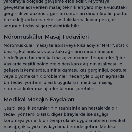
yardımıyla bölgede gevşeme elde edilir. Miyofasyal
gevşetme adı verilen masaj teknikleri yardımıyla vücuttaki
gerginlik ve düzensiz gerilim sorunları dindirilebilir; postür
bozukluğundan hareket kısıtlılıklarına kadar pek çok
sorunun tedavisi gerçekleştirilebilir.
Nöromusküler Masaj Tedavileri
Nöromusküler masaj terapisi veya kısa adıyla “NMT”, statik
basınç kullanılarak vücuttaki ağrıların dindirilmesini
hedefleyen bir medikal masaj ve manuel terapi tekniğidir.
Kaslarda çeşitli bölgelere giden kan akışının azalması ile
gelişen iskemilerde, sinir sıkışması, kas gerginliği, postural
veya biyomekanik problemler nedeniyle oluşan ağrılarda
bir tedavi yöntemi olarak uygulanan medikal masaj,
nöromusküler masaj tekniklerini içerebilir.
Medikal Masajın Faydaları
Çeşitli sağlık sorunlarının teşhisini alan hastalarda bir
tedavi yöntemi olarak, diğer bireylerde ise sağlığı
korumaya yönelik bir terapi olarak uygulanabilen medikal
masaj, çok sayıda faydayı beraberinde getirir. Medikal