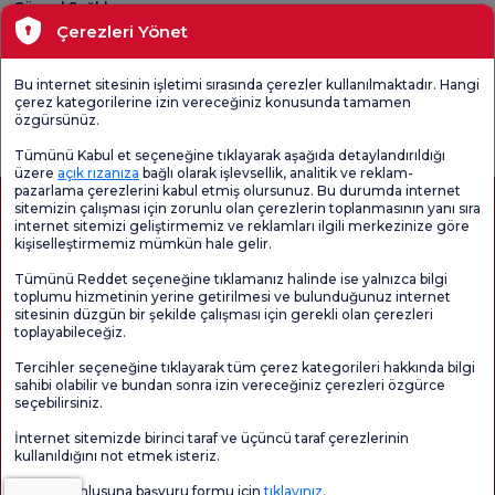
Güncel Sağlık
Çerezleri Yönet
Tıbbi Birimler
Bu internet sitesinin işletimi sırasında çerezler kullanılmaktadır. Hangi
çerez kategorilerine izin vereceğiniz konusunda tamamen
Genel
Memnuniyet
Promo
özgürsünüz.
Memnuniyet
Anketi'ni kontrol
Memnuniyet
Anketi
edin
Anketi
Tümünü Kabul et seçeneğine tıklayarak aşağıda detaylandırıldığı
üzere
açık rızanıza
bağlı olarak işlevsellik, analitik ve reklam-
pazarlama çerezlerini kabul etmiş olursunuz. Bu durumda internet
sitemizin çalışması için zorunlu olan çerezlerin toplanmasının yanı sıra
internet sitemizi geliştirmemiz ve reklamları ilgili merkezinize göre
kişiselleştirmemiz mümkün hale gelir.
Tümünü Reddet seçeneğine tıklamanız halinde ise yalnızca bilgi
toplumu hizmetinin yerine getirilmesi ve bulunduğunuz internet
sitesinin düzgün bir şekilde çalışması için gerekli olan çerezleri
toplayabileceğiz.
Sağlık Turizmi Yetkilendirmesi
Kvkk
Hasta Haklari
Tercihler seçeneğine tıklayarak tüm çerez kategorileri hakkında bilgi
Sayfa içeriği sadece bilgilendirme amaçlıdır. Tanı ve tedavi için mutlaka
sahibi olabilir ve bundan sonra izin vereceğiniz çerezleri özgürce
doktorunuza başvurunuz.
seçebilirsiniz.
@2026 Grup Florence Nightingale Hastaneleri
İnternet sitemizde birinci taraf ve üçüncü taraf çerezlerinin
kullanıldığını not etmek isteriz.
Editör: Uğurcan Durmuş - 0 549 455 55 46. - Güncelleme Tarihi: 06.08.2026
Veri sorumlusuna başvuru formu için
tıklayınız.