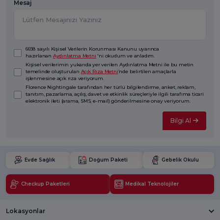
Mesaj
6698 sayılı Kişisel Verilerin Korunması Kanunu uyarınca
hazırlanan
Aydınlatma Metni
'ni okudum ve anladım.
Kişisel verilerimin yukarıda yer verilen Aydınlatma Metni ile bu metin
temelinde oluşturulan
Açık Rıza Metni
’nde belirtilen amaçlarla
işlenmesine açık rıza veriyorum.
Florence Nightingale tarafından her türlü bilgilendirme, anket, reklam,
tanıtım, pazarlama, açılış, davet ve etkinlik süreçleriyle ilgili tarafıma ticari
elektronik ileti (arama, SMS, e-mail) gönderilmesine onay veriyorum.
Bilgi Al
Evde Sağlık
Doğum Paketi
Gebelik Okulu
Checkup Paketleri
Medikal Teknolojiler
Lokasyonlar