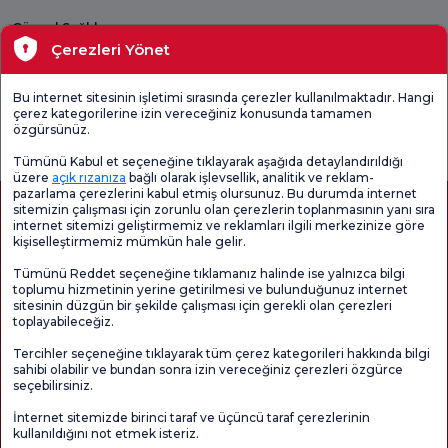
Güncel Sağlık
Çerezleri Yönet
Tıbbi Birimler
Bu internet sitesinin işletimi sırasında çerezler kullanılmaktadır. Hangi
çerez kategorilerine izin vereceğiniz konusunda tamamen
Genel
Memnuniyet
Promo
özgürsünüz.
Memnuniyet
Anketi'ni kontrol
Memnuniyet
Anketi
edin
Anketi
Tümünü Kabul et seçeneğine tıklayarak aşağıda detaylandırıldığı
üzere
açık rızanıza
bağlı olarak işlevsellik, analitik ve reklam-
pazarlama çerezlerini kabul etmiş olursunuz. Bu durumda internet
sitemizin çalışması için zorunlu olan çerezlerin toplanmasının yanı sıra
internet sitemizi geliştirmemiz ve reklamları ilgili merkezinize göre
kişiselleştirmemiz mümkün hale gelir.
Tümünü Reddet seçeneğine tıklamanız halinde ise yalnızca bilgi
toplumu hizmetinin yerine getirilmesi ve bulunduğunuz internet
sitesinin düzgün bir şekilde çalışması için gerekli olan çerezleri
toplayabileceğiz.
Sağlık Turizmi Yetkilendirmesi
Kvkk
Hasta Haklari
Tercihler seçeneğine tıklayarak tüm çerez kategorileri hakkında bilgi
Sayfa içeriği sadece bilgilendirme amaçlıdır. Tanı ve tedavi için mutlaka
sahibi olabilir ve bundan sonra izin vereceğiniz çerezleri özgürce
doktorunuza başvurunuz.
seçebilirsiniz.
@2026 Grup Florence Nightingale Hastaneleri
İnternet sitemizde birinci taraf ve üçüncü taraf çerezlerinin
kullanıldığını not etmek isteriz.