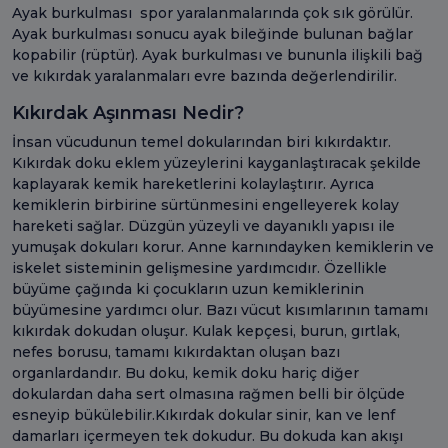
Ayak burkulması spor yaralanmalarında çok sık görülür.
Ayak burkulması sonucu ayak bileğinde bulunan bağlar
kopabilir (rüptür). Ayak burkulması ve bununla ilişkili bağ
ve kıkırdak yaralanmaları evre bazında değerlendirilir.
Kıkırdak Aşınması Nedir?
İnsan vücudunun temel dokularından biri kıkırdaktır.
Kıkırdak doku eklem yüzeylerini kayganlaştıracak şekilde
kaplayarak kemik hareketlerini kolaylaştırır. Ayrıca
kemiklerin birbirine sürtünmesini engelleyerek kolay
hareketi sağlar. Düzgün yüzeyli ve dayanıklı yapısı ile
yumuşak dokuları korur. Anne karnındayken kemiklerin ve
iskelet sisteminin gelişmesine yardımcıdır. Özellikle
büyüme çağında ki çocukların uzun kemiklerinin
büyümesine yardımcı olur. Bazı vücut kısımlarının tamamı
kıkırdak dokudan oluşur. Kulak kepçesi, burun, gırtlak,
nefes borusu, tamamı kıkırdaktan oluşan bazı
organlardandır. Bu doku, kemik doku hariç diğer
dokulardan daha sert olmasına rağmen belli bir ölçüde
esneyip bükülebilir.Kıkırdak dokular sinir, kan ve lenf
damarları içermeyen tek dokudur. Bu dokuda kan akışı