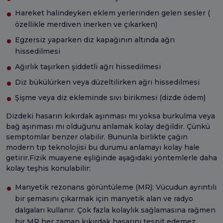
Hareket halindeyken eklem yerlerinden gelen sesler (
özellikle merdiven inerken ve çıkarken)
Egzersiz yaparken diz kapağının altında ağrı
hissedilmesi
Ağırlık taşırken şiddetli ağrı hissedilmesi
Diz bükülürken veya düzeltilirken ağrı hissedilmesi
Şişme veya diz ekleminde sıvı birikmesi (dizde ödem)
Dizdeki hasarın kıkırdak aşınması mı yoksa burkulma veya
bağ aşınması mı olduğunu anlamak kolay değildir. Çünkü
semptomlar benzer olabilir. Bununla birlikte çağın
modern tıp teknolojisi bu durumu anlamayı kolay hale
getirir.Fizik muayene eşliğinde aşağıdaki yöntemlerle daha
kolay teşhis konulabilir:
Manyetik rezonans görüntüleme (MR): Vücudun ayrıntılı
bir şemasını çıkarmak için manyetik alan ve radyo
dalgaları kullanır. Çok fazla kolaylık sağlamasına rağmen
bir MR her zaman kıkırdak hasarını tespit edemez