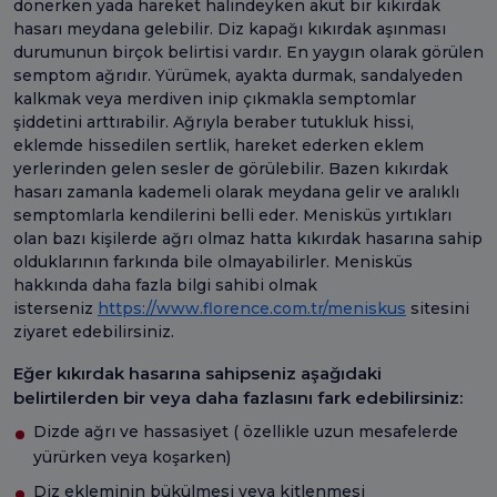
dönerken yada hareket halindeyken akut bir kıkırdak
hasarı meydana gelebilir. Diz kapağı kıkırdak aşınması
durumunun birçok belirtisi vardır. En yaygın olarak görülen
semptom ağrıdır. Yürümek, ayakta durmak, sandalyeden
kalkmak veya merdiven inip çıkmakla semptomlar
şiddetini arttırabilir. Ağrıyla beraber tutukluk hissi,
eklemde hissedilen sertlik, hareket ederken eklem
yerlerinden gelen sesler de görülebilir. Bazen kıkırdak
hasarı zamanla kademeli olarak meydana gelir ve aralıklı
semptomlarla kendilerini belli eder. Menisküs yırtıkları
olan bazı kişilerde ağrı olmaz hatta kıkırdak hasarına sahip
olduklarının farkında bile olmayabilirler. Menisküs
hakkında daha fazla bilgi sahibi olmak
isterseniz
https://www.florence.com.tr/meniskus
sitesini
ziyaret edebilirsiniz.
Eğer kıkırdak hasarına sahipseniz aşağıdaki
belirtilerden bir veya daha fazlasını fark edebilirsiniz:
Dizde ağrı ve hassasiyet ( özellikle uzun mesafelerde
yürürken veya koşarken)
Diz ekleminin bükülmesi veya kitlenmesi