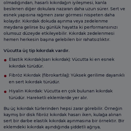
olmadığından, hasarlı kıkırdağın iyileşmesi, kanla
beslenen diğer dokulara nazaran daha uzun sürer. Sert ve
esnek yapısına rağmen zarar görmesi nispeten daha
kolaydır. Kıkırdak dokuda aşınma veya zedelenme
meydana gelirse bu günlük hayatta ki performansınızı
olumsuz düzeyde etkileyebilir. Kıkırdak zedelenmesi
hemen herkesin başına gelebilen bir rahatsızlıktır.
Vücutta üç tip kıkırdak vardır.
Elastik Kıkırdak(sarı kıkırdak): Vücutta ki en esnek
kıkırdak türüdür.
Fibröz Kıkırdak (fibrokartilaj): Yüksek gerilime dayanıklı
en sert kıkırdak türüdür.
Hiyalin Kıkırdak: Vücutta en çok bulunan kıkırdak
türüdür. Hareketli eklemlerde yer alır.
Bu üç kıkırdak türlerinden hepsi zarar görebilir. Örneğin
kaymış bir disk fibröz kıkırdak hasarı iken, kulağa alınan
sert bir darbe elastik kıkırdak aşınmasına bir örnektir. Bir
eklemdeki kıkırdak aşındığında şiddetli ağrıya,