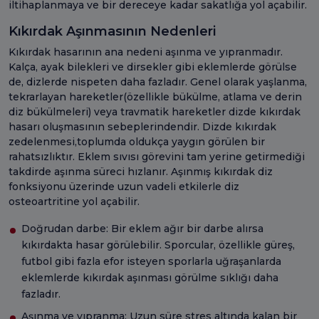
iltihaplanmaya ve bir dereceye kadar sakatlığa yol açabilir.
Kıkırdak Aşınmasının Nedenleri
Kıkırdak hasarının ana nedeni aşınma ve yıpranmadır.
Kalça, ayak bilekleri ve dirsekler gibi eklemlerde görülse
de, dizlerde nispeten daha fazladır. Genel olarak yaşlanma,
tekrarlayan hareketler(özellikle bükülme, atlama ve derin
diz bükülmeleri) veya travmatik hareketler dizde kıkırdak
hasarı oluşmasının sebeplerindendir. Dizde kıkırdak
zedelenmesi,toplumda oldukça yaygın görülen bir
rahatsızlıktır. Eklem sıvısı görevini tam yerine getirmediği
takdirde aşınma süreci hızlanır. Aşınmış kıkırdak diz
fonksiyonu üzerinde uzun vadeli etkilerle diz
osteoartritine yol açabilir.
Doğrudan darbe: Bir eklem ağır bir darbe alırsa
kıkırdakta hasar görülebilir. Sporcular, özellikle güreş,
futbol gibi fazla efor isteyen sporlarla uğraşanlarda
eklemlerde kıkırdak aşınması görülme sıklığı daha
fazladır.
Aşınma ve yıpranma: Uzun süre stres altında kalan bir