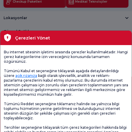
Checkup Paketleri
Medikal Teknolojiler
Lokasyonlar
Güncel Sağlık
Çerezleri Yönet
Tıbbi Birimler
Bu internet sitesinin işletimi sırasında çerezler kullanılmaktadır. Hangi
çerez kategorilerine izin vereceğiniz konusunda tamamen
Genel
Memnuniyet
Promo
özgürsünüz.
Memnuniyet
Anketi'ni kontrol
Memnuniyet
Anketi
edin
Anketi
Tümünü Kabul et seçeneğine tıklayarak aşağıda detaylandırıldığı
üzere
açık rızanıza
bağlı olarak işlevsellik, analitik ve reklam-
pazarlama çerezlerini kabul etmiş olursunuz. Bu durumda internet
sitemizin çalışması için zorunlu olan çerezlerin toplanmasının yanı sıra
internet sitemizi geliştirmemiz ve reklamları ilgili merkezinize göre
kişiselleştirmemiz mümkün hale gelir.
Tümünü Reddet seçeneğine tıklamanız halinde ise yalnızca bilgi
toplumu hizmetinin yerine getirilmesi ve bulunduğunuz internet
sitesinin düzgün bir şekilde çalışması için gerekli olan çerezleri
toplayabileceğiz.
Sağlık Turizmi Yetkilendirmesi
Kvkk
Hasta Haklari
Tercihler seçeneğine tıklayarak tüm çerez kategorileri hakkında bilgi
Sayfa içeriği sadece bilgilendirme amaçlıdır. Tanı ve tedavi için mutlaka