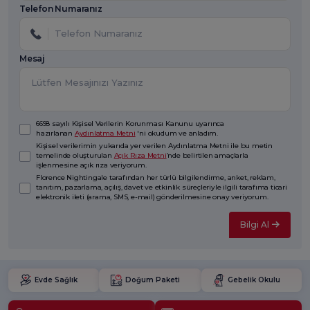
Telefon Numaranız
Mesaj
6698 sayılı Kişisel Verilerin Korunması Kanunu uyarınca
hazırlanan
Aydınlatma Metni
'ni okudum ve anladım.
Kişisel verilerimin yukarıda yer verilen Aydınlatma Metni ile bu metin
temelinde oluşturulan
Açık Rıza Metni
’nde belirtilen amaçlarla
işlenmesine açık rıza veriyorum.
Florence Nightingale tarafından her türlü bilgilendirme, anket, reklam,
tanıtım, pazarlama, açılış, davet ve etkinlik süreçleriyle ilgili tarafıma ticari
elektronik ileti (arama, SMS, e-mail) gönderilmesine onay veriyorum.
Bilgi Al
Evde Sağlık
Doğum Paketi
Gebelik Okulu