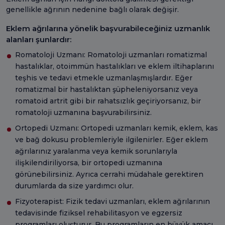
genellikle ağrının nedenine bağlı olarak değişir.
Eklem ağrılarına yönelik başvurabileceğiniz uzmanlık
alanları şunlardır:
Romatoloji Uzmanı: Romatoloji uzmanları romatizmal
hastalıklar, otoimmün hastalıkları ve eklem iltihaplarını
teşhis ve tedavi etmekle uzmanlaşmışlardır. Eğer
romatizmal bir hastalıktan şüpheleniyorsanız veya
romatoid artrit gibi bir rahatsızlık geçiriyorsanız, bir
romatoloji uzmanına başvurabilirsiniz.
Ortopedi Uzmanı: Ortopedi uzmanları kemik, eklem, kas
ve bağ dokusu problemleriyle ilgilenirler. Eğer eklem
ağrılarınız yaralanma veya kemik sorunlarıyla
ilişkilendiriliyorsa, bir ortopedi uzmanına
görünebilirsiniz. Ayrıca cerrahi müdahale gerektiren
durumlarda da size yardımcı olur.
Fizyoterapist: Fizik tedavi uzmanları, eklem ağrılarının
tedavisinde fiziksel rehabilitasyon ve egzersiz
programları oluşturur. Bu programların en büyük amacı