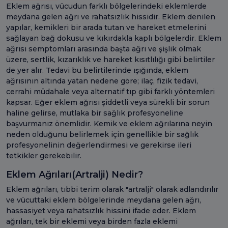
Eklem ağrısı, vücudun farklı bölgelerindeki eklemlerde
meydana gelen ağrı ve rahatsızlık hissidir. Eklem denilen
yapılar, kemikleri bir arada tutan ve hareket etmelerini
sağlayan bağ dokusu ve kıkırdakla kaplı bölgelerdir. Eklem
ağrısı semptomları arasında başta ağrı ve şişlik olmak
üzere, sertlik, kızarıklık ve hareket kısıtlılığı gibi belirtiler
de yer alır. Tedavi bu belirtilerinde ışığında, eklem
ağrısının altında yatan nedene göre; ilaç, fizik tedavi,
cerrahi müdahale veya alternatif tıp gibi farklı yöntemleri
kapsar. Eğer eklem ağrısı şiddetli veya sürekli bir sorun
haline gelirse, mutlaka bir sağlık profesyoneline
başvurmanız önemlidir. Kemik ve eklem ağrılarına neyin
neden olduğunu belirlemek için genellikle bir sağlık
profesyonelinin değerlendirmesi ve gerekirse ileri
tetkikler gerekebilir.
Eklem Ağrıları(Artralji) Nedir?
Eklem ağrıları, tıbbi terim olarak "artralji" olarak adlandırılır
ve vücuttaki eklem bölgelerinde meydana gelen ağrı,
hassasiyet veya rahatsızlık hissini ifade eder. Eklem
ağrıları, tek bir eklemi veya birden fazla eklemi