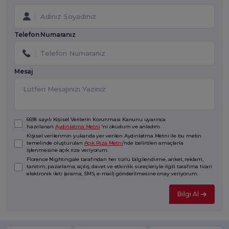
Telefon Numaranız
Mesaj
6698 sayılı Kişisel Verilerin Korunması Kanunu uyarınca
hazırlanan
Aydınlatma Metni
'ni okudum ve anladım.
Kişisel verilerimin yukarıda yer verilen Aydınlatma Metni ile bu metin
temelinde oluşturulan
Açık Rıza Metni
’nde belirtilen amaçlarla
işlenmesine açık rıza veriyorum.
Florence Nightingale tarafından her türlü bilgilendirme, anket, reklam,
tanıtım, pazarlama, açılış, davet ve etkinlik süreçleriyle ilgili tarafıma ticari
elektronik ileti (arama, SMS, e-mail) gönderilmesine onay veriyorum.
Bilgi Al