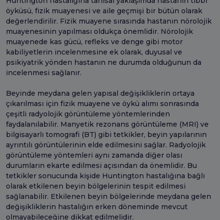
Huntington hastalığına tanısal yaklaşımda hastanın tıbbi
öyküsü, fizik muayenesi ve aile geçmişi bir bütün olarak
değerlendirilir. Fizik muayene sırasında hastanın nörolojik
muayenesinin yapılması oldukça önemlidir. Nörolojik
muayenede kas gücü, refleks ve denge gibi motor
kabiliyetlerin incelenmesine ek olarak, duyusal ve
psikiyatrik yönden hastanın ne durumda olduğunun da
incelenmesi sağlanır.
Beyinde meydana gelen yapısal değişikliklerin ortaya
çıkarılması için fizik muayene ve öykü alımı sonrasında
çeşitli radyolojik görüntüleme yöntemlerinden
faydalanılabilir. Manyetik rezonans görüntüleme (MRI) ve
bilgisayarlı tomografi (BT) gibi tetkikler, beyin yapılarının
ayrıntılı görüntülerinin elde edilmesini sağlar. Radyolojik
görüntüleme yöntemleri aynı zamanda diğer olası
durumların ekarte edilmesi açısından da önemlidir. Bu
tetkikler sonucunda kişide Huntington hastalığına bağlı
olarak etkilenen beyin bölgelerinin tespit edilmesi
sağlanabilir. Etkilenen beyin bölgelerinde meydana gelen
değişikliklerin hastalığın erken döneminde mevcut
olmayabileceğine dikkat edilmelidir.