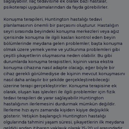
sağlayabilir. İlaç tedavisine ek olarak bazı hastalar,
psikoterapi uygulamalarından da fayda görebilirler.
Konuşma terapileri, Huntington hastalığı tedavi
planlamasının önemli bir parçasını oluşturur. Hastalığın
seyri sırasında beyindeki konuşma merkezleri veya ağız
içerisinde konuşma ile ilgili kasları kontrol eden beyin
bölümlerinde meydana gelen problemler; başta konuşma
olmak üzere yemek yeme ve yutkunma problemleri gibi
çeşitli şikayetlerin oluşmasına neden olabilir. Bu gibi
durumlarda konuşma terapistleri, kişinin varsa ekstra
konuşma cihazına nasıl adapte olacağı, eğer böyle bir
cihaz gerekli görülmediyse de kişinin mevcut konuşmasını
nasıl daha anlaşılır bir şekilde gerçekleştirebileceği
üzerine terapi gerçekleştirirler. Konuşma terapisine ek
olarak, oluşan kas işlevleri ile ilgili problemler için fizik
tedavi terapileri de yarar sağlayabilir.Huntington
hastalığının ilerlemesini durdurmak mümkün değildir.
İlerleme hızı aynı zamanda kişiden kişiye değişiklik
gösterir. Yetişkin başlangıçlı Huntington hastalığı
olgularında tahmini yaşam süresi, şikayetlerin ilk meydana
geldiği andan itibaren yaklaşık olarak 15-20 yıl arasındadır.