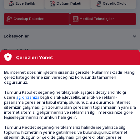
Evde Sağlık
Doğum Paketi
Gebelik Okulu
Checkup Paketleri
Medikal Teknolojiler
Lokasyonlar
Güncel Sağlık
Çerezleri Yönet
Tıbbi Birimler
Bu internet sitesinin işletimi sırasında çerezler kullanılmaktadır. Hangi
çerez kategorilerine izin vereceğiniz konusunda tamamen
Genel
Memnuniyet
Promo
özgürsünüz.
Memnuniyet
Anketi'ni kontrol
Memnuniyet
Anketi
edin
Anketi
Tümünü Kabul et seçeneğine tıklayarak aşağıda detaylandırıldığı
üzere
açık rızanıza
bağlı olarak işlevsellik, analitik ve reklam-
pazarlama çerezlerini kabul etmiş olursunuz. Bu durumda internet
sitemizin çalışması için zorunlu olan çerezlerin toplanmasının yanı sıra
internet sitemizi geliştirmemiz ve reklamları ilgili merkezinize göre
kişiselleştirmemiz mümkün hale gelir.
Tümünü Reddet seçeneğine tıklamanız halinde ise yalnızca bilgi
toplumu hizmetinin yerine getirilmesi ve bulunduğunuz internet
sitesinin düzgün bir şekilde çalışması için gerekli olan çerezleri