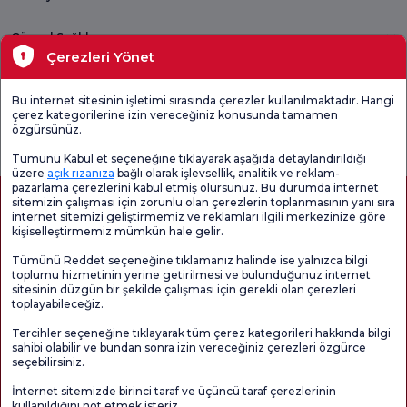
Güncel Sağlık
Çerezleri Yönet
Tıbbi Birimler
Bu internet sitesinin işletimi sırasında çerezler kullanılmaktadır. Hangi
çerez kategorilerine izin vereceğiniz konusunda tamamen
Genel
Memnuniyet
Promo
özgürsünüz.
Memnuniyet
Anketi'ni kontrol
Memnuniyet
Anketi
edin
Anketi
Tümünü Kabul et seçeneğine tıklayarak aşağıda detaylandırıldığı
üzere
açık rızanıza
bağlı olarak işlevsellik, analitik ve reklam-
pazarlama çerezlerini kabul etmiş olursunuz. Bu durumda internet
sitemizin çalışması için zorunlu olan çerezlerin toplanmasının yanı sıra
internet sitemizi geliştirmemiz ve reklamları ilgili merkezinize göre
kişiselleştirmemiz mümkün hale gelir.
Tümünü Reddet seçeneğine tıklamanız halinde ise yalnızca bilgi
toplumu hizmetinin yerine getirilmesi ve bulunduğunuz internet
sitesinin düzgün bir şekilde çalışması için gerekli olan çerezleri
toplayabileceğiz.
Sağlık Turizmi Yetkilendirmesi
Kvkk
Hasta Haklari
Tercihler seçeneğine tıklayarak tüm çerez kategorileri hakkında bilgi
Sayfa içeriği sadece bilgilendirme amaçlıdır. Tanı ve tedavi için mutlaka
sahibi olabilir ve bundan sonra izin vereceğiniz çerezleri özgürce
doktorunuza başvurunuz.
seçebilirsiniz.
@2026 Grup Florence Nightingale Hastaneleri
İnternet sitemizde birinci taraf ve üçüncü taraf çerezlerinin
kullanıldığını not etmek isteriz.