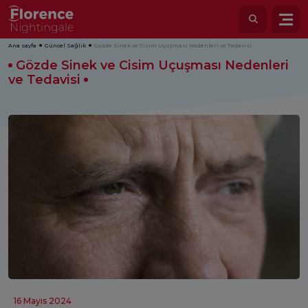
Ana sayfa
Güncel Sağlık
Gözde Sinek ve Cisim Uçuşması Nedenleri ve Tedavisi
Gözde Sinek ve Cisim Uçuşması Nedenleri
ve Tedavisi
16 Mayıs 2024