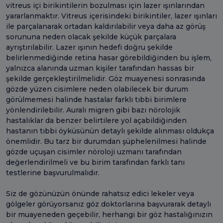
vitreus içi birikintilerin bozulması için lazer ışınlarından
yararlanmaktır. Vitreus içerisindeki birikintiler, lazer ışınları
ile parçalanarak ortadan kaldırılabilir veya daha az görüş
sorununa neden olacak şekilde küçük parçalara
ayrıştırılabilir. Lazer ışının hedefi doğru şekilde
belirlenmediğinde retina hasar görebildiğinden bu işlem,
yalnızca alanında uzman kişiler tarafından hassas bir
şekilde gerçekleştirilmelidir. Göz muayenesi sonrasında
gözde yüzen cisimlere neden olabilecek bir durum
görülmemesi halinde hastalar farklı tıbbi birimlere
yönlendirilebilir. Auralı migren gibi bazı nörolojik
hastalıklar da benzer belirtilere yol açabildiğinden
hastanın tıbbi öyküsünün detaylı şekilde alınması oldukça
önemlidir. Bu tarz bir durumdan şüphelenilmesi halinde
gözde uçuşan cisimler nöroloji uzmanı tarafından
değerlendirilmeli ve bu birim tarafından farklı tanı
testlerine başvurulmalıdır.
Siz de gözünüzün önünde rahatsız edici lekeler veya
gölgeler görüyorsanız göz doktorlarına başvurarak detaylı
bir muayeneden geçebilir, herhangi bir göz hastalığınızın