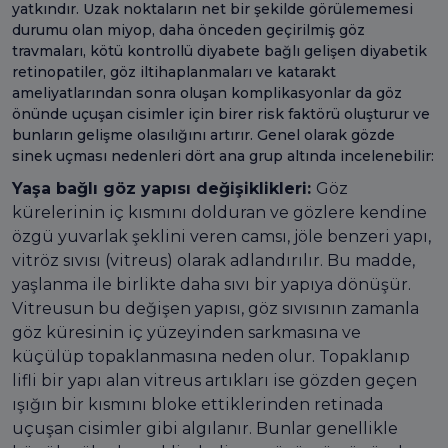
yatkındır. Uzak noktaların net bir şekilde görülememesi
durumu olan miyop, daha önceden geçirilmiş göz
travmaları, kötü kontrollü diyabete bağlı gelişen diyabetik
retinopatiler, göz iltihaplanmaları ve katarakt
ameliyatlarından sonra oluşan komplikasyonlar da göz
önünde uçuşan cisimler için birer risk faktörü oluşturur ve
bunların gelişme olasılığını artırır. Genel olarak gözde
sinek uçması nedenleri dört ana grup altında incelenebilir:
Yaşa bağlı göz yapısı değişiklikleri:
Göz
kürelerinin iç kısmını dolduran ve gözlere kendine
özgü yuvarlak şeklini veren camsı, jöle benzeri yapı,
vitröz sıvısı (vitreus) olarak adlandırılır. Bu madde,
yaşlanma ile birlikte daha sıvı bir yapıya dönüşür.
Vitreusun bu değişen yapısı, göz sıvısının zamanla
göz küresinin iç yüzeyinden sarkmasına ve
küçülüp topaklanmasına neden olur. Topaklanıp
lifli bir yapı alan vitreus artıkları ise gözden geçen
ışığın bir kısmını bloke ettiklerinden retinada
uçuşan cisimler gibi algılanır. Bunlar genellikle