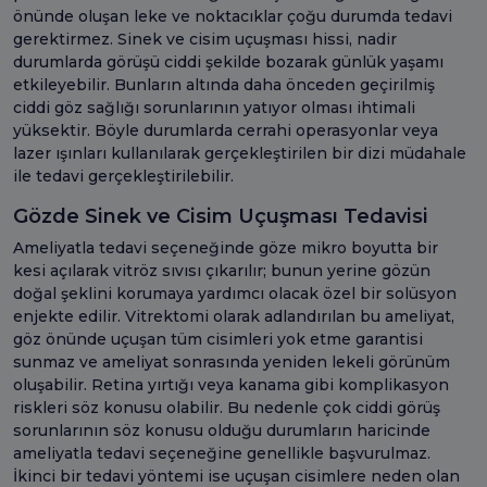
önünde oluşan leke ve noktacıklar çoğu durumda tedavi
gerektirmez. Sinek ve cisim uçuşması hissi, nadir
durumlarda görüşü ciddi şekilde bozarak günlük yaşamı
etkileyebilir. Bunların altında daha önceden geçirilmiş
ciddi göz sağlığı sorunlarının yatıyor olması ihtimali
yüksektir. Böyle durumlarda cerrahi operasyonlar veya
lazer ışınları kullanılarak gerçekleştirilen bir dizi müdahale
ile tedavi gerçekleştirilebilir.
Gözde Sinek ve Cisim Uçuşması Tedavisi
Ameliyatla tedavi seçeneğinde göze mikro boyutta bir
kesi açılarak vitröz sıvısı çıkarılır; bunun yerine gözün
doğal şeklini korumaya yardımcı olacak özel bir solüsyon
enjekte edilir. Vitrektomi olarak adlandırılan bu ameliyat,
göz önünde uçuşan tüm cisimleri yok etme garantisi
sunmaz ve ameliyat sonrasında yeniden lekeli görünüm
oluşabilir. Retina yırtığı veya kanama gibi komplikasyon
riskleri söz konusu olabilir. Bu nedenle çok ciddi görüş
sorunlarının söz konusu olduğu durumların haricinde
ameliyatla tedavi seçeneğine genellikle başvurulmaz.
İkinci bir tedavi yöntemi ise uçuşan cisimlere neden olan