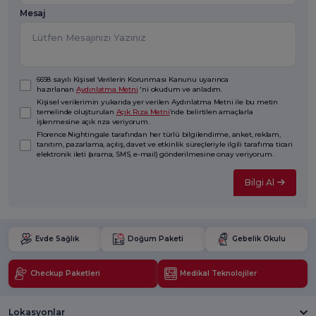
Mesaj
6698 sayılı Kişisel Verilerin Korunması Kanunu uyarınca
hazırlanan
Aydınlatma Metni
'ni okudum ve anladım.
Kişisel verilerimin yukarıda yer verilen Aydınlatma Metni ile bu metin
temelinde oluşturulan
Açık Rıza Metni
’nde belirtilen amaçlarla
işlenmesine açık rıza veriyorum.
Florence Nightingale tarafından her türlü bilgilendirme, anket, reklam,
tanıtım, pazarlama, açılış, davet ve etkinlik süreçleriyle ilgili tarafıma ticari
elektronik ileti (arama, SMS, e-mail) gönderilmesine onay veriyorum.
Bilgi Al
Evde Sağlık
Doğum Paketi
Gebelik Okulu
Checkup Paketleri
Medikal Teknolojiler
Lokasyonlar