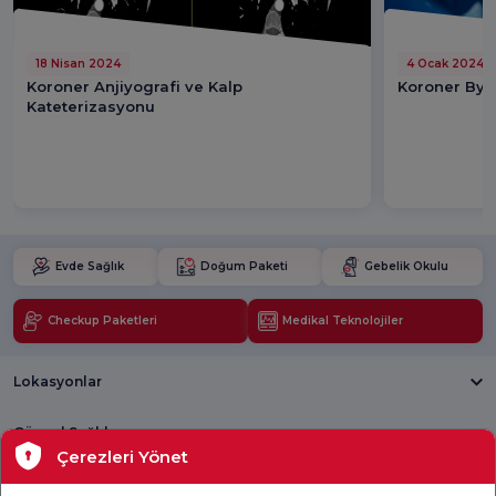
18 Nisan 2024
4 Ocak 2024
Koroner Anjiyografi ve Kalp
Koroner By-
Kateterizasyonu
Evde Sağlık
Doğum Paketi
Gebelik Okulu
Checkup Paketleri
Medikal Teknolojiler
Lokasyonlar
Güncel Sağlık
Çerezleri Yönet
Tıbbi Birimler