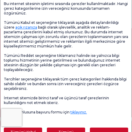
Bu internet sitesinin işletimi sırasında çerezler kullanılmaktadır. Hangi
çerez kategorilerine izin vereceğiniz konusunda tamamen
Genel
Memnuniyet
Promo
özgürsünüz.
Memnuniyet
Anketi'ni kontrol
Memnuniyet
Anketi
edin
Anketi
Tümünü Kabul et seçeneğine tıklayarak aşağıda detaylandırıldığı
üzere
açık rızanıza
bağlı olarak işlevsellik, analitik ve reklam-
pazarlama çerezlerini kabul etmiş olursunuz. Bu durumda internet
sitemizin çalışması için zorunlu olan çerezlerin toplanmasının yanı sıra
internet sitemizi geliştirmemiz ve reklamları ilgili merkezinize göre
kişiselleştirmemiz mümkün hale gelir.
Tümünü Reddet seçeneğine tıklamanız halinde ise yalnızca bilgi
toplumu hizmetinin yerine getirilmesi ve bulunduğunuz internet
sitesinin düzgün bir şekilde çalışması için gerekli olan çerezleri
toplayabileceğiz.
Sağlık Turizmi Yetkilendirmesi
Kvkk
Hasta Haklari
Tercihler seçeneğine tıklayarak tüm çerez kategorileri hakkında bilgi
Sayfa içeriği sadece bilgilendirme amaçlıdır. Tanı ve tedavi için mutlaka
sahibi olabilir ve bundan sonra izin vereceğiniz çerezleri özgürce
doktorunuza başvurunuz.
seçebilirsiniz.
@2026 Grup Florence Nightingale Hastaneleri
İnternet sitemizde birinci taraf ve üçüncü taraf çerezlerinin
kullanıldığını not etmek isteriz.
Editör: Uğurcan Durmuş - 0 549 455 55 46. - Güncelleme Tarihi: 09.08.2026
Veri sorumlusuna başvuru formu için
tıklayınız.
İçindekiler