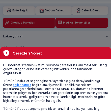
Evde Sağlık
Doğum Paketi
Gebelik Okulu
Checkup Paketleri
Medikal Teknolojiler
Lokasyonlar
Güncel Sağlık
Çerezleri Yönet
Tıbbi Birimler
Bu internet sitesinin işletimi sırasında çerezler kullanılmaktadır. Hangi
çerez kategorilerine izin vereceğiniz konusunda tamamen
Genel
Memnuniyet
Promo
özgürsünüz.
Memnuniyet
Anketi'ni kontrol
Memnuniyet
Anketi
edin
Anketi
Tümünü Kabul et seçeneğine tıklayarak aşağıda detaylandırıldığı
üzere
açık rızanıza
bağlı olarak işlevsellik, analitik ve reklam-
pazarlama çerezlerini kabul etmiş olursunuz. Bu durumda internet
sitemizin çalışması için zorunlu olan çerezlerin toplanmasının yanı sıra
internet sitemizi geliştirmemiz ve reklamları ilgili merkezinize göre
kişiselleştirmemiz mümkün hale gelir.
Tümünü Reddet seçeneğine tıklamanız halinde ise yalnızca bilgi