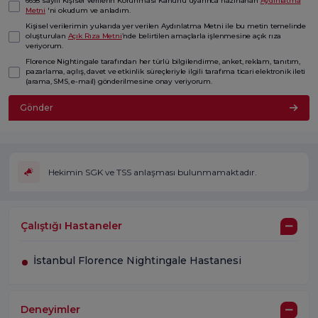
6698 sayılı Kişisel Verilerin Korunması Kanunu uyarınca hazırlanan
Aydınlatma
Metni
'ni okudum ve anladım.
Kişisel verilerimin yukarıda yer verilen Aydınlatma Metni ile bu metin temelinde
oluşturulan
Açık Rıza Metni
’nde belirtilen amaçlarla işlenmesine açık rıza
veriyorum.
Florence Nightingale tarafından her türlü bilgilendirme, anket, reklam, tanıtım,
pazarlama, açılış, davet ve etkinlik süreçleriyle ilgili tarafıma ticari elektronik ileti
(arama, SMS, e-mail) gönderilmesine onay veriyorum.
Gönder
Hekimin SGK ve TSS anlaşması bulunmamaktadır.
Çalıştığı Hastaneler
İstanbul Florence Nightingale Hastanesi
Deneyimler