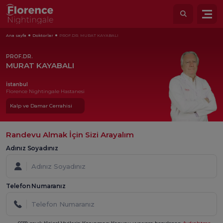
Ana sayfa
Doktorlar
PROF.DR. MURAT KAYABALI
PROF.DR.
MURAT KAYABALI
İstanbul
Florence Nightingale Hastanesi
Kalp ve Damar Cerrahisi
Randevu Almak İçin Sizi Arayalım
Adınız Soyadınız
Telefon Numaranız