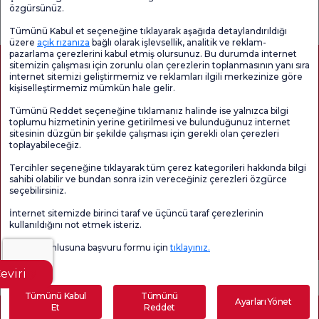
Genel
Memnuniyet
Promo
özgürsünüz.
Memnuniyet
Anketi'ni kontrol
Memnuniyet
Anketi
edin
Anketi
Tümünü Kabul et seçeneğine tıklayarak aşağıda detaylandırıldığı
üzere
açık rızanıza
bağlı olarak işlevsellik, analitik ve reklam-
pazarlama çerezlerini kabul etmiş olursunuz. Bu durumda internet
sitemizin çalışması için zorunlu olan çerezlerin toplanmasının yanı sıra
internet sitemizi geliştirmemiz ve reklamları ilgili merkezinize göre
kişiselleştirmemiz mümkün hale gelir.
Tümünü Reddet seçeneğine tıklamanız halinde ise yalnızca bilgi
toplumu hizmetinin yerine getirilmesi ve bulunduğunuz internet
sitesinin düzgün bir şekilde çalışması için gerekli olan çerezleri
toplayabileceğiz.
Sağlık Turizmi Yetkilendirmesi
Kvkk
Hasta Haklari
Tercihler seçeneğine tıklayarak tüm çerez kategorileri hakkında bilgi
Sayfa içeriği sadece bilgilendirme amaçlıdır. Tanı ve tedavi için mutlaka
sahibi olabilir ve bundan sonra izin vereceğiniz çerezleri özgürce
doktorunuza başvurunuz.
seçebilirsiniz.
@2026 Grup Florence Nightingale Hastaneleri
İnternet sitemizde birinci taraf ve üçüncü taraf çerezlerinin
kullanıldığını not etmek isteriz.
Editör: Uğurcan Durmuş - 0 549 455 55 46. - Güncelleme Tarihi: 06.08.2026
Veri sorumlusuna başvuru formu için
tıklayınız.
eviri
Tümünü Kabul
Tümünü
Ayarları Yönet
Et
Reddet
Randevu Alın
E-Sonuç
Sizi Arayalım