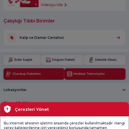
Videoyu İzle
Çalıştığı Tıbbi Birimler
Kalp ve Damar Cerrahisi
Evde Sağlık
Doğum Paketi
Gebelik Okulu
Checkup Paketleri
Medikal Teknolojiler
Lokasyonlar
Güncel Sağlık
Çerezleri Yönet
Tıbbi Birimler
Bu internet sitesinin işletimi sırasında çerezler kullanılmaktadır. Hangi
çerez kategorilerine izin vereceğiniz konusunda tamamen