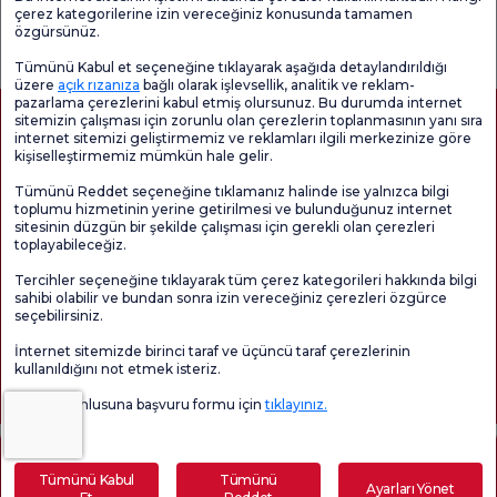
çerez kategorilerine izin vereceğiniz konusunda tamamen
Genel
Memnuniyet
Promo
özgürsünüz.
Memnuniyet
Anketi'ni kontrol
Memnuniyet
Anketi
edin
Anketi
Tümünü Kabul et seçeneğine tıklayarak aşağıda detaylandırıldığı
üzere
açık rızanıza
bağlı olarak işlevsellik, analitik ve reklam-
pazarlama çerezlerini kabul etmiş olursunuz. Bu durumda internet
sitemizin çalışması için zorunlu olan çerezlerin toplanmasının yanı sıra
internet sitemizi geliştirmemiz ve reklamları ilgili merkezinize göre
kişiselleştirmemiz mümkün hale gelir.
Tümünü Reddet seçeneğine tıklamanız halinde ise yalnızca bilgi
toplumu hizmetinin yerine getirilmesi ve bulunduğunuz internet
sitesinin düzgün bir şekilde çalışması için gerekli olan çerezleri
toplayabileceğiz.
Sağlık Turizmi Yetkilendirmesi
Kvkk
Hasta Haklari
Tercihler seçeneğine tıklayarak tüm çerez kategorileri hakkında bilgi
Sayfa içeriği sadece bilgilendirme amaçlıdır. Tanı ve tedavi için mutlaka
sahibi olabilir ve bundan sonra izin vereceğiniz çerezleri özgürce
doktorunuza başvurunuz.
seçebilirsiniz.
@2026 Grup Florence Nightingale Hastaneleri
İnternet sitemizde birinci taraf ve üçüncü taraf çerezlerinin
kullanıldığını not etmek isteriz.
Editör: Uğurcan Durmuş - 0 549 455 55 46. - Güncelleme Tarihi: 09.08.2026
Veri sorumlusuna başvuru formu için
tıklayınız.
İçindekiler
Tümünü Kabul
Tümünü
Ayarları Yönet