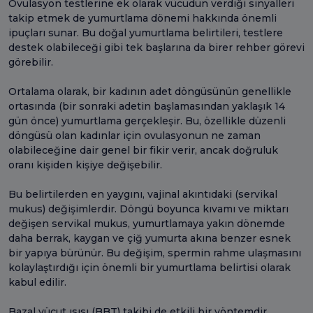
Ovulasyon testlerine ek olarak vücudun verdiği sinyalleri
takip etmek de yumurtlama dönemi hakkında önemli
ipuçları sunar. Bu doğal yumurtlama belirtileri, testlere
destek olabileceği gibi tek başlarına da birer rehber görevi
görebilir.
Ortalama olarak, bir kadının adet döngüsünün genellikle
ortasında (bir sonraki adetin başlamasından yaklaşık 14
gün önce) yumurtlama gerçekleşir. Bu, özellikle düzenli
döngüsü olan kadınlar için ovulasyonun ne zaman
olabileceğine dair genel bir fikir verir, ancak doğruluk
oranı kişiden kişiye değişebilir.
Bu belirtilerden en yaygını, vajinal akıntıdaki (servikal
mukus) değişimlerdir. Döngü boyunca kıvamı ve miktarı
değişen servikal mukus, yumurtlamaya yakın dönemde
daha berrak, kaygan ve çiğ yumurta akına benzer esnek
bir yapıya bürünür. Bu değişim, spermin rahme ulaşmasını
kolaylaştırdığı için önemli bir yumurtlama belirtisi olarak
kabul edilir.
Bazal vücut ısısı (BBT) takibi de etkili bir yöntemdir.