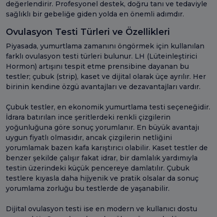
değerlendirir. Profesyonel destek, doğru tanı ve tedaviyle
sağlıklı bir gebeliğe giden yolda en önemli adımdır.
Ovulasyon Testi Türleri ve Özellikleri
Piyasada, yumurtlama zamanını öngörmek için kullanılan
farklı ovulasyon testi türleri bulunur. LH (Lüteinleştirici
Hormon) artışını tespit etme prensibine dayanan bu
testler; çubuk (strip), kaset ve dijital olarak üçe ayrılır. Her
birinin kendine özgü avantajları ve dezavantajları vardır.
Çubuk testler, en ekonomik yumurtlama testi seçeneğidir.
İdrara batırılan ince şeritlerdeki renkli çizgilerin
yoğunluğuna göre sonuç yorumlanır. En büyük avantajı
uygun fiyatlı olmasıdır, ancak çizgilerin netliğini
yorumlamak bazen kafa karıştırıcı olabilir. Kaset testler de
benzer şekilde çalışır fakat idrar, bir damlalık yardımıyla
testin üzerindeki küçük pencereye damlatılır. Çubuk
testlere kıyasla daha hijyenik ve pratik olsalar da sonuç
yorumlama zorluğu bu testlerde de yaşanabilir.
Dijital ovulasyon testi ise en modern ve kullanıcı dostu