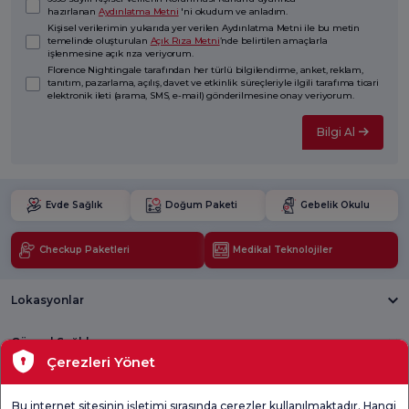
hazırlanan
Aydınlatma Metni
'ni okudum ve anladım.
Kişisel verilerimin yukarıda yer verilen Aydınlatma Metni ile bu metin
temelinde oluşturulan
Açık Rıza Metni
’nde belirtilen amaçlarla
işlenmesine açık rıza veriyorum.
Florence Nightingale tarafından her türlü bilgilendirme, anket, reklam,
tanıtım, pazarlama, açılış, davet ve etkinlik süreçleriyle ilgili tarafıma ticari
elektronik ileti (arama, SMS, e-mail) gönderilmesine onay veriyorum.
Bilgi Al
Evde Sağlık
Doğum Paketi
Gebelik Okulu
Checkup Paketleri
Medikal Teknolojiler
Lokasyonlar
Güncel Sağlık
Çerezleri Yönet
Tıbbi Birimler
Bu internet sitesinin işletimi sırasında çerezler kullanılmaktadır. Hangi