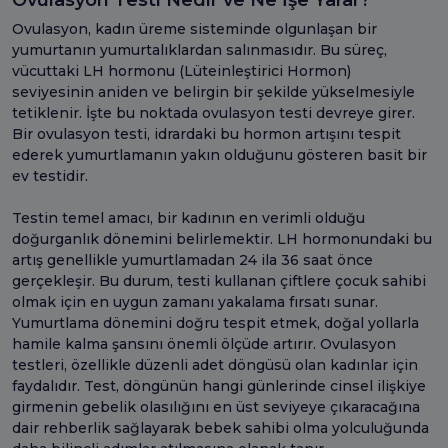
Ovulasyon, kadın üreme sisteminde olgunlaşan bir
yumurtanın yumurtalıklardan salınmasıdır. Bu süreç,
vücuttaki LH hormonu (Lüteinleştirici Hormon)
seviyesinin aniden ve belirgin bir şekilde yükselmesiyle
tetiklenir. İşte bu noktada ovulasyon testi devreye girer.
Bir ovulasyon testi, idrardaki bu hormon artışını tespit
ederek yumurtlamanın yakın olduğunu gösteren basit bir
ev testidir.
Testin temel amacı, bir kadının en verimli olduğu
doğurganlık dönemini belirlemektir. LH hormonundaki bu
artış genellikle yumurtlamadan 24 ila 36 saat önce
gerçekleşir. Bu durum, testi kullanan çiftlere çocuk sahibi
olmak için en uygun zamanı yakalama fırsatı sunar.
Yumurtlama dönemini doğru tespit etmek, doğal yollarla
hamile kalma şansını önemli ölçüde artırır. Ovulasyon
testleri, özellikle düzenli adet döngüsü olan kadınlar için
faydalıdır. Test, döngünün hangi günlerinde cinsel ilişkiye
girmenin gebelik olasılığını en üst seviyeye çıkaracağına
dair rehberlik sağlayarak bebek sahibi olma yolculuğunda