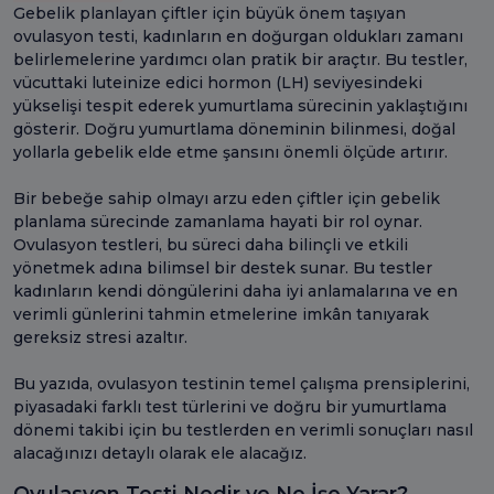
Gebelik planlayan çiftler için büyük önem taşıyan
ovulasyon testi, kadınların en doğurgan oldukları zamanı
belirlemelerine yardımcı olan pratik bir araçtır. Bu testler,
vücuttaki luteinize edici hormon (LH) seviyesindeki
yükselişi tespit ederek yumurtlama sürecinin yaklaştığını
gösterir. Doğru yumurtlama döneminin bilinmesi, doğal
yollarla gebelik elde etme şansını önemli ölçüde artırır.
Bir bebeğe sahip olmayı arzu eden çiftler için gebelik
planlama sürecinde zamanlama hayati bir rol oynar.
Ovulasyon testleri, bu süreci daha bilinçli ve etkili
yönetmek adına bilimsel bir destek sunar. Bu testler
kadınların kendi döngülerini daha iyi anlamalarına ve en
verimli günlerini tahmin etmelerine imkân tanıyarak
gereksiz stresi azaltır.
Bu yazıda, ovulasyon testinin temel çalışma prensiplerini,
piyasadaki farklı test türlerini ve doğru bir yumurtlama
dönemi takibi için bu testlerden en verimli sonuçları nasıl
alacağınızı detaylı olarak ele alacağız.
Ovulasyon Testi Nedir ve Ne İşe Yarar?