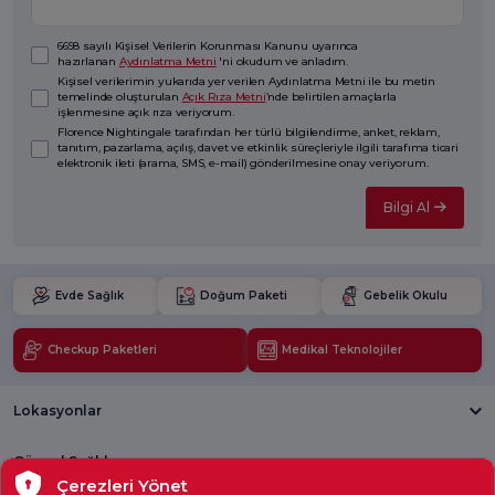
6698 sayılı Kişisel Verilerin Korunması Kanunu uyarınca
hazırlanan
Aydınlatma Metni
'ni okudum ve anladım.
Kişisel verilerimin yukarıda yer verilen Aydınlatma Metni ile bu metin
temelinde oluşturulan
Açık Rıza Metni
’nde belirtilen amaçlarla
işlenmesine açık rıza veriyorum.
Florence Nightingale tarafından her türlü bilgilendirme, anket, reklam,
tanıtım, pazarlama, açılış, davet ve etkinlik süreçleriyle ilgili tarafıma ticari
elektronik ileti (arama, SMS, e-mail) gönderilmesine onay veriyorum.
Bilgi Al
Evde Sağlık
Doğum Paketi
Gebelik Okulu
Checkup Paketleri
Medikal Teknolojiler
Lokasyonlar
Güncel Sağlık
Çerezleri Yönet