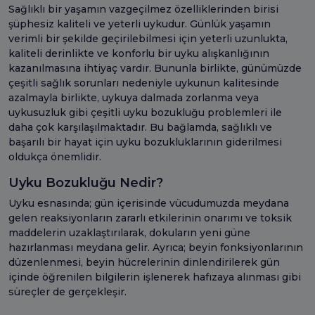
Sağlıklı bir yaşamın vazgeçilmez özelliklerinden birisi
şüphesiz kaliteli ve yeterli uykudur. Günlük yaşamın
verimli bir şekilde geçirilebilmesi için yeterli uzunlukta,
kaliteli derinlikte ve konforlu bir uyku alışkanlığının
kazanılmasına ihtiyaç vardır. Bununla birlikte, günümüzde
çeşitli sağlık sorunları nedeniyle uykunun kalitesinde
azalmayla birlikte, uykuya dalmada zorlanma veya
uykusuzluk gibi çeşitli uyku bozukluğu problemleri ile
daha çok karşılaşılmaktadır. Bu bağlamda, sağlıklı ve
başarılı bir hayat için uyku bozukluklarının giderilmesi
oldukça önemlidir.
Uyku Bozukluğu Nedir?
Uyku esnasında; gün içerisinde vücudumuzda meydana
gelen reaksiyonların zararlı etkilerinin onarımı ve toksik
maddelerin uzaklaştırılarak, dokuların yeni güne
hazırlanması meydana gelir. Ayrıca; beyin fonksiyonlarının
düzenlenmesi, beyin hücrelerinin dinlendirilerek gün
içinde öğrenilen bilgilerin işlenerek hafızaya alınması gibi
süreçler de gerçekleşir.