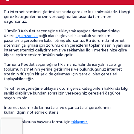
Tıbbi Birimler
Bu internet sitesinin işletimi sırasında çerezler kullanılmaktadır. Hangi
çerez kategorilerine izin vereceğiniz konusunda tamamen
Genel
Memnuniyet
Promo
özgürsünüz.
Memnuniyet
Anketi'ni kontrol
Memnuniyet
Anketi
edin
Anketi
Tümünü Kabul et seçeneğine tıklayarak aşağıda detaylandırıldığı
üzere
açık rızanıza
bağlı olarak işlevsellik, analitik ve reklam-
pazarlama çerezlerini kabul etmiş olursunuz. Bu durumda internet
sitemizin çalışması için zorunlu olan çerezlerin toplanmasının yanı sıra
internet sitemizi geliştirmemiz ve reklamları ilgili merkezinize göre
kişiselleştirmemiz mümkün hale gelir.
Tümünü Reddet seçeneğine tıklamanız halinde ise yalnızca bilgi
toplumu hizmetinin yerine getirilmesi ve bulunduğunuz internet
sitesinin düzgün bir şekilde çalışması için gerekli olan çerezleri
toplayabileceğiz.
Sağlık Turizmi Yetkilendirmesi
Kvkk
Hasta Haklari
Tercihler seçeneğine tıklayarak tüm çerez kategorileri hakkında bilgi
Sayfa içeriği sadece bilgilendirme amaçlıdır. Tanı ve tedavi için mutlaka
sahibi olabilir ve bundan sonra izin vereceğiniz çerezleri özgürce
doktorunuza başvurunuz.
seçebilirsiniz.
@2026 Grup Florence Nightingale Hastaneleri
İnternet sitemizde birinci taraf ve üçüncü taraf çerezlerinin
kullanıldığını not etmek isteriz.
Editör: Uğurcan Durmuş - 0 549 455 55 46. - Güncelleme Tarihi: 07.08.2026
Veri sorumlusuna başvuru formu için
tıklayınız.