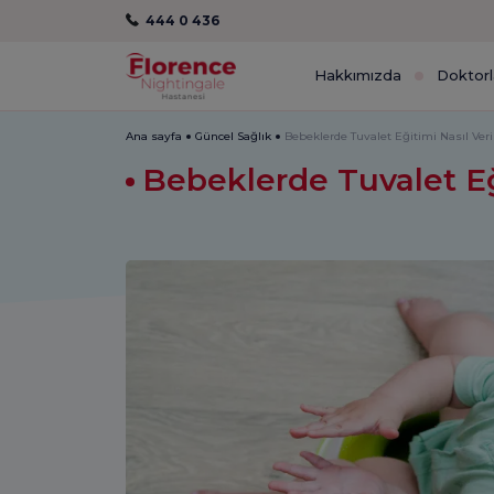
444 0 436
Hakkımızda
Doktorl
Ana sayfa
Güncel Sağlık
Bebeklerde Tuvalet Eğitimi Nasıl Veril
Bebeklerde Tuvalet Eği