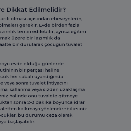
re Dikkat Edilmelidir?
şarılı olması açısından ebeveynlerin,
ı olmaları gerekir. Evde birden fazla
zımlık temin edilebilir, ayrıca eğitim
mak üzere bir lazımlık da
saatte bir durularak çocuğun tuvalet
 boyu evde olduğu günlerde
utininin bir parçası haline
ocuk her sabah uyandığında
 veya sonra tuvalet ihtiyacını
dama, sallanma veya sizden uzaklaşma
meniz halinde onu tuvalete gitmeye
duktan sonra 2-3 dakika boyunca idrar
etten kalkmaya yönlendirebilirsiniz.
ocuklar, bu durumu ceza olarak
ye başlayabilir.