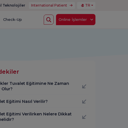
l Teknolojiler
International Patient
TR
Check-Up
Online İşlemler
dekiler
kler Tuvalet Eğitimine Ne Zaman
 Olur?
et Eğitimi Nasıl Verilir?
et Eğitimi Verilirken Nelere Dikkat
elidir?