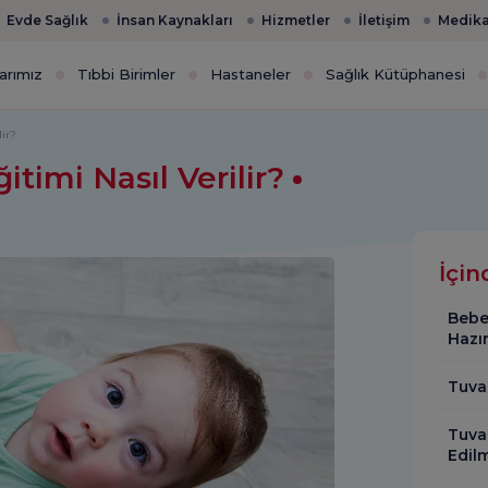
Evde Sağlık
İnsan Kaynakları
Hizmetler
İletişim
Medika
arımız
Tıbbi Birimler
Hastaneler
Sağlık Kütüphanesi
ir?
timi Nasıl Verilir?
İçin
Bebe
Hazır
Tuval
Tuval
Edilm