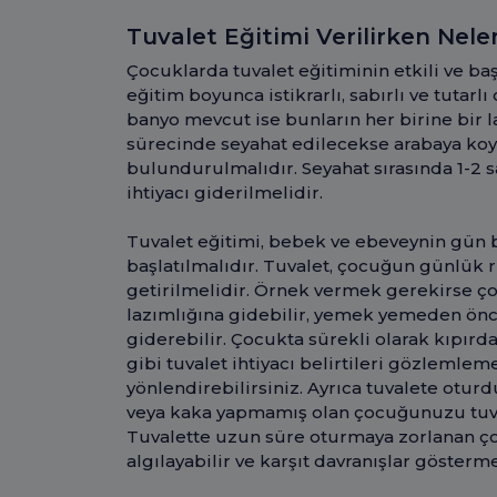
Tuvalet Eğitimi Verilirken Nele
Çocuklarda tuvalet eğitiminin etkili ve ba
eğitim boyunca istikrarlı, sabırlı ve tutarl
banyo mevcut ise bunların her birine bir la
sürecinde seyahat edilecekse arabaya koy
bulundurulmalıdır. Seyahat sırasında 1-2 
ihtiyacı giderilmelidir.
Tuvalet eğitimi, bebek ve ebeveynin gün
başlatılmalıdır. Tuvalet, çocuğun günlük r
getirilmelidir. Örnek vermek gerekirse ç
lazımlığına gidebilir, yemek yemeden önce
giderebilir. Çocukta sürekli olarak kıpır
gibi tuvalet ihtiyacı belirtileri gözlemle
yönlendirebilirsiniz. Ayrıca tuvalete otur
veya kaka yapmamış olan çocuğunuzu tuval
Tuvalette uzun süre oturmaya zorlanan ç
algılayabilir ve karşıt davranışlar gösterme