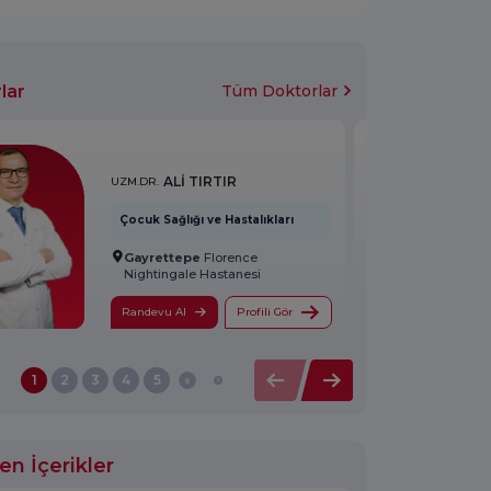
lar
Tüm Doktorlar
ALİ TIRTIR
UZM.DR.
Çocuk Sağlığı ve Hastalıkları
Gayrettepe
Florence
Nightingale Hastanesi
Randevu Al
Profili Gör
1
2
3
4
5
6
7
8
en İçerikler