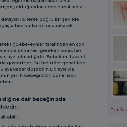
 Fakat eğitime başlamadan önce
erişmiş olduğundan emin olmalısınız.
t detayları bilerek doğru bir şekilde
yaşta bez kullanımını bırakarak
rektiği, ebeveynler tarafından en çok
ncelikle bilinmesi gereken konu, her
ın aynı olmadığıdır. Bebekler, tuvalet
rle gösterirler. Bu belirtiler genellikle
18 aya kadar düşebilir. Dolayısıyla
unun yanıtı bebeğinizin buna hazır
ebilir.
ldiğine dair bebeğinizde
ildedir:
Tüm Öneri
alkabilir.
irtilerle daha bağımsız hale geldiğini