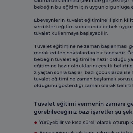
sabırla beklenmesi şeklinde gerçekleşir.
bebeğin bu eğitim için uygun olgunluğa 
Ebeveynlerin, tuvalet eğitimine ilişkin kili
verdikleri eğitim sonucunda bebek uygun 
tuvalet kullanmaya başlayabilir.
Tuvalet eğitimine ne zaman başlanması ge
merak edilen noktalardan bir tanesidir. Ö
bebeğin tuvalet eğitimine hazır olduğu yaş
eğitimine hazır olduklarını çeşitli belirtile
2 yaştan sonra başlar, bazı çocuklarda ise 
tuvalet eğitimi ne zaman başlamalı sorus
olduğunu gösterdiği zaman olarak belirtil
Tuvalet eğitimi vermenin zamanı ge
görebileceğiniz bazı işaretler şu şek
Yürüyebilir ve kısa süreli olarak oturup k
Ebeveynine sık sık karşı çıkmak gibi bel