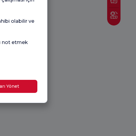
ibi olabilir ve
nı not etmek
arı Yönet