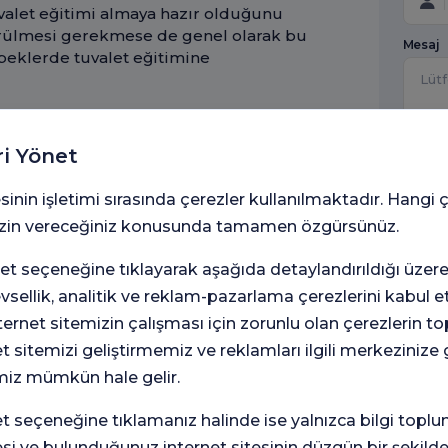
uvalet eğitimi almaya hazır olduğunu
görülmesi gerekmese de genel olarak bu
Mesaj
ebeklerde tuvalet eğitimine
6698
k ettiği konulardan bir tanesi
ri Yönet
haz
tıdır. Tuvalet eğitimi nasıl verilmeli
Kişi
leri için bir lazımlık satın almaları
sinin işletimi sırasında çerezler kullanılmaktadır. Hangi 
met
 kesin bir zorunluluk değildir. Klozet
amaç
 izin vereceğiniz konusunda tamamen özgürsünüz.
r. Fakat bebekler klozete oturma
Flor
rekl
de korkabilir ve ayrıca size olan
t seçeneğine tıklayarak aşağıda detaylandırıldığı üzer
ilgi
 eğitimini olumsuz
gön
levsellik, analitik ve reklam-pazarlama çerezlerini kabul 
 tercih eden ebeveynler bebeğin
rnet sitemizin çalışması için zorunlu olan çerezlerin t
turma yerini bebeklerin vücuduna
idir. Ayrıca ayaklarını üzerine
et sitemizi geliştirmemiz ve reklamları ilgili merkezinize
ır. Bu açılardan bakıldığında lazımlık
miz mümkün hale gelir.
daha ilgi çekicidir. Bir çocuğa
ürede verilemez.
seçeneğine tıklamanız halinde ise yalnızca bilgi toplu
esi ve bulunduğunuz internet sitesinin düzgün bir şekilde