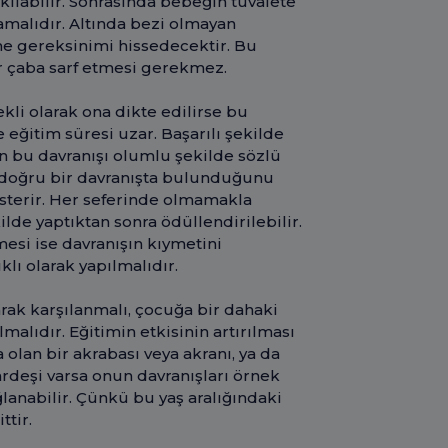
kılabilir. Sonrasında bebeğin tuvalete
amalıdır. Altında bezi olmayan
me gereksinimi hissedecektir. Bu
r çaba sarf etmesi gerekmez.
kli olarak ona dikte edilirse bu
eğitim süresi uzar. Başarılı şekilde
n bu davranışı olumlu şekilde sözlü
k doğru bir davranışta bulunduğunu
sterir. Her seferinde olmamakla
ilde yaptıktan sonra ödüllendirilebilir.
esi ise davranışın kıymetini
lı olarak yapılmalıdır.
arak karşılanmalı, çocuğa bir dahaki
alıdır. Eğitimin etkisinin artırılması
olan bir akrabası veya akranı, ya da
ardeşi varsa onun davranışları örnek
lanabilir. Çünkü bu yaş aralığındaki
ttir.