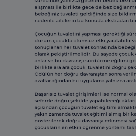
sürecinde yalnızca geceleri bebek bezi ta
alışması ile birlikte gece de bez bağlanm
bebeğiniz tuvaleti geldiğinde size bildir
nedenle ailelerin bu konuda ekstradan bi
Çocuğun tuvaletini yapması gerektiği süre
durum çocukta olumsuz etki yaratabilir ve 
sonuçlanan her tuvalet sonrasında bebeği
olarak pekiştirilmelidir. Bu sayede çocu
anlar ve bu davranışı sürdürme eğilimi gö
birlikte ara ara çocuk, tuvaletini doğru şek
Ödülün her doğru davranıştan sonra verilm
azaltacağından bu uygulama yalnızca aralık
Başarısız tuvalet girişimleri ise normal ol
seferde doğru şekilde yapabileceği aktarılm
açısından çocuğun tuvalet eğitimi almakta 
yakın zamanda tuvalet eğitimi almış bir k
gösterilerek doğru davranışı edinmesi sağ
çocukların en etkili öğrenme yöntemi takli