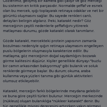
Gözlerimiz, gelişmiş bir kamera gibi çalışır ve göz merceği
bu sistemin en kritik parçasıdır. Normalde şeffaf ve esnek
olan bu mercek, ışığı toplayarak retinaya odaklar ve net bir
görüntü oluşmasını sağlar. Bu sayede renkleri canlı,
detayları belirgin algılarız. Peki, katarakt nedir? Göz
merceğinin çeşitli nedenlerle şeffaflığını yitirerek
matlaşması durumu, gözde katarakt olarak tanımlanır.
Gözde katarakt, mercekteki protein yapısının zamanla
bozulması nedeniyle ışığın retinaya ulaşmasını engelleyen
puslu bölgelerin oluşmasıyla karakterize edilir. Bu
matlaşma, göz merceğinin doğal saydamlığını bozarak
görme kalitesini düşürür. Kişiler genellikle dünyayı "buzlu
bir camın arkasından bakıyormuş" gibi bulanık ve soluk
renklerde görmeye başlar. Bu durum; okuma, araba
kullanma veya yüzleri tanıma gibi günlük aktiviteleri
olumsuz etkileyebilir.
Katarakt, merceğin farklı bölgelerinde meydana gelebilir
ve buna göre çeşitli türleri bulunur. Merceğin merkezinde
(nükleus) oluşan bulanıklığa "nükleer katarakt" denir. Bu
tür, genellikle miyopi derecesini artırırken yakın görmeyi