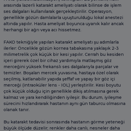
arasında lazerli katarakt ameliyatı olarak bilinse de işlem
ses dalgaları kullanılarak gerçekleştirilir. Operasyon,
genellikle gözün damlalarla uyuşturulduğu lokal anestezi
altında yapılır. Hasta ameliyat boyunca uyanık kalır ancak
herhangi bir ağrı veya acı hissetmez.
FAKO tekniğiyle yapılan katarakt ameliyatı şu adımlarla
ilerler: Öncelikle gözün kornea tabakasına yaklaşık 2-3
milimetrelik çok küçük bir kesi yapılır. Cerrah bu kesiden
içeri girerek özel bir cihaz yardımıyla matlaşmış göz
merceğini yüksek frekanslı ses dalgalarıyla parçalar ve
temizler. Boşalan mercek yuvasına, hastaya özel olarak
seçilmiş, katlanabilir yapıda şeffaf ve yapay bir göz içi
merceği (intraoküler lens - IOL) yerleştirilir. Kesi boyutu
çok küçük olduğu için genellikle dikiş atılmasına gerek
kalmaz ve yara kendiliğinden iyileşir. Bu durum, iyileşme
sürecini hızlandırarak hastanın aynı gün taburcu olmasına
olanak tanır.
Bu katarakt tedavisi sonrasında hastanın görme yeteneği
büyük ölçüde düzelir; renkler daha canlı, nesneler daha