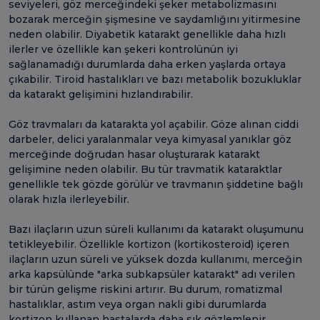
seviyeleri, göz merceğindeki şeker metabolizmasını
bozarak merceğin şişmesine ve saydamlığını yitirmesine
neden olabilir. Diyabetik katarakt genellikle daha hızlı
ilerler ve özellikle kan şekeri kontrolünün iyi
sağlanamadığı durumlarda daha erken yaşlarda ortaya
çıkabilir. Tiroid hastalıkları ve bazı metabolik bozukluklar
da katarakt gelişimini hızlandırabilir.
Göz travmaları da katarakta yol açabilir. Göze alınan ciddi
darbeler, delici yaralanmalar veya kimyasal yanıklar göz
merceğinde doğrudan hasar oluşturarak katarakt
gelişimine neden olabilir. Bu tür travmatik kataraktlar
genellikle tek gözde görülür ve travmanın şiddetine bağlı
olarak hızla ilerleyebilir.
Bazı ilaçların uzun süreli kullanımı da katarakt oluşumunu
tetikleyebilir. Özellikle kortizon (kortikosteroid) içeren
ilaçların uzun süreli ve yüksek dozda kullanımı, merceğin
arka kapsülünde "arka subkapsüler katarakt" adı verilen
bir türün gelişme riskini artırır. Bu durum, romatizmal
hastalıklar, astım veya organ nakli gibi durumlarda
kortizon kullanan hastalarda daha sık gözlemlenir.