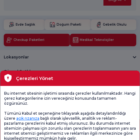
Evde Sağlık
Doğum Paketi
Gebelik Okulu
Checkup Paketleri
Medikal Teknolojiler
Lokasyonlar
Güncel Sağlık
Çerezleri Yönet
Tıbbi Birimler
Bu internet sitesinin işletimi sırasında çerezler kullanılmaktadır. Hangi
çerez kategorilerine izin vereceğiniz konusunda tamamen
Genel
Memnuniyet
Promo
özgürsünüz.
Memnuniyet
Anketi'ni kontrol
Memnuniyet
Anketi
edin
Anketi
Tümünü Kabul et seçeneğine tıklayarak aşağıda detaylandırıldığı
üzere
açık rızanıza
bağlı olarak işlevsellik, analitik ve reklam-
pazarlama çerezlerini kabul etmiş olursunuz. Bu durumda internet
sitemizin çalışması için zorunlu olan çerezlerin toplanmasının yanı sıra
internet sitemizi geliştirmemiz ve reklamları ilgili merkezinize göre
kişiselleştirmemiz mümkün hale gelir.