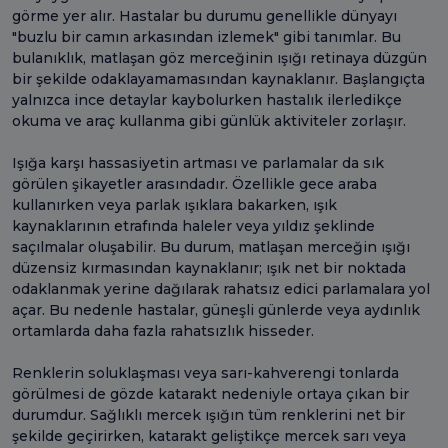
görme yer alır. Hastalar bu durumu genellikle dünyayı
"buzlu bir camın arkasından izlemek" gibi tanımlar. Bu
bulanıklık, matlaşan göz merceğinin ışığı retinaya düzgün
bir şekilde odaklayamamasından kaynaklanır. Başlangıçta
yalnızca ince detaylar kaybolurken hastalık ilerledikçe
okuma ve araç kullanma gibi günlük aktiviteler zorlaşır.
Işığa karşı hassasiyetin artması ve parlamalar da sık
görülen şikayetler arasındadır. Özellikle gece araba
kullanırken veya parlak ışıklara bakarken, ışık
kaynaklarının etrafında haleler veya yıldız şeklinde
saçılmalar oluşabilir. Bu durum, matlaşan merceğin ışığı
düzensiz kırmasından kaynaklanır; ışık net bir noktada
odaklanmak yerine dağılarak rahatsız edici parlamalara yol
açar. Bu nedenle hastalar, güneşli günlerde veya aydınlık
ortamlarda daha fazla rahatsızlık hisseder.
Renklerin soluklaşması veya sarı-kahverengi tonlarda
görülmesi de gözde katarakt nedeniyle ortaya çıkan bir
durumdur. Sağlıklı mercek ışığın tüm renklerini net bir
şekilde geçirirken, katarakt geliştikçe mercek sarı veya