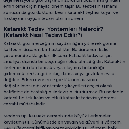
dejenerasyonu gibi başka bir sorunun bulunmadığından
emin olmak için hayati önem taşır. Bu testlerin tamamı
sonucunda göz doktoru, kesin katarakt teşhisi koyar ve
hastaya en uygun tedavi planını önerir.
Katarakt Tedavi Yöntemleri Nelerdir?
(Katarakt Nasıl Tedavi Edilir?)
Katarakt, göz merceğinin saydamlığını yitirerek görme
kalitesini düşüren bir hastalıktır. Bu durumun kalıcı
çözümünde akla gelen ilk soru, katarakt tedavisi için
ameliyat dışında bir seçeneğin olup olmadığıdır. Kataraktın
ilerlemesini durduracak veya oluşmuş bulanıklığı
giderecek herhangi bir ilaç, damla veya gözlük mevcut
değildir. Erken evrelerde gözlük numarasının
değiştirilmesi gibi yöntemler şikayetleri geçici olarak
hafifletse de hastalığın ilerleyişini durdurmaz. Bu nedenle
kataraktın tek kalıcı ve etkili katarakt tedavisi yöntemi
cerrahi müdahaledir.
Modern tıp, katarakt cerrahisinde büyük ilerlemeler
kaydetmiştir. Günümüzde en yaygın ve güvenilir yöntem,
FAKO (fakoemülsifikasyon) tekniğidir. Bu yöntem, halk