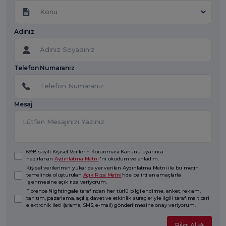
Konu
Adınız
Telefon Numaranız
Mesaj
6698 sayılı Kişisel Verilerin Korunması Kanunu uyarınca
hazırlanan
Aydınlatma Metni
'ni okudum ve anladım.
Kişisel verilerimin yukarıda yer verilen Aydınlatma Metni ile bu metin
temelinde oluşturulan
Açık Rıza Metni
’nde belirtilen amaçlarla
işlenmesine açık rıza veriyorum.
Florence Nightingale tarafından her türlü bilgilendirme, anket, reklam,
tanıtım, pazarlama, açılış, davet ve etkinlik süreçleriyle ilgili tarafıma ticari
elektronik ileti (arama, SMS, e-mail) gönderilmesine onay veriyorum.
Bilgi Al