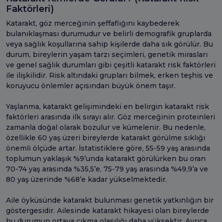
Faktörleri)
Katarakt, göz merceğinin şeffaflığını kaybederek
bulanıklaşması durumudur ve belirli demografik gruplarda
veya sağlık koşullarına sahip kişilerde daha sık görülür. Bu
durum, bireylerin yaşam tarzı seçimleri, genetik mirasları
ve genel sağlık durumları gibi çeşitli katarakt risk faktörleri
ile ilişkilidir. Risk altındaki grupları bilmek, erken teşhis ve
koruyucu önlemler açısından büyük önem taşır.
Yaşlanma, katarakt gelişimindeki en belirgin katarakt risk
faktörleri arasında ilk sırayı alır. Göz merceğinin proteinleri
zamanla doğal olarak bozulur ve kümelenir. Bu nedenle,
özellikle 60 yaş üzeri bireylerde katarakt görülme sıklığı
önemli ölçüde artar. İstatistiklere göre, 55-59 yaş arasında
toplumun yaklaşık %9’unda katarakt görülürken bu oran
70-74 yaş arasında %35,5’e, 75-79 yaş arasında %49,9’a ve
80 yaş üzerinde %68’e kadar yükselmektedir.
Aile öyküsünde katarakt bulunması genetik yatkınlığın bir
göstergesidir. Ailesinde katarakt hikayesi olan bireylerde
bu durumun ortaya çıkma olasılığı daha yüksektir. Ayrıca,