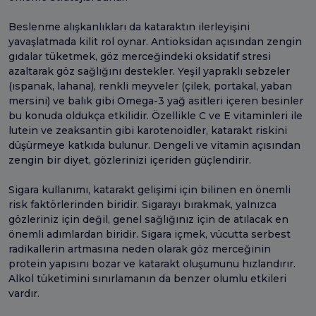
Beslenme alışkanlıkları da kataraktın ilerleyişini
yavaşlatmada kilit rol oynar. Antioksidan açısından zengin
gıdalar tüketmek, göz merceğindeki oksidatif stresi
azaltarak göz sağlığını destekler. Yeşil yapraklı sebzeler
(ıspanak, lahana), renkli meyveler (çilek, portakal, yaban
mersini) ve balık gibi Omega-3 yağ asitleri içeren besinler
bu konuda oldukça etkilidir. Özellikle C ve E vitaminleri ile
lutein ve zeaksantin gibi karotenoidler, katarakt riskini
düşürmeye katkıda bulunur. Dengeli ve vitamin açısından
zengin bir diyet, gözlerinizi içeriden güçlendirir.
Sigara kullanımı, katarakt gelişimi için bilinen en önemli
risk faktörlerinden biridir. Sigarayı bırakmak, yalnızca
gözleriniz için değil, genel sağlığınız için de atılacak en
önemli adımlardan biridir. Sigara içmek, vücutta serbest
radikallerin artmasına neden olarak göz merceğinin
protein yapısını bozar ve katarakt oluşumunu hızlandırır.
Alkol tüketimini sınırlamanın da benzer olumlu etkileri
vardır.