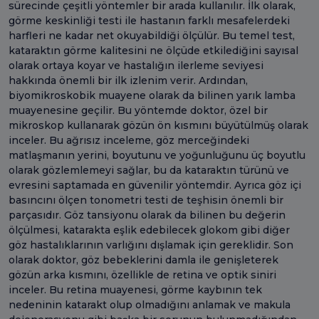
sürecinde çeşitli yöntemler bir arada kullanılır. İlk olarak,
görme keskinliği testi ile hastanın farklı mesafelerdeki
harfleri ne kadar net okuyabildiği ölçülür. Bu temel test,
kataraktın görme kalitesini ne ölçüde etkilediğini sayısal
olarak ortaya koyar ve hastalığın ilerleme seviyesi
hakkında önemli bir ilk izlenim verir. Ardından,
biyomikroskobik muayene olarak da bilinen yarık lamba
muayenesine geçilir. Bu yöntemde doktor, özel bir
mikroskop kullanarak gözün ön kısmını büyütülmüş olarak
inceler. Bu ağrısız inceleme, göz merceğindeki
matlaşmanın yerini, boyutunu ve yoğunluğunu üç boyutlu
olarak gözlemlemeyi sağlar, bu da kataraktın türünü ve
evresini saptamada en güvenilir yöntemdir. Ayrıca göz içi
basıncını ölçen tonometri testi de teşhisin önemli bir
parçasıdır. Göz tansiyonu olarak da bilinen bu değerin
ölçülmesi, katarakta eşlik edebilecek glokom gibi diğer
göz hastalıklarının varlığını dışlamak için gereklidir. Son
olarak doktor, göz bebeklerini damla ile genişleterek
gözün arka kısmını, özellikle de retina ve optik siniri
inceler. Bu retina muayenesi, görme kaybının tek
nedeninin katarakt olup olmadığını anlamak ve makula