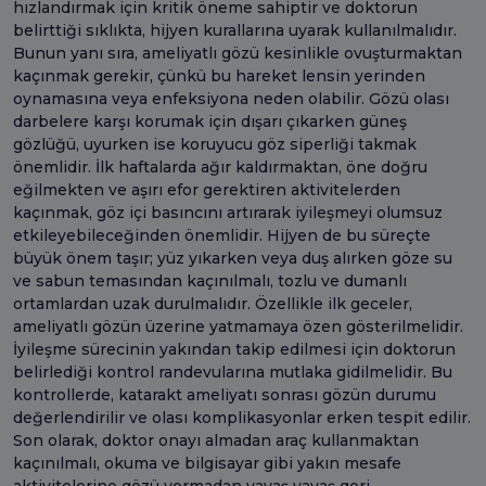
hızlandırmak için kritik öneme sahiptir ve doktorun
belirttiği sıklıkta, hijyen kurallarına uyarak kullanılmalıdır.
Bunun yanı sıra, ameliyatlı gözü kesinlikle ovuşturmaktan
kaçınmak gerekir, çünkü bu hareket lensin yerinden
oynamasına veya enfeksiyona neden olabilir. Gözü olası
darbelere karşı korumak için dışarı çıkarken güneş
gözlüğü, uyurken ise koruyucu göz siperliği takmak
önemlidir. İlk haftalarda ağır kaldırmaktan, öne doğru
eğilmekten ve aşırı efor gerektiren aktivitelerden
kaçınmak, göz içi basıncını artırarak iyileşmeyi olumsuz
etkileyebileceğinden önemlidir. Hijyen de bu süreçte
büyük önem taşır; yüz yıkarken veya duş alırken göze su
ve sabun temasından kaçınılmalı, tozlu ve dumanlı
ortamlardan uzak durulmalıdır. Özellikle ilk geceler,
ameliyatlı gözün üzerine yatmamaya özen gösterilmelidir.
İyileşme sürecinin yakından takip edilmesi için doktorun
belirlediği kontrol randevularına mutlaka gidilmelidir. Bu
kontrollerde, katarakt ameliyatı sonrası gözün durumu
değerlendirilir ve olası komplikasyonlar erken tespit edilir.
Son olarak, doktor onayı almadan araç kullanmaktan
kaçınılmalı, okuma ve bilgisayar gibi yakın mesafe
aktivitelerine gözü yormadan yavaş yavaş geri