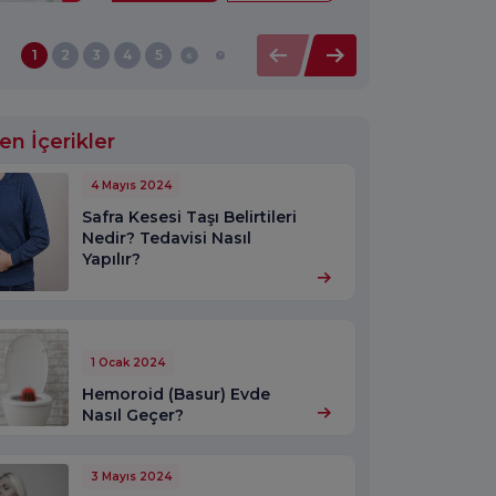
1
2
3
4
5
6
7
en İçerikler
4 Mayıs 2024
Safra Kesesi Taşı Belirtileri
Nedir? Tedavisi Nasıl
Yapılır?
1 Ocak 2024
Hemoroid (Basur) Evde
Nasıl Geçer?
3 Mayıs 2024