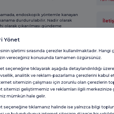
anamada, endoskopik yöntemle kanayan
 kanama durdurulabilir. Nadir olarak
İlet
hi olarak çıkarılması gündeme
Hastan
ümör şiddetli bir kanamaya neden
a kanamaya yol açan tümörler
ri Yönet
lı kanamalar ilaçla tedavi edilebilir.
Lütfen
sinin işletimi sırasında çerezler kullanılmaktadır. Hangi 
Enfeksiyonları
 izin vereceğiniz konusunda tamamen özgürsünüz.
ı), enterit olarak da adlandırılır.
akta da görülebilir.
t seçeneğine tıklayarak aşağıda detaylandırıldığı üzer
Adınız
levsellik, analitik ve reklam-pazarlama çerezlerini kabul 
bı, karın ağrısı, rektumda ağrı ve kanama
rnet sitemizin çalışması için zorunlu olan çerezlerin t
et sitemizi geliştirmemiz ve reklamları ilgili merkezinize
Mesaj
l enfeksiyona bağlıdır. Bunun yanında
miz mümkün hale gelir.
arak da gelişebilir. Crohn hastalığı da
seçeneğine tıklamanız halinde ise yalnızca bilgi toplu
esi ve bulunduğunuz internet sitesinin düzgün bir şekilde