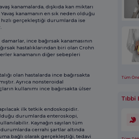
 Yavaş kanamalarda, dışkıda kan miktarı
. Yavaş kanamanın en sık neden olduğu
hızlı gerçekleştiği durumlarda ise
r.
 damarlar, ince bağırsak kanamasının
ğırsak hastalıklarından biri olan Crohn
ülserler kanamanın diğer sebepleri
alığı olan hastalarda ince bağırsakta
Tüm Öneri
ıştır. Ayrıca nonsteroidal
açların kullanımı ince bağırsakta ülser
Tıbbi 
pılacak ilk tetkik endoskopidir.
olduğu durumlarda enteroskopi,
ullanılabilir. Kaynağın sayılan tüm
rumlarda cerrahi şartlar altında
ma bağlı olarak gerçekleştiği, tedavi
Tüm Tıbbi