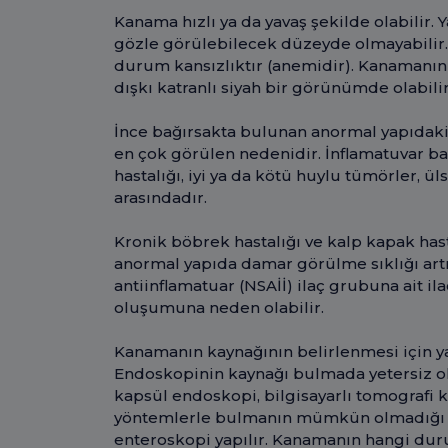
Kanama hızlı ya da yavaş şekilde olabilir.
gözle görülebilecek düzeyde olmayabilir
durum kansızlıktır (anemidir). Kanamanın 
dışkı katranlı siyah bir görünümde olabili
İnce bağırsakta bulunan anormal yapıdaki
en çok görülen nedenidir. İnflamatuvar ba
hastalığı, iyi ya da kötü huylu tümörler, 
arasındadır.
Kronik böbrek hastalığı ve kalp kapak hast
anormal yapıda damar görülme sıklığı artm
antiinflamatuar (NSAİİ) ilaç grubuna ait il
oluşumuna neden olabilir.
Kanamanın kaynağının belirlenmesi için ya
Endoskopinin kaynağı bulmada yetersiz 
kapsül endoskopi, bilgisayarlı tomografi k
yöntemlerle bulmanın mümkün olmadığı du
enteroskopi yapılır. Kanamanın hangi duru