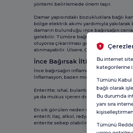
yöntemi belirlemede önem taşır.
Damar yapısındaki bozukluklara bağlı k
bölge elektrik akımı yardımıyla yakılarak
damarın bulunduğu ince bağırsağın cerra
gelebilir. Tümöre bağlı kanamada eğer t
oluyorsa çıkarılması gerekir. Az miktard
Çerezle
alınmayabilir. Ülsere, Crohn hastalığına bağ
Bu internet site
İnce Bağırsak İltihaplanma ve 
kategorilerine
İnce bağırsağın inflamasyonu (iltihaplanmas
İnflamasyon, bazen midede ve kalın bağırs
Tümünü Kabul e
bağlı olarak iş
Enteritte; ishal, bulantı, kusma, iştah kay
Bu durumda inte
ya da mukus içeren dışkı, ateş görülebilir.
yanı sıra intern
En sık görülen neden viral veya bakteriye
kişiselleştirme
enterit; ilaç, alkol, radyasyon ile ilişkili ol
enterite sebep olabilir.
Tümünü Reddet 
yerine getirilm