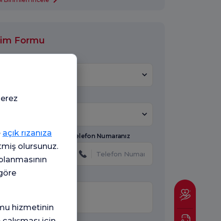
işim Formu
e *
Hastane Seçiniz
 Konu Seçiniz
çerez
Konu
e
açık rızanıza
Telefon Numaranız
etmiş olursunuz.
oplanmasının
 göre
mu hizmetinin
 çalışması için