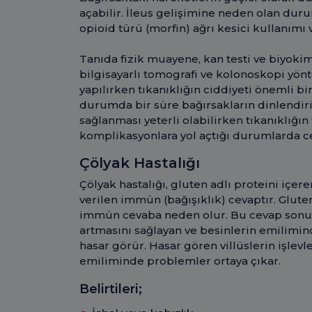
açabilir. İleus gelişimine neden olan durum
opioid türü (morfin) ağrı kesici kullanımı 
Tanıda fizik muayene, kan testi ve biyokimy
bilgisayarlı tomografi ve kolonoskopi yönte
yapılırken tıkanıklığın ciddiyeti önemli bi
durumda bir süre bağırsakların dinlendi
sağlanması yeterli olabilirken tıkanıklığın
komplikasyonlara yol açtığı durumlarda c
Çölyak Hastalığı
Çölyak hastalığı, gluten adlı proteini içer
verilen immün (bağışıklık) cevaptır. Gluten
immün cevaba neden olur. Bu cevap sonucu
artmasını sağlayan ve besinlerin emilimind
hasar görür. Hasar gören villüslerin işlevl
emiliminde problemler ortaya çıkar.
Belirtileri;