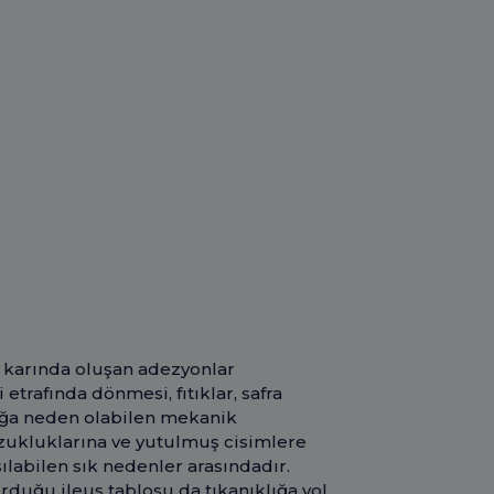
k karında oluşan adezyonlar
i etrafında dönmesi, fıtıklar, safra
klığa neden olabilen mekanik
zukluklarına ve yutulmuş cisimlere
ılabilen sık nedenler arasındadır.
rduğu ileus tablosu da tıkanıklığa yol