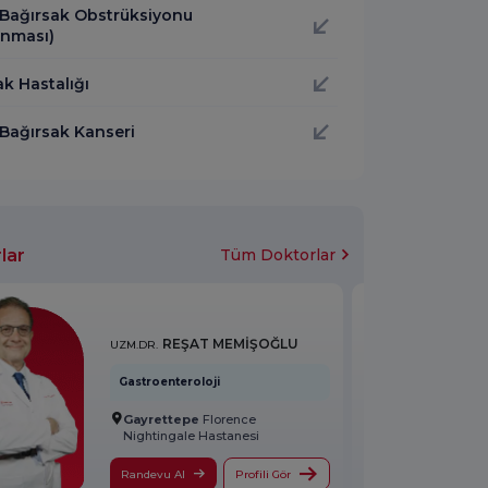
 Bağırsak Obstrüksiyonu
anması)
k Hastalığı
 Bağırsak Kanseri
lar
Tüm Doktorlar
REŞAT MEMİŞOĞLU
UZM.DR.
Gastroenteroloji
Gayrettepe
Florence
Nightingale Hastanesi
Randevu Al
Profili Gör