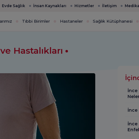
Evde Sağlık
İnsan Kaynakları
Hizmetler
İletişim
Medika
arımız
Tıbbi Birimler
Hastaneler
Sağlık Kütüphanesi
ve Hastalıkları
İçin
İnce 
Neler
İnce
İnce
Enfe