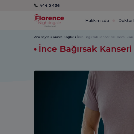
444 0 436
Hakkımızda
Doktorl
Ana sayfa
Güncel Sağlık
İnce Bağırsak Kanseri ve Hastalıkları
İnce Bağırsak Kanseri 