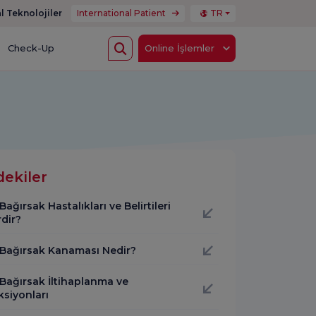
l Teknolojiler
International Patient
TR
Check-Up
Online İşlemler
dekiler
Bağırsak Hastalıkları ve Belirtileri
dir?
 Bağırsak Kanaması Nedir?
 Bağırsak İltihaplanma ve
ksiyonları