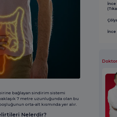
İnce
(Tık
Çölya
İnce
Doktor
rbirine bağlayan sindirim sistemi
, yaklaşık 7 metre uzunluğunda olan bu
boşluğunun orta-alt kısmında yer alır.
irtileri Nelerdir?