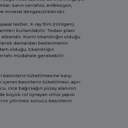
lar; karın cerrahisi, enfeksiyon,
ve mineral dengesizlikleridir.
asal testler, X-ray film (röntgen),
mleri kullanılabilir. Tedavi planı
r etkendir. Kısmi tıkanıklığın olduğu
rilerek damardan beslenmenin
 tam olduğu, tıkanıklığın
errahi müdahale gerekebilir.
en besinlerin tüketilmesine karşı
 içeren besinlerin tüketilmesi, aşırı
, ince bağırsağın yüzey alanının
e büyük rol oynayan villüs yapısı
erini yitirmesi sonucu besinlerin