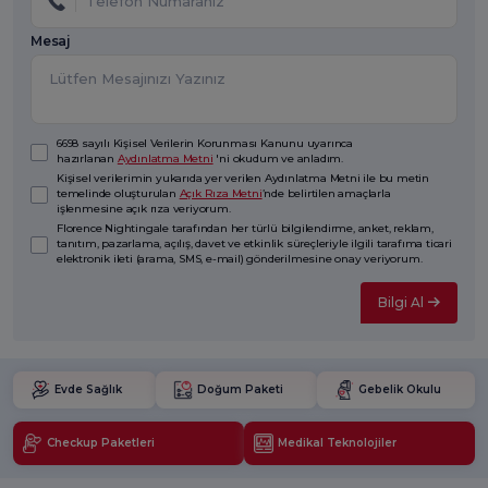
Mesaj
6698 sayılı Kişisel Verilerin Korunması Kanunu uyarınca
hazırlanan
Aydınlatma Metni
'ni okudum ve anladım.
Kişisel verilerimin yukarıda yer verilen Aydınlatma Metni ile bu metin
temelinde oluşturulan
Açık Rıza Metni
’nde belirtilen amaçlarla
işlenmesine açık rıza veriyorum.
Florence Nightingale tarafından her türlü bilgilendirme, anket, reklam,
tanıtım, pazarlama, açılış, davet ve etkinlik süreçleriyle ilgili tarafıma ticari
elektronik ileti (arama, SMS, e-mail) gönderilmesine onay veriyorum.
Bilgi Al
Evde Sağlık
Doğum Paketi
Gebelik Okulu
Checkup Paketleri
Medikal Teknolojiler