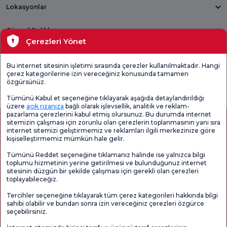
Lokasyonlar
Güncel Sağlık
Çerezleri Yönet
Tıbbi Birimler
Bu internet sitesinin işletimi sırasında çerezler kullanılmaktadır. Hangi
çerez kategorilerine izin vereceğiniz konusunda tamamen
Genel
Memnuniyet
Promo
özgürsünüz.
Memnuniyet
Anketi'ni kontrol
Memnuniyet
Anketi
edin
Anketi
Tümünü Kabul et seçeneğine tıklayarak aşağıda detaylandırıldığı
üzere
açık rızanıza
bağlı olarak işlevsellik, analitik ve reklam-
pazarlama çerezlerini kabul etmiş olursunuz. Bu durumda internet
sitemizin çalışması için zorunlu olan çerezlerin toplanmasının yanı sıra
internet sitemizi geliştirmemiz ve reklamları ilgili merkezinize göre
kişiselleştirmemiz mümkün hale gelir.
Tümünü Reddet seçeneğine tıklamanız halinde ise yalnızca bilgi
toplumu hizmetinin yerine getirilmesi ve bulunduğunuz internet
sitesinin düzgün bir şekilde çalışması için gerekli olan çerezleri
toplayabileceğiz.
Sağlık Turizmi Yetkilendirmesi
Kvkk
Hasta Haklari
Tercihler seçeneğine tıklayarak tüm çerez kategorileri hakkında bilgi
Sayfa içeriği sadece bilgilendirme amaçlıdır. Tanı ve tedavi için mutlaka
sahibi olabilir ve bundan sonra izin vereceğiniz çerezleri özgürce
doktorunuza başvurunuz.
seçebilirsiniz.
@2026 Grup Florence Nightingale Hastaneleri