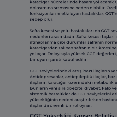
karaciğer hücrelerinde hasara yol açarak 
dolaşımına sızmasına neden olabilir. Özel
fonksiyonlarını etkileyen hastalıklar, GGT
sebep olur.
Safra kesesi ve yolu hastalıkları da GGT se
nedenleri arasındadır. Safra kesesi taşları,
iltihaplanma gibi durumlar safranın normal
karaciğerden salınan safranın birikmesin
yol açar. Dolayısıyla yüksek GGT değerleri, 
bir uyarı işareti kabul edilir.
GGT seviyelerindeki artış, bazı ilaçların yan
Antidepresanlar, antiepileptik ilaçlar, baz
ilaçların karaciğer üzerindeki metabolik e
Bunların yanı sıra obezite, diyabet, kalp y
sistemik hastalıklar da GGT seviyelerini e
yüksekliğinin nedeni araştırılırken hastan
ilaçlar da önemli bir rol oynar.
GGT Yüksekliği Kanser Belirtisi 