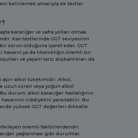
eni belirlemek amacıyla ek testler
r?
şta karaciğer ve safra yolları olmak
mdir. Kan testlerinde GGT seviyesinin
bir sorun olduğuna işaret eder. GGT
i hasarın ya da tıkanıklığın önemli bir
oşulları ve yaşam tarzı alışkanlıkları da
şırı alkol tüketimidir. Alkol,
ve uzun süreli veya yoğun alkol
 Bu durum, alkol karaciğer hastalığının
r hasarının ciddiyetini yansıtabilir. Bu
lerde yüksek GGT değerleri dikkatle
 etkileyen önemli faktörlerdendir.
raciğer yağlanması gibi durumlar,