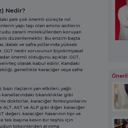
) Nedir?
taki pek çok önemli süreçte rol
nlerin yapı taşı olan amino asitlerin
ücudu zararlı moleküllerden koruyan
sını düzenlemektir. Bu enzim başta
, dalak ve safra yollarında yüksek
r, GGT nedir sorusunun biyokimyasal
adar önemli olduğunu açıklar. GGT,
belirteç olarak kabul edilir. Kandaki
kliği, genellikle karaciğer veya safra
Öneril
bazı ilaçların yan etkileri, yağlı
a kanallarındaki tıkanıklıklar gibi
nle doktorlar, karaciğer fonksiyonlarını
e ALT, AST ve ALP gibi diğer karaciğer
GT değeri, karaciğer hasarının tipi ve
 tek başına kesin bir teşhis için
ücudun toksinlerden arınma