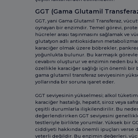
GGT (Gama Glutamil Transferaz
GGT, yani Gama Glutamil Transferaz, vücut
oynayan bir enzimdir. Temel görevi, protei
hücreler arası taşınmasını sağlamak ve v
glutatyon adlı antioksidanın metabolizma
karaciğer olmak üzere böbrekler, pankreas
yoğunlukta bulunur. Bu karmaşık görevle
cevabını oluşturur ve enzimin neden bu k
özellikle karaciğer sağlığı için önemli bir 
gama glutamil transferaz seviyesinin yükse
yollarında bir soruna işaret eder.
GGT seviyesinin yükselmesi; alkol tüketimi, 
karaciğer hastalığı, hepatit, siroz veya safr
çeşitli durumlarla ilişkilendirilir. Bu nede
değerlendirirken GGT seviyesini genellikl
testleriyle birlikte yorumlar. Yüksek bir G
ciddiyeti hakkında önemli ipuçları verse de
yeterli değildir. Bu enzimin değerleri, v