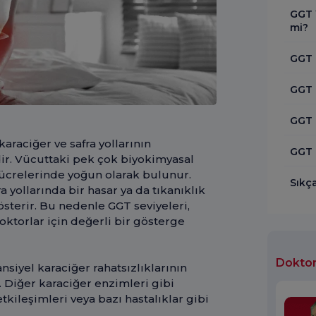
GGT Y
mi?
GGT 
GGT D
GGT 
araciğer ve safra yollarının
GGT 
ir. Vücuttaki pek çok biyokimyasal
hücrelerinde yoğun olarak bulunur.
Sıkça
 yollarında bir hasar ya da tıkanıklık
sterir. Bu nedenle GGT seviyeleri,
ktorlar için değerli bir gösterge
Doktor
nsiyel karaciğer rahatsızlıklarının
. Diğer karaciğer enzimleri gibi
etkileşimleri veya bazı hastalıklar gibi