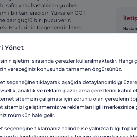
ibi safra yolu hastalıkları şüphesi
mli bir tanı aracıdır. Yükselen GGT
İlet
ne dair güçlü bir ipucu verir.
eki Etkilerinin Değerlendirilmesi:
Hastan
rarlı etkilerini göstermede oldukça
üketimi, GGT enziminin aktivitesini
ri Yönet
ine yol açar. Bu nedenle alkol
Lütfen
l bağımlılığı tedavisindeki ilerlemeyi
sinin işletimi sırasında çerezler kullanılmaktadır. Hangi 
ullanılır.
 izin vereceğiniz konusunda tamamen özgürsünüz.
açlar karaciğer üzerinde toksik etkiler
Adınız
tansiyeli bulunan ilaçlarla tedavi
t seçeneğine tıklayarak aşağıda detaylandırıldığı üzer
 etkileri erken tespit etmek için GGT
levsellik, analitik ve reklam-pazarlama çerezlerini kabul 
sayede karaciğer hasarı ilerlemeden
rnet sitemizin çalışması için zorunlu olan çerezlerin t
Mesaj
et sitemizi geliştirmemiz ve reklamları ilgili merkezinize
trollerinde veya karaciğer hastalığı
miz mümkün hale gelir.
de doktorlar tarafından istenen
seçeneğine tıklamanız halinde ise yalnızca bilgi toplu
6698
esi ve bulunduğunuz internet sitesinin düzgün bir şekilde