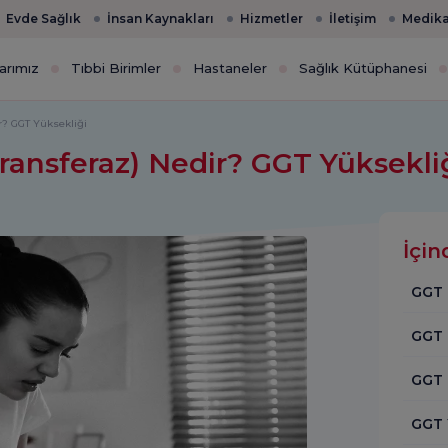
Evde Sağlık
İnsan Kaynakları
Hizmetler
İletişim
Medika
arımız
Tıbbi Birimler
Hastaneler
Sağlık Kütüphanesi
r? GGT Yüksekliği
ransferaz) Nedir? GGT Yüksekli
İçin
GGT 
GGT 
GGT T
GGT 