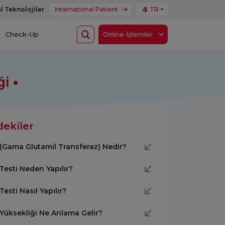
l Teknolojiler
International Patient
TR
Check-Up
Online İşlemler
ği
dekiler
(Gama Glutamil Transferaz) Nedir?
Testi Neden Yapılır?
esti Nasıl Yapılır?
Yüksekliği Ne Anlama Gelir?