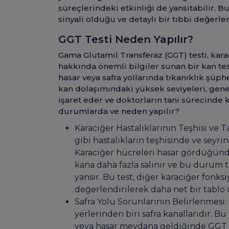
süreçlerindeki etkinliği de yansıtabilir. 
sinyali olduğu ve detaylı bir tıbbi değer
GGT Testi Neden Yapılır?
Gama Glutamil Transferaz (GGT) testi, karac
hakkında önemli bilgiler sunan bir kan test
hasar veya safra yollarında tıkanıklık şüp
kan dolaşımındaki yüksek seviyeleri, genel
işaret eder ve doktorların tanı sürecinde kr
durumlarda ve neden yapılır?
Karaciğer Hastalıklarının Teşhisi ve Ta
gibi hastalıkların teşhisinde ve seyri
Karaciğer hücreleri hasar gördüğünd
kana daha fazla salınır ve bu durum 
yansır. Bu test, diğer karaciğer fonksiy
değerlendirilerek daha net bir tablo
Safra Yolu Sorunlarının Belirlenmesi
yerlerinden biri safra kanallarıdır. Bu
veya hasar meydana geldiğinde GGT sev