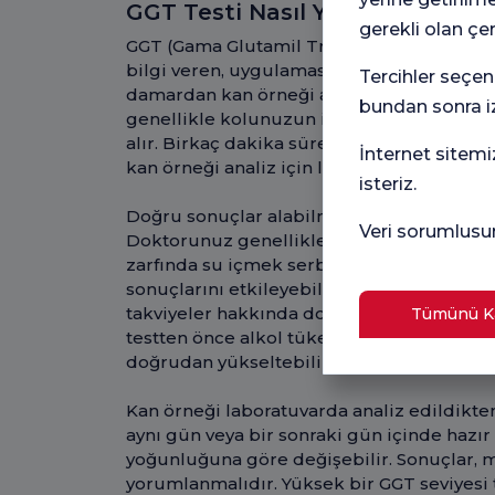
GGT Testi Nasıl Yapılır?
gerekli olan çe
GGT (Gama Glutamil Transferaz) testi, kara
bilgi veren, uygulaması oldukça kolay ve hı
Tercihler seçen
damardan kan örneği alınması prensibine d
bundan sonra iz
genellikle kolunuzun iç kısmındaki bir t
alır. Birkaç dakika süren bu işlem çoğu kiş
İnternet sitemi
kan örneği analiz için laboratuvara gönderi
isteriz.
Doğru sonuçlar alabilmek için GGT testi ön
Veri sorumlusu
Doktorunuz genellikle testten 8-12 saat ön
zarfında su içmek serbest olsa da yine de
sonuçlarını etkileyebileceği için kullandığı
takviyeler hakkında doktorunuzu mutlaka 
Tümünü Ka
testten önce alkol tüketiminden kaçınılmal
doğrudan yükseltebilir.
Kan örneği laboratuvarda analiz edildikten
aynı gün veya bir sonraki gün içinde hazır
yoğunluğuna göre değişebilir. Sonuçlar, 
yorumlanmalıdır. Yüksek bir GGT seviyesi t