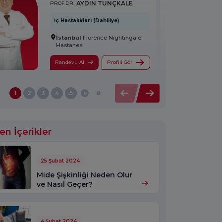
AYDIN TUNÇKALE
PROF.DR.
İç Hastalıkları (Dahiliye)
İstanbul
Florence Nightingale
Hastanesi
Randevu Al
Profili Gör
1
2
3
4
5
6
7
en İçerikler
25 Şubat 2024
Mide Şişkinliği Neden Olur
ve Nasıl Geçer?
4 Şubat 2024