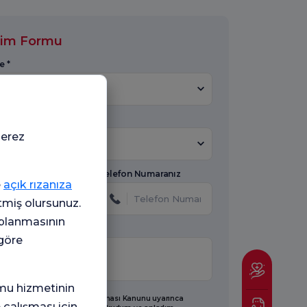
işim Formu
e *
Hastane Seçiniz
 Konu Seçiniz
çerez
Konu
Telefon Numaranız
e
açık rızanıza
etmiş olursunuz.
oplanmasının
 göre
mu hizmetinin
 sayılı Kişisel Verilerin Korunması Kanunu uyarınca
 çalışması için