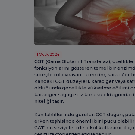
1 Ocak 2024
GGT (Gama Glutamil Transferaz), özellikle k
fonksiyonlarını gösteren temel bir enzimd
süreçte rol oynayan bu enzim, karaciğer 
Kandaki GGT düzeyleri, karaciğer veya safra
olduğunda genellikle yükselme eğilimi gö
karaciğer sağlığı söz konusu olduğunda do
niteliği taşır.
Kan tahlillerinde görülen GGT değeri, pota
erken teşhisinde önemli bir ipucu olabilir
GGT'nin seviyeleri de alkol kullanımı, ilaç 
çeşitli faktörlerden etkilenebilir.