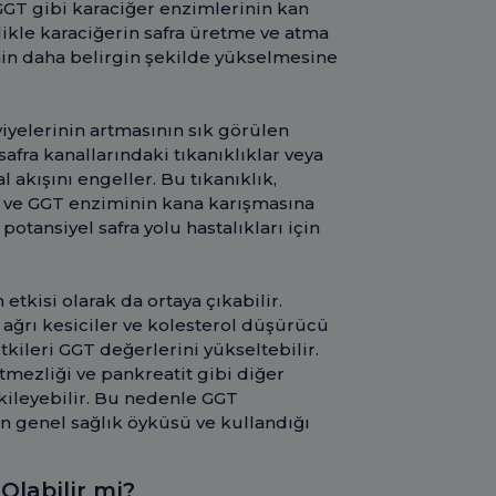
GGT gibi karaciğer enzimlerinin kan
likle karaciğerin safra üretme ve atma
'nin daha belirgin şekilde yükselmesine
viyelerinin artmasının sık görülen
 safra kanallarındaki tıkanıklıklar veya
 akışını engeller. Bu tıkanıklık,
e ve GGT enziminin kana karışmasına
potansiyel safra yolu hastalıkları için
 etkisi olarak da ortaya çıkabilir.
ı ağrı kesiciler ve kolesterol düşürücü
tkileri GGT değerlerini yükseltebilir.
etmezliği ve pankreatit gibi diğer
tkileyebilir. Bu nedenle GGT
ın genel sağlık öyküsü ve kullandığı
Olabilir mi?