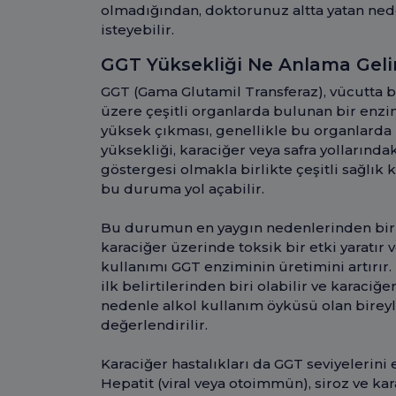
olmadığından, doktorunuz altta yatan ned
isteyebilir.
GGT Yüksekliği Ne Anlama Geli
GGT (Gama Glutamil Transferaz), vücutta ba
üzere çeşitli organlarda bulunan bir enzi
yüksek çıkması, genellikle bu organlarda 
yüksekliği, karaciğer veya safra yollarındak
göstergesi olmakla birlikte çeşitli sağlık k
bu duruma yol açabilir.
Bu durumun en yaygın nedenlerinden biri a
karaciğer üzerinde toksik bir etki yaratır 
kullanımı GGT enziminin üretimini artırır.
ilk belirtilerinden biri olabilir ve karaciğe
nedenle alkol kullanım öyküsü olan birey
değerlendirilir.
Karaciğer hastalıkları da GGT seviyelerini
Hepatit (viral veya otoimmün), siroz ve ka