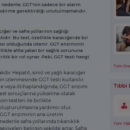
Bu nedenle, GGT'nin sadece bir alarm
lendirme gerektirdiği unutulmamalıdır.
iğer ve safra yollarının sağlığı
idir. Bu test, özellikle karaciğerde bir
hesi olduğunda istenir. GGT enziminin
likle altta yatan bir sağlık sorununa
itik bir rol oynar. Peki, GGT testi hangi
Tüm Öneri
kibi: Hepatit, siroz ve yağlı karaciğer
nin izlenmesinde GGT testi kullanılır.
Tıbbi 
e veya iltihaplandığında, GGT enzimi
test sonuçlarına yükselme olarak
on testleri ile birlikte
 oluşturulmasına yardımcı olur.
: GGT enziminin ana üretim
 nedenle safra yollarında tıkanıklık
Tüm Tıbbi
iyeleri belirgin şekilde artar. Safra