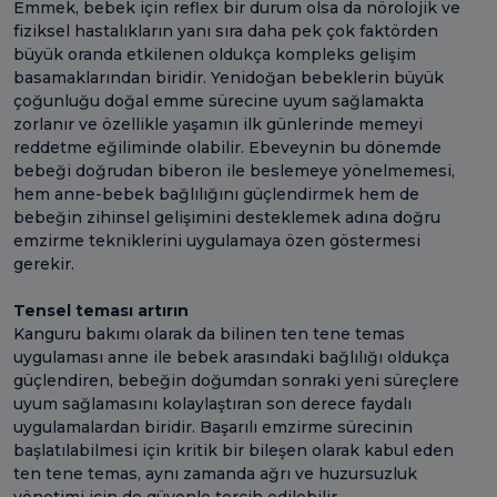
Emmek, bebek için reflex bir durum olsa da nörolojik ve
fiziksel hastalıkların yanı sıra daha pek çok faktörden
büyük oranda etkilenen oldukça kompleks gelişim
basamaklarından biridir. Yenidoğan bebeklerin büyük
çoğunluğu doğal emme sürecine uyum sağlamakta
zorlanır ve özellikle yaşamın ilk günlerinde memeyi
reddetme eğiliminde olabilir. Ebeveynin bu dönemde
bebeği doğrudan biberon ile beslemeye yönelmemesi,
hem anne-bebek bağlılığını güçlendirmek hem de
bebeğin zihinsel gelişimini desteklemek adına doğru
emzirme tekniklerini uygulamaya özen göstermesi
gerekir.
Tensel teması artırın
Kanguru bakımı olarak da bilinen ten tene temas
uygulaması anne ile bebek arasındaki bağlılığı oldukça
güçlendiren, bebeğin doğumdan sonraki yeni süreçlere
uyum sağlamasını kolaylaştıran son derece faydalı
uygulamalardan biridir. Başarılı emzirme sürecinin
başlatılabilmesi için kritik bir bileşen olarak kabul eden
ten tene temas, aynı zamanda ağrı ve huzursuzluk
yönetimi için de güvenle tercih edilebilir.