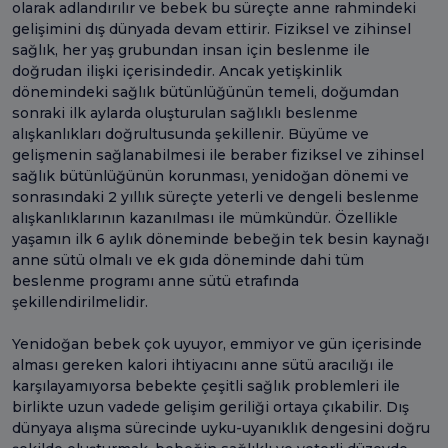
olarak adlandırılır ve bebek bu süreçte anne rahmindeki
gelişimini dış dünyada devam ettirir. Fiziksel ve zihinsel
sağlık, her yaş grubundan insan için beslenme ile
doğrudan ilişki içerisindedir. Ancak yetişkinlik
dönemindeki sağlık bütünlüğünün temeli, doğumdan
sonraki ilk aylarda oluşturulan sağlıklı beslenme
alışkanlıkları doğrultusunda şekillenir. Büyüme ve
gelişmenin sağlanabilmesi ile beraber fiziksel ve zihinsel
sağlık bütünlüğünün korunması, yenidoğan dönemi ve
sonrasındaki 2 yıllık süreçte yeterli ve dengeli beslenme
alışkanlıklarının kazanılması ile mümkündür. Özellikle
yaşamın ilk 6 aylık döneminde bebeğin tek besin kaynağı
anne sütü olmalı ve ek gıda döneminde dahi tüm
beslenme programı anne sütü etrafında
şekillendirilmelidir.
Yenidoğan bebek çok uyuyor, emmiyor ve gün içerisinde
alması gereken kalori ihtiyacını anne sütü aracılığı ile
karşılayamıyorsa bebekte çeşitli sağlık problemleri ile
birlikte uzun vadede gelişim geriliği ortaya çıkabilir. Dış
dünyaya alışma sürecinde uyku-uyanıklık dengesini doğru