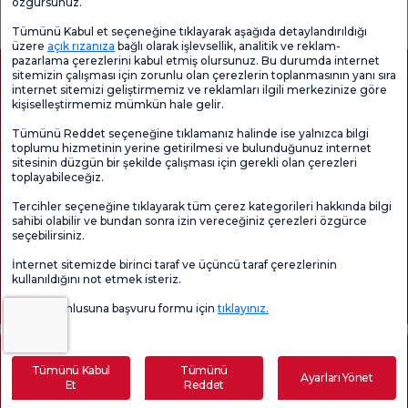
özgürsünüz.
Memnuniyet
Anketi'ni kontrol
Memnuniyet
Anketi
edin
Anketi
Tümünü Kabul et seçeneğine tıklayarak aşağıda detaylandırıldığı
üzere
açık rızanıza
bağlı olarak işlevsellik, analitik ve reklam-
pazarlama çerezlerini kabul etmiş olursunuz. Bu durumda internet
sitemizin çalışması için zorunlu olan çerezlerin toplanmasının yanı sıra
internet sitemizi geliştirmemiz ve reklamları ilgili merkezinize göre
kişiselleştirmemiz mümkün hale gelir.
Tümünü Reddet seçeneğine tıklamanız halinde ise yalnızca bilgi
toplumu hizmetinin yerine getirilmesi ve bulunduğunuz internet
sitesinin düzgün bir şekilde çalışması için gerekli olan çerezleri
toplayabileceğiz.
Sağlık Turizmi Yetkilendirmesi
Kvkk
Hasta Haklari
Tercihler seçeneğine tıklayarak tüm çerez kategorileri hakkında bilgi
Sayfa içeriği sadece bilgilendirme amaçlıdır. Tanı ve tedavi için mutlaka
sahibi olabilir ve bundan sonra izin vereceğiniz çerezleri özgürce
doktorunuza başvurunuz.
seçebilirsiniz.
@2026 Grup Florence Nightingale Hastaneleri
İnternet sitemizde birinci taraf ve üçüncü taraf çerezlerinin
kullanıldığını not etmek isteriz.
Editör: Uğurcan Durmuş - 0 549 455 55 46. - Güncelleme Tarihi: 09.08.2026
Veri sorumlusuna başvuru formu için
tıklayınız.
İçindekiler
Tümünü Kabul
Tümünü
Ayarları Yönet
Et
Reddet
Yenidoğan Bebekte Görülen Emme Problemleri Neden
Randevu Alın
E-Sonuç
Sizi Arayalım
Olur?