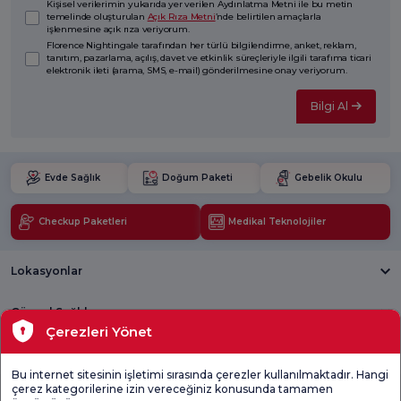
Kişisel verilerimin yukarıda yer verilen Aydınlatma Metni ile bu metin
temelinde oluşturulan
Açık Rıza Metni
’nde belirtilen amaçlarla
işlenmesine açık rıza veriyorum.
Florence Nightingale tarafından her türlü bilgilendirme, anket, reklam,
tanıtım, pazarlama, açılış, davet ve etkinlik süreçleriyle ilgili tarafıma ticari
elektronik ileti (arama, SMS, e-mail) gönderilmesine onay veriyorum.
Bilgi Al
Evde Sağlık
Doğum Paketi
Gebelik Okulu
Checkup Paketleri
Medikal Teknolojiler
Lokasyonlar
Güncel Sağlık
Çerezleri Yönet
Tıbbi Birimler
Bu internet sitesinin işletimi sırasında çerezler kullanılmaktadır. Hangi
çerez kategorilerine izin vereceğiniz konusunda tamamen
Genel
Memnuniyet
Promo