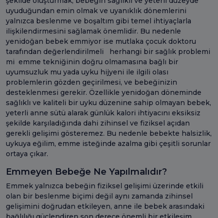
şekilde oluşturmak, bebeğin sağlıklı ve yeterli düzeyde
uyuduğundan emin olmak ve uyanıklık dönemlerini
yalnızca beslenme ve boşaltım gibi temel ihtiyaçlarla
ilişkilendirmesini sağlamak önemlidir. Bu nedenle
yenidoğan bebek emmiyor ise mutlaka çocuk doktoru
tarafından değerlendirilmeli herhangi bir sağlık problemi
mi emme tekniğinin doğru olmamasına bağlı bir
uyumsuzluk mu yada uyku hijyeni ile ilgili olası
problemlerin gözden geçirilmesi, ve bebeğinizin
desteklenmesi gerekir. Özellikle yenidoğan döneminde
sağlıklı ve kaliteli bir uyku düzenine sahip olmayan bebek,
yeterli anne sütü alarak günlük kalori ihtiyacını eksiksiz
şekilde karşıladığında dahi zihinsel ve fiziksel açıdan
gerekli gelişimi gösteremez. Bu nedenle bebekte halsizlik,
uykuya eğilim, emme isteğinde azalma gibi çeşitli sorunlar
ortaya çıkar.
Emmeyen Bebeğe Ne Yapılmalıdır?
Emmek yalnızca bebeğin fiziksel gelişimi üzerinde etkili
olan bir beslenme biçimi değil aynı zamanda zihinsel
gelişimini doğrudan etkileyen, anne ile bebek arasındaki
bağlılığı güçlendiren son derece önemli bir etkileşim