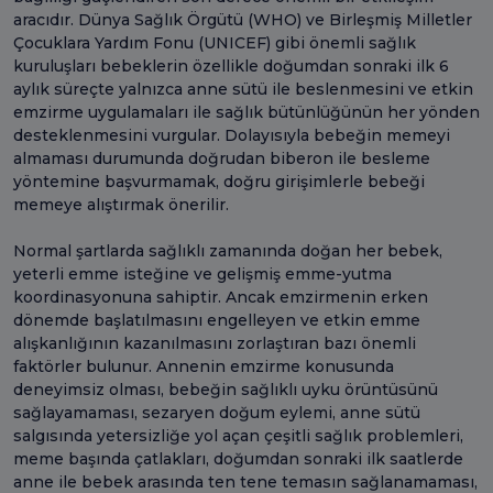
aracıdır. Dünya Sağlık Örgütü (WHO) ve Birleşmiş Milletler
Çocuklara Yardım Fonu (UNICEF) gibi önemli sağlık
kuruluşları bebeklerin özellikle doğumdan sonraki ilk 6
aylık süreçte yalnızca anne sütü ile beslenmesini ve etkin
emzirme uygulamaları ile sağlık bütünlüğünün her yönden
desteklenmesini vurgular. Dolayısıyla bebeğin memeyi
almaması durumunda doğrudan biberon ile besleme
yöntemine başvurmamak, doğru girişimlerle bebeği
memeye alıştırmak önerilir.
Normal şartlarda sağlıklı zamanında doğan her bebek,
yeterli emme isteğine ve gelişmiş emme-yutma
koordinasyonuna sahiptir. Ancak emzirmenin erken
dönemde başlatılmasını engelleyen ve etkin emme
alışkanlığının kazanılmasını zorlaştıran bazı önemli
faktörler bulunur. Annenin emzirme konusunda
deneyimsiz olması, bebeğin sağlıklı uyku örüntüsünü
sağlayamaması, sezaryen doğum eylemi, anne sütü
salgısında yetersizliğe yol açan çeşitli sağlık problemleri,
meme başında çatlakları, doğumdan sonraki ilk saatlerde
anne ile bebek arasında ten tene temasın sağlanamaması,