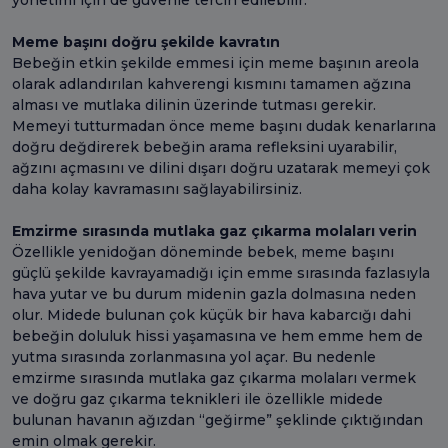
Meme başını doğru şekilde kavratın
Bebeğin etkin şekilde emmesi için meme başının areola
olarak adlandırılan kahverengi kısmını tamamen ağzına
alması ve mutlaka dilinin üzerinde tutması gerekir.
Memeyi tutturmadan önce meme başını dudak kenarlarına
doğru değdirerek bebeğin arama refleksini uyarabilir,
ağzını açmasını ve dilini dışarı doğru uzatarak memeyi çok
daha kolay kavramasını sağlayabilirsiniz.
Emzirme sırasında mutlaka gaz çıkarma molaları verin
Özellikle yenidoğan döneminde bebek, meme başını
güçlü şekilde kavrayamadığı için emme sırasında fazlasıyla
hava yutar ve bu durum midenin gazla dolmasına neden
olur. Midede bulunan çok küçük bir hava kabarcığı dahi
bebeğin doluluk hissi yaşamasına ve hem emme hem de
yutma sırasında zorlanmasına yol açar. Bu nedenle
emzirme sırasında mutlaka gaz çıkarma molaları vermek
ve doğru gaz çıkarma teknikleri ile özellikle midede
bulunan havanın ağızdan “geğirme” şeklinde çıktığından
emin olmak gerekir.