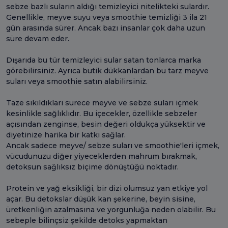
sebze bazlı suların aldığı temizleyici nitelikteki sulardır.
Genellikle, meyve suyu veya smoothie temizliği 3 ila 21
gün arasında sürer. Ancak bazı insanlar çok daha uzun
süre devam eder.
Dışarıda bu tür temizleyici sular satan tonlarca marka
görebilirsiniz. Ayrıca butik dükkanlardan bu tarz meyve
suları veya smoothie satın alabilirsiniz.
Taze sıkıldıkları sürece meyve ve sebze suları içmek
kesinlikle sağlıklıdır. Bu içecekler, özellikle sebzeler
açısından zenginse, besin değeri oldukça yüksektir ve
diyetinize harika bir katkı sağlar.
Ancak sadece meyve/ sebze suları ve smoothie'leri içmek,
vücudunuzu diğer yiyeceklerden mahrum bırakmak,
detoksun sağlıksız biçime dönüştüğü noktadır.
Protein ve yağ eksikliği, bir dizi olumsuz yan etkiye yol
açar. Bu detokslar düşük kan şekerine, beyin sisine,
üretkenliğin azalmasına ve yorgunluğa neden olabilir. Bu
sebeple bilinçsiz şekilde detoks yapmaktan