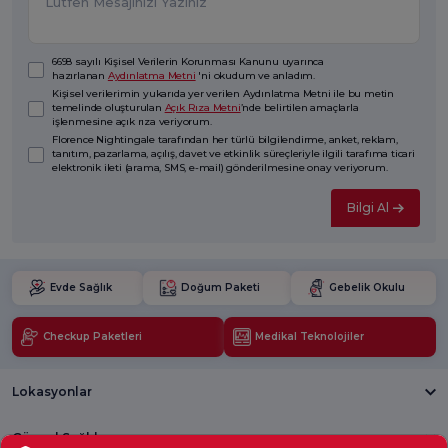
6698 sayılı Kişisel Verilerin Korunması Kanunu uyarınca
hazırlanan
Aydınlatma Metni
'ni okudum ve anladım.
Kişisel verilerimin yukarıda yer verilen Aydınlatma Metni ile bu metin
temelinde oluşturulan
Açık Rıza Metni
’nde belirtilen amaçlarla
işlenmesine açık rıza veriyorum.
Florence Nightingale tarafından her türlü bilgilendirme, anket, reklam,
tanıtım, pazarlama, açılış, davet ve etkinlik süreçleriyle ilgili tarafıma ticari
elektronik ileti (arama, SMS, e-mail) gönderilmesine onay veriyorum.
Bilgi Al
Evde Sağlık
Doğum Paketi
Gebelik Okulu
Checkup Paketleri
Medikal Teknolojiler
Lokasyonlar
Güncel Sağlık