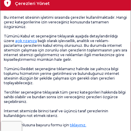
Çerezleri Yönet
Tıbbi Birimler
Bu internet sitesinin işletimi sırasında çerezler kullanılmaktadır. Hangi
çerez kategorilerine izin vereceğiniz konusunda tamamen
Genel
Memnuniyet
Promo
özgürsünüz.
Memnuniyet
Anketi'ni kontrol
Memnuniyet
Anketi
edin
Anketi
Tümünü Kabul et seçeneğine tıklayarak aşağıda detaylandırıldığı
üzere
açık rızanıza
bağlı olarak işlevsellik, analitik ve reklam-
pazarlama çerezlerini kabul etmiş olursunuz. Bu durumda internet
sitemizin çalışması için zorunlu olan çerezlerin toplanmasının yanı sıra
internet sitemizi geliştirmemiz ve reklamları ilgili merkezinize göre
kişiselleştirmemiz mümkün hale gelir.
Tümünü Reddet seçeneğine tıklamanız halinde ise yalnızca bilgi
toplumu hizmetinin yerine getirilmesi ve bulunduğunuz internet
sitesinin düzgün bir şekilde çalışması için gerekli olan çerezleri
toplayabileceğiz.
Sağlık Turizmi Yetkilendirmesi
Kvkk
Hasta Haklari
Tercihler seçeneğine tıklayarak tüm çerez kategorileri hakkında bilgi
Sayfa içeriği sadece bilgilendirme amaçlıdır. Tanı ve tedavi için mutlaka
sahibi olabilir ve bundan sonra izin vereceğiniz çerezleri özgürce
doktorunuza başvurunuz.
seçebilirsiniz.
@2026 Grup Florence Nightingale Hastaneleri
İnternet sitemizde birinci taraf ve üçüncü taraf çerezlerinin
kullanıldığını not etmek isteriz.
Editör: Uğurcan Durmuş - 0 549 455 55 46. - Güncelleme Tarihi: 07.08.2026
Veri sorumlusuna başvuru formu için
tıklayınız.