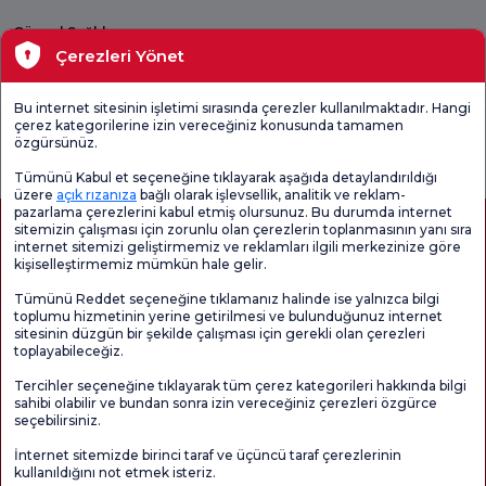
Güncel Sağlık
Çerezleri Yönet
Tıbbi Birimler
Bu internet sitesinin işletimi sırasında çerezler kullanılmaktadır. Hangi
çerez kategorilerine izin vereceğiniz konusunda tamamen
Genel
Memnuniyet
Promo
özgürsünüz.
Memnuniyet
Anketi'ni kontrol
Memnuniyet
Anketi
edin
Anketi
Tümünü Kabul et seçeneğine tıklayarak aşağıda detaylandırıldığı
üzere
açık rızanıza
bağlı olarak işlevsellik, analitik ve reklam-
pazarlama çerezlerini kabul etmiş olursunuz. Bu durumda internet
sitemizin çalışması için zorunlu olan çerezlerin toplanmasının yanı sıra
internet sitemizi geliştirmemiz ve reklamları ilgili merkezinize göre
kişiselleştirmemiz mümkün hale gelir.
Tümünü Reddet seçeneğine tıklamanız halinde ise yalnızca bilgi
toplumu hizmetinin yerine getirilmesi ve bulunduğunuz internet
sitesinin düzgün bir şekilde çalışması için gerekli olan çerezleri
toplayabileceğiz.
Sağlık Turizmi Yetkilendirmesi
Kvkk
Hasta Haklari
Tercihler seçeneğine tıklayarak tüm çerez kategorileri hakkında bilgi
Sayfa içeriği sadece bilgilendirme amaçlıdır. Tanı ve tedavi için mutlaka
sahibi olabilir ve bundan sonra izin vereceğiniz çerezleri özgürce
doktorunuza başvurunuz.
seçebilirsiniz.
@2026 Grup Florence Nightingale Hastaneleri
İnternet sitemizde birinci taraf ve üçüncü taraf çerezlerinin
kullanıldığını not etmek isteriz.