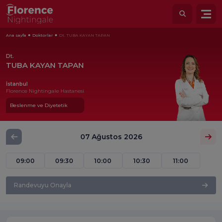
Ana sayfa
Doktorlar
Dt. TUBA KAYAN TAPAN
Dt.
TUBA KAYAN TAPAN
İstanbul
Florence Nightingale Hastanesi
Beslenme ve Diyetetik
07 Ağustos 2026
09:00
09:30
10:00
10:30
11:00
Randevuyu Onayla