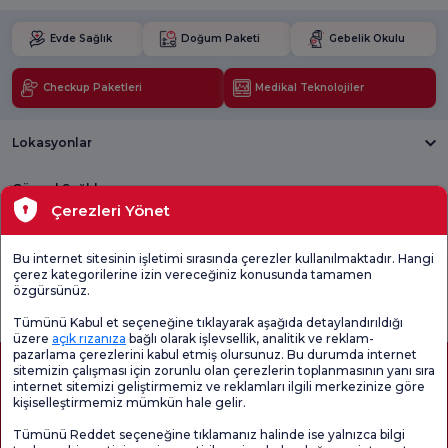
Evde Sağlık
Doğum Paketi
Gebelik Okulu
Checkup Paketleri
Medikal Teknolojiler
Lokasyonlar
Güncel Sağlık
Çerezleri Yönet
Tıbbi Birimler
Bu internet sitesinin işletimi sırasında çerezler kullanılmaktadır. Hangi
çerez kategorilerine izin vereceğiniz konusunda tamamen
Genel
Memnuniyet
Promo
özgürsünüz.
Memnuniyet
Anketi'ni kontrol
Memnuniyet
Anketi
edin
Anketi
Tümünü Kabul et seçeneğine tıklayarak aşağıda detaylandırıldığı
üzere
açık rızanıza
bağlı olarak işlevsellik, analitik ve reklam-
pazarlama çerezlerini kabul etmiş olursunuz. Bu durumda internet
sitemizin çalışması için zorunlu olan çerezlerin toplanmasının yanı sıra
internet sitemizi geliştirmemiz ve reklamları ilgili merkezinize göre
kişiselleştirmemiz mümkün hale gelir.
Tümünü Reddet seçeneğine tıklamanız halinde ise yalnızca bilgi