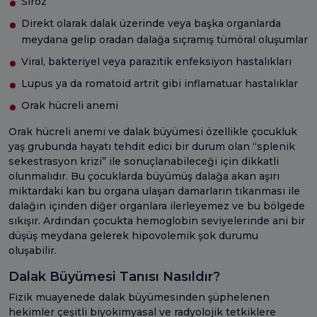
Siroz
Direkt olarak dalak üzerinde veya başka organlarda
meydana gelip oradan dalağa sıçramış tümöral oluşumlar
Viral, bakteriyel veya parazitik enfeksiyon hastalıkları
Lupus ya da romatoid artrit gibi inflamatuar hastalıklar
Orak hücreli anemi
Orak hücreli anemi ve dalak büyümesi özellikle çocukluk
yaş grubunda hayatı tehdit edici bir durum olan “splenik
sekestrasyon krizi” ile sonuçlanabileceği için dikkatli
olunmalıdır. Bu çocuklarda büyümüş dalağa akan aşırı
miktardaki kan bu organa ulaşan damarların tıkanması ile
dalağın içinden diğer organlara ilerleyemez ve bu bölgede
sıkışır. Ardından çocukta hemoglobin seviyelerinde ani bir
düşüş meydana gelerek hipovolemik şok durumu
oluşabilir.
Dalak Büyümesi Tanısı Nasıldır?
Fizik muayenede dalak büyümesinden şüphelenen
hekimler çeşitli biyokimyasal ve radyolojik tetkiklere