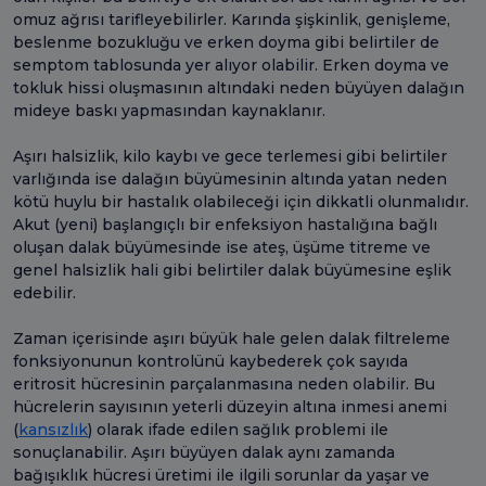
omuz ağrısı tarifleyebilirler. Karında şişkinlik, genişleme,
beslenme bozukluğu ve erken doyma gibi belirtiler de
semptom tablosunda yer alıyor olabilir. Erken doyma ve
tokluk hissi oluşmasının altındaki neden büyüyen dalağın
mideye baskı yapmasından kaynaklanır.
Aşırı halsizlik, kilo kaybı ve gece terlemesi gibi belirtiler
varlığında ise dalağın büyümesinin altında yatan neden
kötü huylu bir hastalık olabileceği için dikkatli olunmalıdır.
Akut (yeni) başlangıçlı bir enfeksiyon hastalığına bağlı
oluşan dalak büyümesinde ise ateş, üşüme titreme ve
genel halsizlik hali gibi belirtiler dalak büyümesine eşlik
edebilir.
Zaman içerisinde aşırı büyük hale gelen dalak filtreleme
fonksiyonunun kontrolünü kaybederek çok sayıda
eritrosit hücresinin parçalanmasına neden olabilir. Bu
hücrelerin sayısının yeterli düzeyin altına inmesi anemi
(
kansızlık
) olarak ifade edilen sağlık problemi ile
sonuçlanabilir. Aşırı büyüyen dalak aynı zamanda
bağışıklık hücresi üretimi ile ilgili sorunlar da yaşar ve