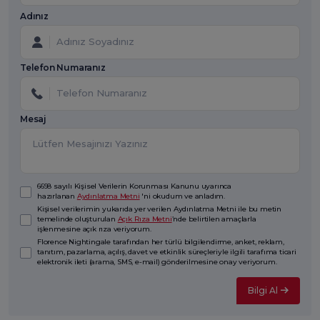
Adınız
Telefon Numaranız
Mesaj
6698 sayılı Kişisel Verilerin Korunması Kanunu uyarınca
hazırlanan
Aydınlatma Metni
'ni okudum ve anladım.
Kişisel verilerimin yukarıda yer verilen Aydınlatma Metni ile bu metin
temelinde oluşturulan
Açık Rıza Metni
’nde belirtilen amaçlarla
işlenmesine açık rıza veriyorum.
Florence Nightingale tarafından her türlü bilgilendirme, anket, reklam,
tanıtım, pazarlama, açılış, davet ve etkinlik süreçleriyle ilgili tarafıma ticari
elektronik ileti (arama, SMS, e-mail) gönderilmesine onay veriyorum.
Bilgi Al