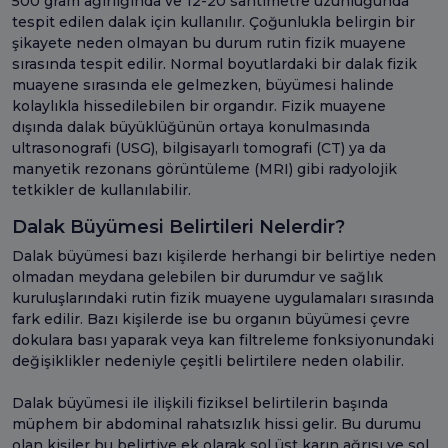
500 gram ağırlığında ve 12-20 santimetre uzunluğunda
tespit edilen dalak için kullanılır. Çoğunlukla belirgin bir
şikayete neden olmayan bu durum rutin fizik muayene
sırasında tespit edilir. Normal boyutlardaki bir dalak fizik
muayene sırasında ele gelmezken, büyümesi halinde
kolaylıkla hissedilebilen bir organdır. Fizik muayene
dışında dalak büyüklüğünün ortaya konulmasında
ultrasonografi (USG), bilgisayarlı tomografi (CT) ya da
manyetik rezonans görüntüleme (MRI) gibi radyolojik
tetkikler de kullanılabilir.
Dalak Büyümesi Belirtileri Nelerdir?
Dalak büyümesi bazı kişilerde herhangi bir belirtiye neden
olmadan meydana gelebilen bir durumdur ve sağlık
kuruluşlarındaki rutin fizik muayene uygulamaları sırasında
fark edilir. Bazı kişilerde ise bu organın büyümesi çevre
dokulara bası yaparak veya kan filtreleme fonksiyonundaki
değişiklikler nedeniyle çeşitli belirtilere neden olabilir.
Dalak büyümesi ile ilişkili fiziksel belirtilerin başında
müphem bir abdominal rahatsızlık hissi gelir. Bu durumu
olan kişiler bu belirtiye ek olarak sol üst karın ağrısı ve sol