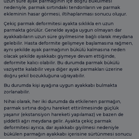
uzun süre ayak parmağının içe doğru bükülmesi
nedeniyle, parmak sırtındaki tendonların ve parmak
ekleminin hasar görmesi, iltihaplanması sonucu oluşur.
Çekiç parmak deformitesi ayakta sıklıkla en uzun
parmakta görülür. Genelde ayağa uygun olmayan dar
ayakkabıların uzun süre giyilmesine bağlı olarak meydana
gelebilir. Hasta deformite gelişmeye başlamasına rağmen,
aynı şekilde ayak parmağının bükülü kalmasına neden
olacak şekilde ayakkabı giymeye devam ettiğinde,
deformite kalıcı olabilir. Bu durumda parmak bükülü
vaziyette kalabilir veya diğer ayak parmakları üzerine
doğru şekil bozukluğuna uğrayabilir.
Bu durumda kişi ayağına uygun ayakkabı bulmakta
zorlanabilir.
Nihai olarak, her iki durumda da etkilenen parmağın,
parmak sırtına doğru hareket ettirilmesinde güçlük
yaşanır (ekstansiyon hareketi yapılamaz) ve bazen de
şiddetli ağrı meydana gelir. Ayakta çekiç parmak
deformitesi ayrıca, dar ayakkabı giyilmesi nedeniyle
bükülen parmağın ayakkabı içerisine sürtünmesi sonucu