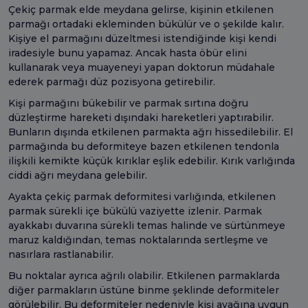
Çekiç parmak elde meydana gelirse, kişinin etkilenen
parmağı ortadaki ekleminden bükülür ve o şekilde kalır.
Kişiye el parmağını düzeltmesi istendiğinde kişi kendi
iradesiyle bunu yapamaz. Ancak hasta öbür elini
kullanarak veya muayeneyi yapan doktorun müdahale
ederek parmağı düz pozisyona getirebilir.
Kişi parmağını bükebilir ve parmak sırtına doğru
düzleştirme hareketi dışındaki hareketleri yaptırabilir.
Bunların dışında etkilenen parmakta ağrı hissedilebilir. El
parmağında bu deformiteye bazen etkilenen tendonla
ilişkili kemikte küçük kırıklar eşlik edebilir. Kırık varlığında
ciddi ağrı meydana gelebilir.
Ayakta çekiç parmak deformitesi varlığında, etkilenen
parmak sürekli içe bükülü vaziyette izlenir. Parmak
ayakkabı duvarına sürekli temas halinde ve sürtünmeye
maruz kaldığından, temas noktalarında sertleşme ve
nasırlara rastlanabilir.
Bu noktalar ayrıca ağrılı olabilir. Etkilenen parmaklarda
diğer parmakların üstüne binme şeklinde deformiteler
görülebilir. Bu deformiteler nedeniyle kişi ayağına uygun