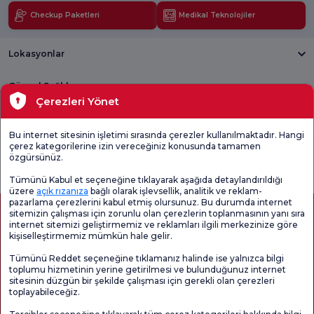
Checkup Paketleri
Medikal Teknolojiler
Lokasyonlar
Güncel Sağlık
Çerezleri Yönet
Tıbbi Birimler
Bu internet sitesinin işletimi sırasında çerezler kullanılmaktadır. Hangi
çerez kategorilerine izin vereceğiniz konusunda tamamen
Genel
Memnuniyet
Promo
özgürsünüz.
Memnuniyet
Anketi'ni kontrol
Memnuniyet
Anketi
edin
Anketi
Tümünü Kabul et seçeneğine tıklayarak aşağıda detaylandırıldığı
üzere
açık rızanıza
bağlı olarak işlevsellik, analitik ve reklam-
pazarlama çerezlerini kabul etmiş olursunuz. Bu durumda internet
sitemizin çalışması için zorunlu olan çerezlerin toplanmasının yanı sıra
internet sitemizi geliştirmemiz ve reklamları ilgili merkezinize göre
kişiselleştirmemiz mümkün hale gelir.
Tümünü Reddet seçeneğine tıklamanız halinde ise yalnızca bilgi
toplumu hizmetinin yerine getirilmesi ve bulunduğunuz internet
sitesinin düzgün bir şekilde çalışması için gerekli olan çerezleri
toplayabileceğiz.
Sağlık Turizmi Yetkilendirmesi
Kvkk
Hasta Haklari