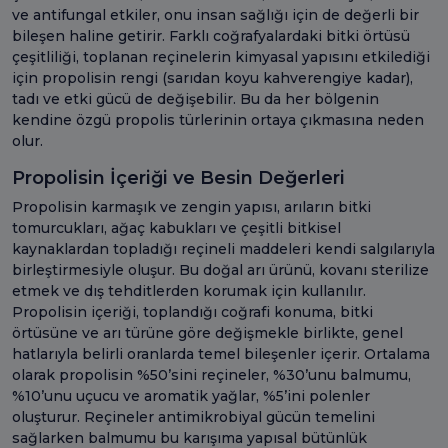
ve antifungal etkiler, onu insan sağlığı için de değerli bir
bileşen haline getirir. Farklı coğrafyalardaki bitki örtüsü
çeşitliliği, toplanan reçinelerin kimyasal yapısını etkilediği
için propolisin rengi (sarıdan koyu kahverengiye kadar),
tadı ve etki gücü de değişebilir. Bu da her bölgenin
kendine özgü propolis türlerinin ortaya çıkmasına neden
olur.
Propolisin İçeriği ve Besin Değerleri
Propolisin karmaşık ve zengin yapısı, arıların bitki
tomurcukları, ağaç kabukları ve çeşitli bitkisel
kaynaklardan topladığı reçineli maddeleri kendi salgılarıyla
birleştirmesiyle oluşur. Bu doğal arı ürünü, kovanı sterilize
etmek ve dış tehditlerden korumak için kullanılır.
Propolisin içeriği, toplandığı coğrafi konuma, bitki
örtüsüne ve arı türüne göre değişmekle birlikte, genel
hatlarıyla belirli oranlarda temel bileşenler içerir. Ortalama
olarak propolisin %50’sini reçineler, %30’unu balmumu,
%10’unu uçucu ve aromatik yağlar, %5’ini polenler
oluşturur. Reçineler antimikrobiyal gücün temelini
sağlarken balmumu bu karışıma yapısal bütünlük