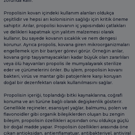
zorunda kalır.
Propolisin kovan içindeki kullanım alanları oldukça
çeşitlidir ve hepsi arı kolonisinin sağlığı için kritik öneme
sahiptir. Arılar, propolisi kovanın iç yapısındaki çatlakları
ve delikleri kapatmak için yalıtım malzemesi olarak
kullanır, bu sayede kovanın sıcaklık ve nem dengesi
korunur. Ayrıca propolis, kovana giren mikroorganizmaları
engellemek için bir bariyer görevi görür. Örneğin arılar,
kovana girip taşıyamayacakları kadar büyük olan zararlıları
veya ölü hayvanları propolis ile mumyalayarak sterilize
eder ve çürümelerini önler. Bu işlem, propolisin kovanı
bakteri, virüs ve mantar gibi patojenlere karşı koruyan
doğal bir dezenfektan olarak kullanılmasını sağlar.
Propolisin içeriği, toplandığı bitki kaynaklarına, coğrafi
konuma ve arı türüne bağlı olarak değişkenlik gösterir.
Genellikle reçineler, esansiyel yağlar, balmumu, polen ve
flavonoidler gibi organik bileşiklerden oluşan bu zengin
bileşim, propolisin özellikleri açısından onu oldukça güçlü
bir doğal madde yapar. Propolisin özellikleri arasında öne
çıkan antioksidan, antienflamatuar, antibakteriyel, antiviral