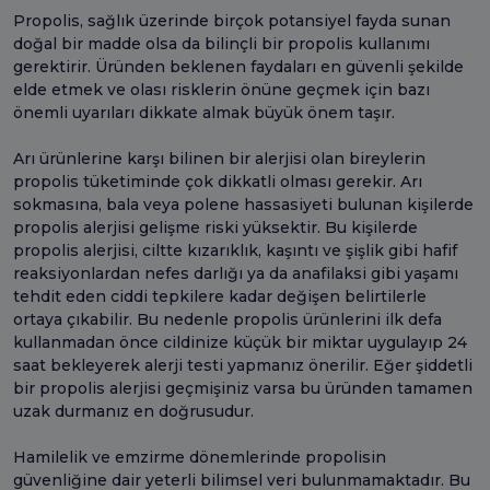
Propolis, sağlık üzerinde birçok potansiyel fayda sunan
doğal bir madde olsa da bilinçli bir propolis kullanımı
gerektirir. Üründen beklenen faydaları en güvenli şekilde
elde etmek ve olası risklerin önüne geçmek için bazı
önemli uyarıları dikkate almak büyük önem taşır.
Arı ürünlerine karşı bilinen bir alerjisi olan bireylerin
propolis tüketiminde çok dikkatli olması gerekir. Arı
sokmasına, bala veya polene hassasiyeti bulunan kişilerde
propolis alerjisi gelişme riski yüksektir. Bu kişilerde
propolis alerjisi, ciltte kızarıklık, kaşıntı ve şişlik gibi hafif
reaksiyonlardan nefes darlığı ya da anafilaksi gibi yaşamı
tehdit eden ciddi tepkilere kadar değişen belirtilerle
ortaya çıkabilir. Bu nedenle propolis ürünlerini ilk defa
kullanmadan önce cildinize küçük bir miktar uygulayıp 24
saat bekleyerek alerji testi yapmanız önerilir. Eğer şiddetli
bir propolis alerjisi geçmişiniz varsa bu üründen tamamen
uzak durmanız en doğrusudur.
Hamilelik ve emzirme dönemlerinde propolisin
güvenliğine dair yeterli bilimsel veri bulunmamaktadır. Bu