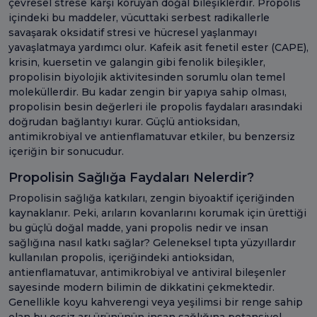
çevresel strese karşı koruyan doğal bileşiklerdir. Propolis
içindeki bu maddeler, vücuttaki serbest radikallerle
savaşarak oksidatif stresi ve hücresel yaşlanmayı
yavaşlatmaya yardımcı olur. Kafeik asit fenetil ester (CAPE),
krisin, kuersetin ve galangin gibi fenolik bileşikler,
propolisin biyolojik aktivitesinden sorumlu olan temel
moleküllerdir. Bu kadar zengin bir yapıya sahip olması,
propolisin besin değerleri ile propolis faydaları arasındaki
doğrudan bağlantıyı kurar. Güçlü antioksidan,
antimikrobiyal ve antienflamatuvar etkiler, bu benzersiz
içeriğin bir sonucudur.
Propolisin Sağlığa Faydaları Nelerdir?
Propolisin sağlığa katkıları, zengin biyoaktif içeriğinden
kaynaklanır. Peki, arıların kovanlarını korumak için ürettiği
bu güçlü doğal madde, yani propolis nedir ve insan
sağlığına nasıl katkı sağlar? Geleneksel tıpta yüzyıllardır
kullanılan propolis, içeriğindeki antioksidan,
antienflamatuvar, antimikrobiyal ve antiviral bileşenler
sayesinde modern bilimin de dikkatini çekmektedir.
Genellikle koyu kahverengi veya yeşilimsi bir renge sahip
olan bu eşsiz arı ürününün insan sağlığına potansiyel