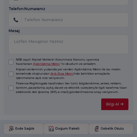
Telefon Numaranız
Mesaj
6698 sayılı Kişisel Verilerin Korunması Kanunu uyarınca
hazırlanan
Aydınlatma Metni
'ni okudum ve anladım.
Kişisel verilerimin yukarıda yer verilen Aydınlatma Metni ile bu metin
temelinde oluşturulan
Açık Rıza Metni
’nde belirtilen amaçlarla
işlenmesine açık rıza veriyorum.
Florence Nightingale tarafından her türlü bilgilendirme, anket, reklam,
tanıtım, pazarlama, açılış, davet ve etkinlik süreçleriyle ilgili tarafıma ticari
elektronik ileti (arama, SMS, e-mail) gönderilmesine onay veriyorum.
Bilgi Al
Evde Sağlık
Doğum Paketi
Gebelik Okulu