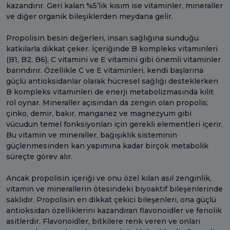
kazandırır. Geri kalan %5’lik kısım ise vitaminler, mineraller
ve diğer organik bileşiklerden meydana gelir.
Propolisin besin değerleri, insan sağlığına sunduğu
katkılarla dikkat çeker. İçeriğinde B kompleks vitaminleri
(B1, B2, B6), C vitamini ve E vitamini gibi önemli vitaminler
barındırır. Özellikle C ve E vitaminleri, kendi başlarına
güçlü antioksidanlar olarak hücresel sağlığı desteklerken
B kompleks vitaminleri de enerji metabolizmasında kilit
rol oynar. Mineraller açısından da zengin olan propolis;
çinko, demir, bakır, manganez ve magnezyum gibi
vücudun temel fonksiyonları için gerekli elementleri içerir.
Bu vitamin ve mineraller, bağışıklık sisteminin
güçlenmesinden kan yapımına kadar birçok metabolik
süreçte görev alır.
Ancak propolisin içeriği ve onu özel kılan asıl zenginlik,
vitamin ve minerallerin ötesindeki biyoaktif bileşenlerinde
saklıdır. Propolisin en dikkat çekici bileşenleri, ona güçlü
antioksidan özelliklerini kazandıran flavonoidler ve fenolik
asitlerdir. Flavonoidler, bitkilere renk veren ve onları