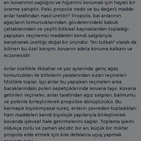
arı kovanının sağlığını ve hijyenini korumak için hayati bir
öneme sahiptir. Peki, propolis nedir ve bu değerli madde
arılar tarafından nasıl üretilir? Propolis, bal arılarının
ağaçların tomurcuklarından, gövdelerindeki kabuk
çatlaklarından ve çeşitli bitkisel kaynaklardan topladığı
yapışkan, reçinemsi maddeleri kendi salgılarıyla
karıştırarak ürettiği doğal bir üründür. "Arı tutkalı" olarak da
bilinen bu özel karışım, kovanın adeta koruma kalkanı ve
eczanesidir.
Arılar özellikle ilkbahar ve yaz aylarında, genç ağaç
tomurcukları ile bitkilerin yaralarından sızan reçineleri
titizlikle toplar. İşçi arılar bu yapışkan reçineleri arka
bacaklarındaki polen sepetçiklerinde kovana taşır. Kovana
getirilen reçineler, arılar tarafından ağız salgıları, balmumu
ve polenle birleştirilerek propolise dönüştürülür. Bu
karmaşık biyokimyasal süreç, arıların çevreden topladıkları
ham maddeleri kendi biyolojik yapılarıyla birleştirerek
kovanda işlevsel hale getirmelerini sağlar. Toplama işlemi
oldukça zorlu ve zaman alıcıdır; bir arı, küçük bir miktar
propolis elde etmek için bile defalarca uçuş yapmak