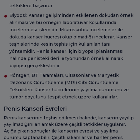
tetkiklere başvurur.
Biyopsi: Kanser gelişiminden etkilenen dokudan örnek
alınması ve bu örneğin laboratuvar koşullarında
incelenmesi işlemidir. Mikroskobik incelemeler ile
dokuda kanser hücresi olup olmadığı incelenir. Kanser
teşhislerinde kesin teşhis için kullanılan tanı
yöntemidir. Penis kanseri için biyopsi planlanması
halinde penisteki deri lezyonundan örnek alınarak
biyopsi gerçekleştirilir.
Röntgen, BT Taramaları, Ultrasonlar ve Manyetik
Rezonans Görüntüleme (MRI) Gibi Görüntüleme
Teknikleri: Kanser hücrelerinin yayılma durumunu ve
tümör boyutunu tespit etmek üzere kullanılırlar.
Penis Kanseri Evreleri
Penis kanserinin teşhis edilmesi halinde, kanserin yayılıp
yayılmadığını anlamak üzere çeşitli tetkikler uygulanır.
Açığa çıkan sonuçlar ile kanserin evresi ve yayılma
durumu saptanabilir. Çeşitli rakamlar ve harfler penis