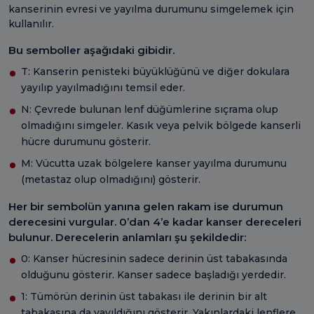
kanserinin evresi ve yayılma durumunu simgelemek için
kullanılır.
Bu semboller aşağıdaki gibidir.
T: Kanserin penisteki büyüklüğünü ve diğer dokulara
yayılıp yayılmadığını temsil eder.
N: Çevrede bulunan lenf düğümlerine sıçrama olup
olmadığını simgeler. Kasık veya pelvik bölgede kanserli
hücre durumunu gösterir.
M: Vücutta uzak bölgelere kanser yayılma durumunu
(metastaz olup olmadığını) gösterir.
Her bir sembolün yanına gelen rakam ise durumun
derecesini vurgular. 0’dan 4’e kadar kanser dereceleri
bulunur. Derecelerin anlamları şu şekildedir:
0: Kanser hücresinin sadece derinin üst tabakasında
olduğunu gösterir. Kanser sadece başladığı yerdedir.
1: Tümörün derinin üst tabakası ile derinin bir alt
tabakasına da yayıldığını gösterir. Yakınlardaki lenflere