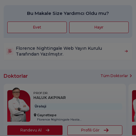
Bu Makale Size Yardımcı Oldu mu?
Evet
Hayır
Florence Nightingale Web Yayın Kurulu
Tarafından Yazılmıştır.
Doktorlar
Tüm Doktorlar
PROF.DR.
HALUK AKPINAR
Üroloji
Gayrettepe
Florence Nightingale Hastanesi
Randevu Al
Profili Gör