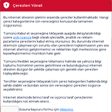
Çerezleri Yönet
Tıbbi Birimler
Bu internet sitesinin işletimi sırasında çerezler kullanılmaktadır. Hangi
çerez kategorilerine izin vereceğiniz konusunda tamamen
Genel
Memnuniyet
Promo
özgürsünüz.
Memnuniyet
Anketi'ni kontrol
Memnuniyet
Anketi
edin
Anketi
Tümünü Kabul et seçeneğine tıklayarak aşağıda detaylandırıldığı
üzere
açık rızanıza
bağlı olarak işlevsellik, analitik ve reklam-
pazarlama çerezlerini kabul etmiş olursunuz. Bu durumda internet
sitemizin çalışması için zorunlu olan çerezlerin toplanmasının yanı sıra
internet sitemizi geliştirmemiz ve reklamları ilgili merkezinize göre
kişiselleştirmemiz mümkün hale gelir.
Tümünü Reddet seçeneğine tıklamanız halinde ise yalnızca bilgi
toplumu hizmetinin yerine getirilmesi ve bulunduğunuz internet
sitesinin düzgün bir şekilde çalışması için gerekli olan çerezleri
toplayabileceğiz.
Sağlık Turizmi Yetkilendirmesi
Kvkk
Hasta Haklari
Tercihler seçeneğine tıklayarak tüm çerez kategorileri hakkında bilgi
Sayfa içeriği sadece bilgilendirme amaçlıdır. Tanı ve tedavi için mutlaka
sahibi olabilir ve bundan sonra izin vereceğiniz çerezleri özgürce
doktorunuza başvurunuz.
seçebilirsiniz.
@2026 Grup Florence Nightingale Hastaneleri
İnternet sitemizde birinci taraf ve üçüncü taraf çerezlerinin
kullanıldığını not etmek isteriz.
Editör: Uğurcan Durmuş - 0 549 455 55 46. - Güncelleme Tarihi: 08.08.2026
Veri sorumlusuna başvuru formu için
tıklayınız.