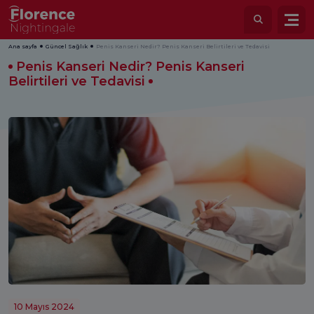
Ana sayfa
Güncel Sağlık
Penis Kanseri Nedir? Penis Kanseri Belirtileri ve Tedavisi
Penis Kanseri Nedir? Penis Kanseri
Belirtileri ve Tedavisi
10 Mayıs 2024