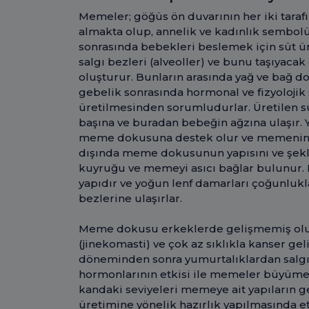
Memeler; göğüs ön duvarının her iki taraf
almakta olup, annelik ve kadınlık sembolü
sonrasında bebekleri beslemek için süt ü
salgı bezleri (alveoller) ve bunu taşıyacak
oluşturur. Bunların arasında yağ ve bağ do
gebelik sonrasında hormonal ve fizyolojik
üretilmesinden sorumludurlar. Üretilen süt
başına ve buradan bebeğin ağzına ulaşır.
meme dokusuna destek olur ve memenin b
dışında meme dokusunun yapısını ve şekli
kuyruğu ve memeyi asıcı bağlar bulunur.
yapıdır ve yoğun lenf damarları çoğunlukl
bezlerine ulaşırlar.
Meme dokusu erkeklerde gelişmemiş olup
(jinekomasti) ve çok az sıklıkla kanser gel
döneminden sonra yumurtalıklardan salgı
hormonlarının etkisi ile memeler büyüm
kandaki seviyeleri memeye ait yapıların 
üretimine yönelik hazırlık yapılmasında et