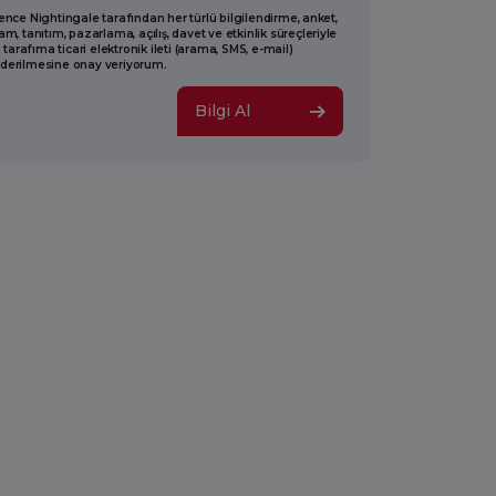
ence Nightingale tarafından her türlü bilgilendirme, anket,
am, tanıtım, pazarlama, açılış, davet ve etkinlik süreçleriyle
li tarafıma ticari elektronik ileti (arama, SMS, e-mail)
derilmesine onay veriyorum.
Bilgi Al