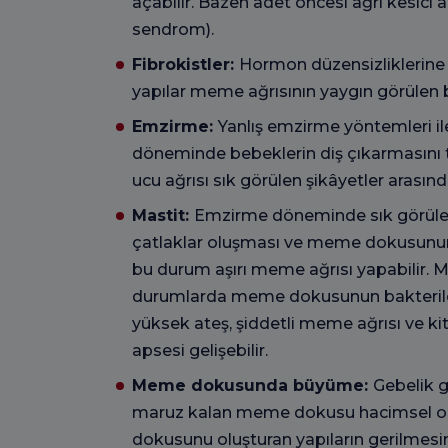
açabilir. Bazen adet öncesi ağrı kesici a
sendrom).
Fibrokistler:
Hormon düzensizliklerine
yapılar meme ağrısının yaygın görülen b
Emzirme:
Yanlış emzirme yöntemleri ile
döneminde bebeklerin diş çıkarmasın
ucu ağrısı sık görülen şikâyetler arasınd
Mastit:
Emzirme döneminde sık görüle
çatlaklar oluşması ve meme dokusunun i
bu durum aşırı meme ağrısı yapabilir. M
durumlarda meme dokusunun bakterile
yüksek ateş, şiddetli meme ağrısı ve ki
apsesi gelişebilir.
Meme dokusunda büyüme:
Gebelik g
maruz kalan meme dokusu hacimsel ol
dokusunu oluşturan yapıların gerilmesin