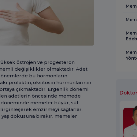
Meme
Meme
Meme 
Edebi
Meme
Yönt
üksek östrojen ve progesteron
nemli değişiklikler olmaktadır. Adet
 dönemlerde bu hormonların
aki prolaktin, oksitosin hormonlarının
 ortaya çıkmaktadır. Ergenlik dönemi
Doktor
eden adetlerin öncesinde memede
ik döneminde memeler büyür, süt
lirginleşerek emzirmeyi sağlarlar.
yaş dokusuna bırakır, memeler