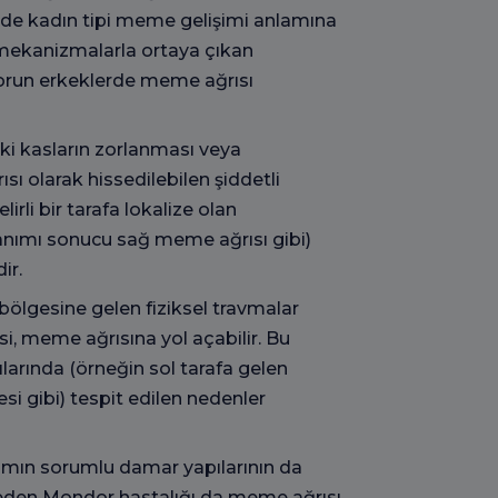
erde kadın tipi meme gelişimi anlamına
mekanizmalarla ortaya çıkan
sorun erkeklerde meme ağrısı
i kasların zorlanması veya
ı olarak hissedilebilen şiddetli
lirli bir tarafa lokalize olan
anımı sonucu sağ meme ağrısı gibi)
ir.
lgesine gelen fiziksel travmalar
 meme ağrısına yol açabilir. Bu
arında (örneğin sol tarafa gelen
i gibi) tespit edilen nedenler
mın sorumlu damar yapılarının da
 eden Mondor hastalığı da meme ağrısı