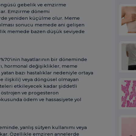
öngüsü gebelik ve emzirme
ğlar. Emzirme dönemi
de yeniden küçülme olur. Meme
olması sonucu memede ani gelişen
inlik memede bazen düşük seviyede
k %70'inin hayatlarının bir döneminde
ğrı, hormonal değişiklikler, meme
yatan bazı hastalıklar nedeniyle ortaya
le ilişkili) veya döngüsel olmayan
teleri etkileyecek kadar şiddetli
 östrojen ve progesteron
kusunda ödem ve hassasiyete yol
minde, yanlış sütyen kullanımı veya
kar. Özellikle emziren annelerde