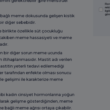
lımını gerektirebilir (pre-menstrüel
Flor
rekl
ilgi
gön
 bağlı meme dokusunda gelişen kistik
ir diğer sebebidir.
 birlikte özellikle süt çocukluğu
ı takiben meme hassasiyeti ve meme
adır.
n bir diğer sorun meme ucunda
ltihaplanmasıdır. Mastit adı verilen
astitin yeterli tedavi edilemediği
r tarafından enfekte olması sonucu
tle gelişimi ile karakterize meme
ibi kadın cinsiyet hormonlarına yoğun
arak gelişme gösterdiğinden, meme
e bağlı meme ağrısı ortaya çıkabilir.