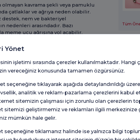
n olmayan kavrama şekli veya pamuklu
 çatlaklar ve ağrıya neden olabilir.
z destek, nem ve bakteriyel
Tüm Öneri
n nedenleri arasındadır. Bazı
da meme ucu ağrısına yol açabilir.
Tıbbi 
ri Yönet
imlere bağlı olarak meme dokusu
gede bulunan damar yapılarının
sinin işletimi sırasında çerezler kullanılmaktadır. Hangi 
su olabilir, memede ve meme
 izin vereceğiniz konusunda tamamen özgürsünüz.
ikle adet kanamasının öncesindeki
en günlerde meme hassasiyeti ve ağrısı
t seçeneğine tıklayarak aşağıda detaylandırıldığı üzer
in hızlı büyümesine bağlı ağrısı
levsellik, analitik ve reklam-pazarlama çerezlerini kabul 
 alan hastalarda da görülebilir. Yine
rnet sitemizin çalışması için zorunlu olan çerezlerin t
sonucunda meme dokusunun yapısında
ğişiklik adı verilen içi az veya çok
et sitemizi geliştirmemiz ve reklamları ilgili merkezinize
Tüm Tıbbi
.
miz mümkün hale gelir.
k memede gerginlik, acıma ve ağrı
seçeneğine tıklamanız halinde ise yalnızca bilgi toplu
eydana gelme süreci ağrılı olabildiği
İlet
esi ve bulunduğunuz internet sitesinin düzgün bir şekilde