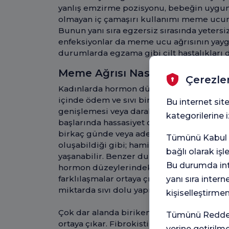
yanlış emzirme pozisyonu, bebeğin uygu
olmayan iç çamaşırı kullanımı meme ucunda
Bunun yanı sıra egzersiz sırasında yetersi
enfeksiyonlar da meme ucu ağrısının yaygı
durumlarda egzama gibi cilt hastalıkları 
Meme Ağrısı Nasıl Gelişir?
Çerezle
Kadınlarda hormon düzeylerindeki değiş
içinde ödem ve sıvı birikimi gelişir, böl
Bu internet site
genişlemesi veya daralması da söz konu
kategorilerine
başlarında hassasiyet ortaya çıkar. Özell
birkaç günde veya adetlerin ortasına gel
Tümünü Kabul e
oluşabildiği gibi; hamilelikte de memeler
bağlı olarak iş
yaşanabilir. Benzer durum hormon tedavisi
Bu durumda inte
hormon düzeylerindeki sık değişimler 
farklılaşmalar ortaya çıkarak fibrokistik de
yanı sıra intern
miktarda sıvı dolu yapılanmalar gelişebilir
kişiselleştirme
Çok dar alanda biriken sıvıya bağlı olara
Tümünü Reddet 
ortaya çıkar. Fibrokistik değişikliklerin m
yerine getirilm