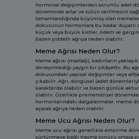
hormonal değişimlerden sorumlu adet d
döneminde artar ve sütün verilmesini sa
tamamlandığında büyümüş olan memeler
dokusunun hormonlara bu kadar duyarlı 
küçük veya büyük kistler, ödem ve gerg
bazen şiddetli ağrıya neden olabilir.
Meme Ağrısı Neden Olur?
Meme ağrısı (mastalji), kadınların yaklaşı
deneyimlediği yaygın bir şikâyettir. Bu a
dokusundaki yapısal değişimler veya altta 
çıkabilir. Ağrı, döngüsel (adet dönemleriy
karakterde olabilir ve bazen günlük aktivi
olabilir. Özellikle premenstrüel dönemde
hormonlarındaki dalgalanmalar, meme do
açarak ağrıya neden olabilir.
Meme Ucu Ağrısı Neden Olur?
Meme ucu ağrısı genellikle emzirme döne
sürtünmeye bağlı travma sonucu ortaya çı