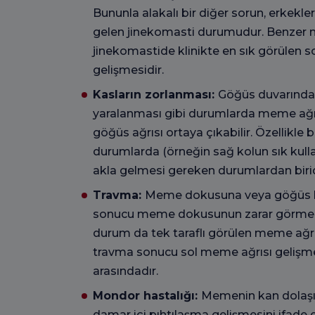
Bununla alakalı bir diğer sorun, erkekl
gelen jinekomasti durumudur. Benzer 
jinekomastide klinikte en sık görülen 
gelişmesidir.
Kasların zorlanması:
Göğüs duvarındak
yaralanması gibi durumlarda meme ağrıs
göğüs ağrısı ortaya çıkabilir. Özellikle be
durumlarda (örneğin sağ kolun sık kull
akla gelmesi gereken durumlardan birid
Travma:
Meme dokusuna veya göğüs bö
sonucu meme dokusunun zarar görmesi,
durum da tek taraflı görülen meme ağrıl
travma sonucu sol meme ağrısı gelişmes
arasındadır.
Mondor hastalığı:
Memenin kan dolaşı
damar içi pıhtılaşma gelişmesini ifade