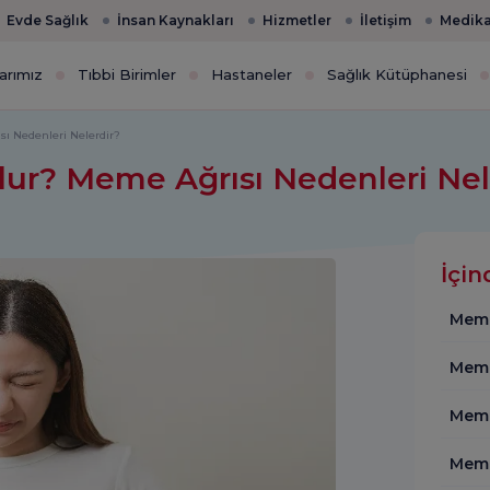
Evde Sağlık
İnsan Kaynakları
Hizmetler
İletişim
Medika
arımız
Tıbbi Birimler
Hastaneler
Sağlık Kütüphanesi
ı Nedenleri Nelerdir?
ur? Meme Ağrısı Nedenleri Nel
İçin
Meme
Meme
Meme
Meme 