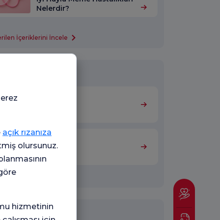
Nelerdir?
len İçeriklerini İncele
Birimler
çerez
Genel Cerrahi
e
açık rızanıza
etmiş olursunuz.
Meme Cerrahisi
oplanmasının
 göre
 Birimleri incele
mu hizmetinin
işim Formu
 çalışması için