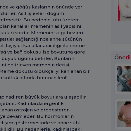
ında ve göğüs kaslarının önünde yer
dürler. Asıl işlevleri doğum
retmektir. Bu nedenle ütü üreten
 olan kanallar memenin asıl yapısını
kuları vardır. Memenin salgı bezleri;
 şartlar sağlandığında anne sütünün
, taşıyıcı kanallar aracılığı ile meme
 Yağ ve bağ dokusu ise boyutuna göre
Öneril
üyüklüğünü belirler. Bunların
ni belirleyen memenin derisi,
 Meme dokusu oldukça iyi kanlanan bir
a koltuk altında bulunan lenf
 nadiren büyük boyutlara ulaşabilir
işebilir. Kadınlarda ergenlik
lanan östrojen ve progesteron
eye devam eder. Bu hormonların
gelişim göstermesinde ve anne sütü
kilidir. Bu nedenlerle, kadınlardaki