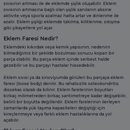
sıvısının artması ile de eklemde şişlik oluşabilir. Eklem
sıvısının artmasına bağlı olan şişlik sanılanın aksine
aktivite veya sporla azalmaz hatta artar ve dinlenme ile
azalır. Eklem şişliği eklemde takılma, kilitlenme, sıkışma
gibi şikayetlere yol açar.
Eklem Faresi Nedir?
Eklemdeki kıkırdak veya kemik yapısının, nedenini
bilmediğimiz bir şekilde bozulması sonucu kopan bir
parça olabilir. Bu parça eklem içinde serbest halde
gezebilir ve bu parçayı hastalar hissedebilir.
Eklem sıvısı ya da sinoviyumda görülen bu parçaya eklem
faresi (loose body) denilir. Bu rahatsızlık osteokondritis
dissekas olarak da bilinir. Eklem farelerinin boyutları
birkaç milimetreden birkaç santimetreye kadar değişebilir,
belirli bir boyutta değillerdir. Eklem farelerinin ilerleyen
zamanlarda yük taşıma kapasiteleri değiştiği için
kireçlenmeye veya farklı eklem hastalıklarına da yol
açabilir.