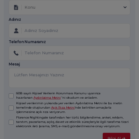
Konu
Adınız
Telefon Numaranız
Mesaj
6698 sayılı Kişisel Verilerin Korunması Kanunu uyarınca
hazırlanan
Aydınlatma Metni
'ni okudum ve anladım.
Kişisel verilerimin yukarıda yer verilen Aydınlatma Metni ile bu metin
temelinde oluşturulan
Açık Rıza Metni
’nde belirtilen amaçlarla
işlenmesine açık rıza veriyorum.
Florence Nightingale tarafından her türlü bilgilendirme, anket, reklam,
tanıtım, pazarlama, açılış, davet ve etkinlik süreçleriyle ilgili tarafıma ticari
elektronik ileti (arama, SMS, e-mail) gönderilmesine onay veriyorum.
Bilgi Al