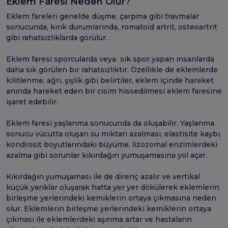
Eklem Faresi Neden Olur?
Eklem fareleri genelde düşme, çarpma gibi travmalar
sonucunda, kırık durumlarında, romatoid artrit, osteoartrit
gibi rahatsızlıklarda görülür.
Eklem faresi sporcularda veya sık spor yapan insanlarda
daha sık görülen bir rahatsızlıktır. Özellikle de eklemlerde
kilitlenme, ağrı, şişlik gibi belirtiler, eklem içinde hareket
anında hareket eden bir cisim hissedilmesi eklem faresine
işaret edebilir.
Eklem faresi yaşlanma sonucunda da oluşabilir. Yaşlanma
sonucu vücutta oluşan su miktarı azalması, elastisite kaybı,
kondrosit boyutlarındaki büyüme, lizozomal enzimlerdeki
azalma gibi sorunlar kıkırdağın yumuşamasına yol açar.
Kıkırdağın yumuşaması ile de direnç azalır ve vertikal
küçük yarıklar oluşarak hatta yer yer dökülerek eklemlerin
birleşme yerlerindeki kemiklerin ortaya çıkmasına neden
olur. Eklemlerin birleşme yerlerindeki kemiklerin ortaya
çıkması ile eklemlerdeki aşınma artar ve hastaların