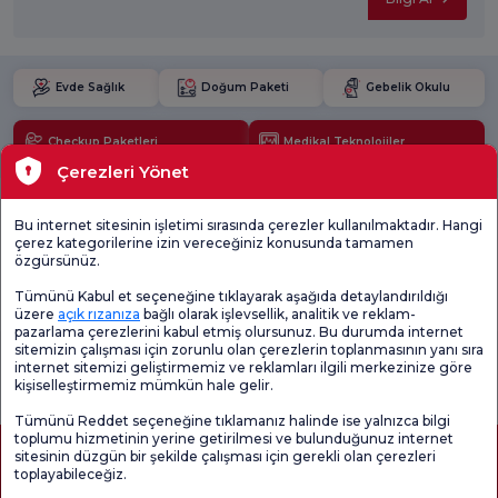
Evde Sağlık
Doğum Paketi
Gebelik Okulu
Checkup Paketleri
Medikal Teknolojiler
Çerezleri Yönet
Lokasyonlar
Bu internet sitesinin işletimi sırasında çerezler kullanılmaktadır. Hangi
çerez kategorilerine izin vereceğiniz konusunda tamamen
Güncel Sağlık
özgürsünüz.
Tümünü Kabul et seçeneğine tıklayarak aşağıda detaylandırıldığı
Tıbbi Birimler
üzere
açık rızanıza
bağlı olarak işlevsellik, analitik ve reklam-
pazarlama çerezlerini kabul etmiş olursunuz. Bu durumda internet
sitemizin çalışması için zorunlu olan çerezlerin toplanmasının yanı sıra
Genel
Memnuniyet
Promo
internet sitemizi geliştirmemiz ve reklamları ilgili merkezinize göre
Memnuniyet
Anketi'ni kontrol
Memnuniyet
kişiselleştirmemiz mümkün hale gelir.
Anketi
edin
Anketi
Tümünü Reddet seçeneğine tıklamanız halinde ise yalnızca bilgi
toplumu hizmetinin yerine getirilmesi ve bulunduğunuz internet
sitesinin düzgün bir şekilde çalışması için gerekli olan çerezleri
toplayabileceğiz.