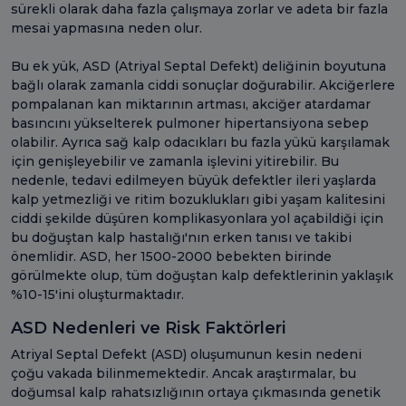
sürekli olarak daha fazla çalışmaya zorlar ve adeta bir fazla
mesai yapmasına neden olur.
Bu ek yük, ASD (Atriyal Septal Defekt) deliğinin boyutuna
bağlı olarak zamanla ciddi sonuçlar doğurabilir. Akciğerlere
pompalanan kan miktarının artması, akciğer atardamar
basıncını yükselterek pulmoner hipertansiyona sebep
olabilir. Ayrıca sağ kalp odacıkları bu fazla yükü karşılamak
için genişleyebilir ve zamanla işlevini yitirebilir. Bu
nedenle, tedavi edilmeyen büyük defektler ileri yaşlarda
kalp yetmezliği ve ritim bozuklukları gibi yaşam kalitesini
ciddi şekilde düşüren komplikasyonlara yol açabildiği için
bu doğuştan kalp hastalığı'nın erken tanısı ve takibi
önemlidir. ASD, her 1500-2000 bebekten birinde
görülmekte olup, tüm doğuştan kalp defektlerinin yaklaşık
%10-15'ini oluşturmaktadır.
ASD Nedenleri ve Risk Faktörleri
Atriyal Septal Defekt (ASD) oluşumunun kesin nedeni
çoğu vakada bilinmemektedir. Ancak araştırmalar, bu
doğumsal kalp rahatsızlığının ortaya çıkmasında genetik