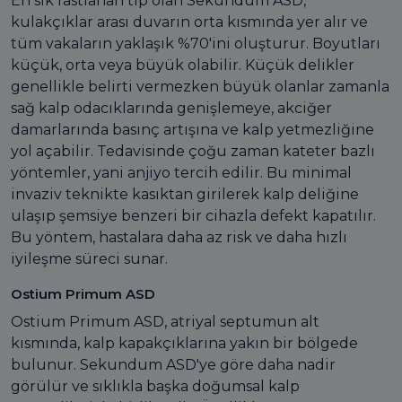
En sık rastlanan tip olan Sekundum ASD,
kulakçıklar arası duvarın orta kısmında yer alır ve
tüm vakaların yaklaşık %70'ini oluşturur. Boyutları
küçük, orta veya büyük olabilir. Küçük delikler
genellikle belirti vermezken büyük olanlar zamanla
sağ kalp odacıklarında genişlemeye, akciğer
damarlarında basınç artışına ve kalp yetmezliğine
yol açabilir. Tedavisinde çoğu zaman kateter bazlı
yöntemler, yani anjiyo tercih edilir. Bu minimal
invaziv teknikte kasıktan girilerek kalp deliğine
ulaşıp şemsiye benzeri bir cihazla defekt kapatılır.
Bu yöntem, hastalara daha az risk ve daha hızlı
iyileşme süreci sunar.
Ostium Primum ASD
Ostium Primum ASD, atriyal septumun alt
kısmında, kalp kapakçıklarına yakın bir bölgede
bulunur. Sekundum ASD'ye göre daha nadir
görülür ve sıklıkla başka doğumsal kalp