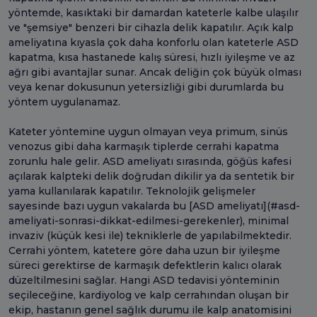
yöntemde, kasıktaki bir damardan kateterle kalbe ulaşılır
ve "şemsiye" benzeri bir cihazla delik kapatılır. Açık kalp
ameliyatına kıyasla çok daha konforlu olan kateterle ASD
kapatma, kısa hastanede kalış süresi, hızlı iyileşme ve az
ağrı gibi avantajlar sunar. Ancak deliğin çok büyük olması
veya kenar dokusunun yetersizliği gibi durumlarda bu
yöntem uygulanamaz.
Kateter yöntemine uygun olmayan veya primum, sinüs
venozus gibi daha karmaşık tiplerde cerrahi kapatma
zorunlu hale gelir. ASD ameliyatı sırasında, göğüs kafesi
açılarak kalpteki delik doğrudan dikilir ya da sentetik bir
yama kullanılarak kapatılır. Teknolojik gelişmeler
sayesinde bazı uygun vakalarda bu [ASD ameliyatı](#asd-
ameliyati-sonrasi-dikkat-edilmesi-gerekenler), minimal
invaziv (küçük kesi ile) tekniklerle de yapılabilmektedir.
Cerrahi yöntem, katetere göre daha uzun bir iyileşme
süreci gerektirse de karmaşık defektlerin kalıcı olarak
düzeltilmesini sağlar. Hangi ASD tedavisi yönteminin
seçileceğine, kardiyolog ve kalp cerrahından oluşan bir
ekip, hastanın genel sağlık durumu ile kalp anatomisini