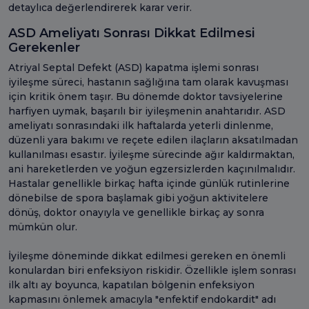
detaylıca değerlendirerek karar verir.
ASD Ameliyatı Sonrası Dikkat Edilmesi
Gerekenler
Atriyal Septal Defekt (ASD) kapatma işlemi sonrası
iyileşme süreci, hastanın sağlığına tam olarak kavuşması
için kritik önem taşır. Bu dönemde doktor tavsiyelerine
harfiyen uymak, başarılı bir iyileşmenin anahtarıdır. ASD
ameliyatı sonrasındaki ilk haftalarda yeterli dinlenme,
düzenli yara bakımı ve reçete edilen ilaçların aksatılmadan
kullanılması esastır. İyileşme sürecinde ağır kaldırmaktan,
ani hareketlerden ve yoğun egzersizlerden kaçınılmalıdır.
Hastalar genellikle birkaç hafta içinde günlük rutinlerine
dönebilse de spora başlamak gibi yoğun aktivitelere
dönüş, doktor onayıyla ve genellikle birkaç ay sonra
mümkün olur.
İyileşme döneminde dikkat edilmesi gereken en önemli
konulardan biri enfeksiyon riskidir. Özellikle işlem sonrası
ilk altı ay boyunca, kapatılan bölgenin enfeksiyon
kapmasını önlemek amacıyla "enfektif endokardit" adı