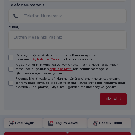
Telefon Numaranız
Mesaj
6698 sayılı Kişisel Verilerin Korunması Kanunu uyarınca
hazırlanan
Aydınlatma Metni
'ni okudum ve anladım.
Kişisel verilerimin yukarıda yer verilen Aydınlatma Metni ile bu metin
temelinde oluşturulan
Açık Rıza Metni
’nde belirtilen amaçlarla
işlenmesine açık rıza veriyorum.
Florence Nightingale tarafından her türlü bilgilendirme, anket, reklam,
tanıtım, pazarlama, açılış, davet ve etkinlik süreçleriyle ilgili tarafıma ticari
elektronik ileti (arama, SMS, e-mail) gönderilmesine onay veriyorum.
Bilgi Al
Evde Sağlık
Doğum Paketi
Gebelik Okulu