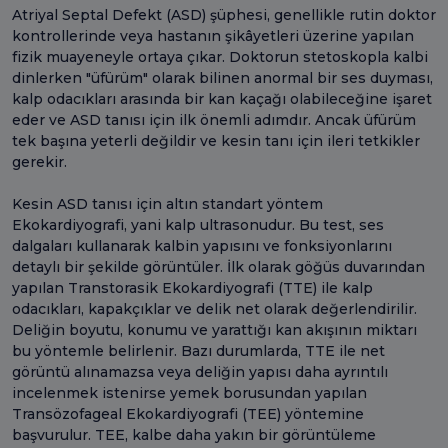
Atriyal Septal Defekt (ASD) şüphesi, genellikle rutin doktor
kontrollerinde veya hastanın şikâyetleri üzerine yapılan
fizik muayeneyle ortaya çıkar. Doktorun stetoskopla kalbi
dinlerken "üfürüm" olarak bilinen anormal bir ses duyması,
kalp odacıkları arasında bir kan kaçağı olabileceğine işaret
eder ve ASD tanısı için ilk önemli adımdır. Ancak üfürüm
tek başına yeterli değildir ve kesin tanı için ileri tetkikler
gerekir.
Kesin ASD tanısı için altın standart yöntem
Ekokardiyografi, yani kalp ultrasonudur. Bu test, ses
dalgaları kullanarak kalbin yapısını ve fonksiyonlarını
detaylı bir şekilde görüntüler. İlk olarak göğüs duvarından
yapılan Transtorasik Ekokardiyografi (TTE) ile kalp
odacıkları, kapakçıklar ve delik net olarak değerlendirilir.
Deliğin boyutu, konumu ve yarattığı kan akışının miktarı
bu yöntemle belirlenir. Bazı durumlarda, TTE ile net
görüntü alınamazsa veya deliğin yapısı daha ayrıntılı
incelenmek istenirse yemek borusundan yapılan
Transözofageal Ekokardiyografi (TEE) yöntemine
başvurulur. TEE, kalbe daha yakın bir görüntüleme