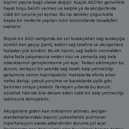
kişinin yaşına bağlı olarak değişir. Küçük ASD'ler genellikle
hayat boyu belirti vermez ve kalpte ya da akciğerlerde
ciddi bir soruna yol açmaz. Bu tip delikler çoğunlukla
başka bir nedenle yapılan rutin kontrollerde tesadüfen
saptanır.
Büyük bir ASD varlığında ise sol kulakçıktan sağ kulakçığa
sürekli kan geçişi (şant), kalbin sağ tarafına ve akciğerlere
fazladan yük bindirir. Bu ek hacim, sağ kalbin normalden
daha fazla çalışmasına neden olur ve zamanla sağ kalp
odacıklarının genişlemesine yol açar. Tedavi edilmeyen bu
durum, ilerleyici bir şekilde sağ taraflı kalp yetmezliği
gelişimine zemin hazırlayabilir. Hastalarda eforla artan
nefes darlığı, çabuk yorulma ve bacaklarda şişlik gibi
belirtiler ortaya çıkabilir. İlerleyen yıllarda bu durum,
istirahat hâlinde bile devam eden ciddi bir kalp yetmezliği
tablosuna dönüşebilir.
Akciğerlere giden kan miktarının artması, akciğer
atardamarlarındaki basıncı yükselterek pulmoner
hipertansiyon olarak adlandırılan duruma yol açar.