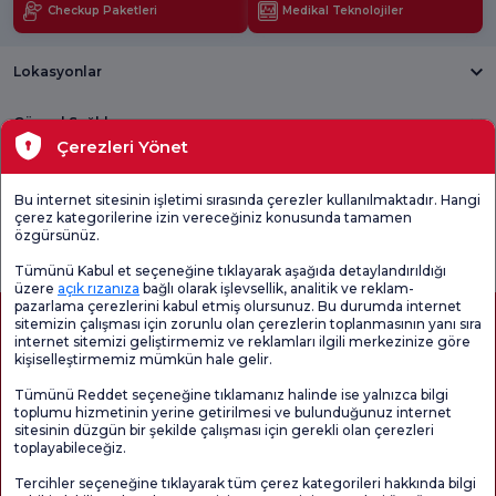
Checkup Paketleri
Medikal Teknolojiler
Lokasyonlar
Güncel Sağlık
Çerezleri Yönet
Tıbbi Birimler
Bu internet sitesinin işletimi sırasında çerezler kullanılmaktadır. Hangi
çerez kategorilerine izin vereceğiniz konusunda tamamen
Genel
Memnuniyet
Promo
özgürsünüz.
Memnuniyet
Anketi'ni kontrol
Memnuniyet
Anketi
edin
Anketi
Tümünü Kabul et seçeneğine tıklayarak aşağıda detaylandırıldığı
üzere
açık rızanıza
bağlı olarak işlevsellik, analitik ve reklam-
pazarlama çerezlerini kabul etmiş olursunuz. Bu durumda internet
sitemizin çalışması için zorunlu olan çerezlerin toplanmasının yanı sıra
internet sitemizi geliştirmemiz ve reklamları ilgili merkezinize göre
kişiselleştirmemiz mümkün hale gelir.
Tümünü Reddet seçeneğine tıklamanız halinde ise yalnızca bilgi
toplumu hizmetinin yerine getirilmesi ve bulunduğunuz internet
sitesinin düzgün bir şekilde çalışması için gerekli olan çerezleri
toplayabileceğiz.
Sağlık Turizmi Yetkilendirmesi
Kvkk
Hasta Haklari
Tercihler seçeneğine tıklayarak tüm çerez kategorileri hakkında bilgi
Sayfa içeriği sadece bilgilendirme amaçlıdır. Tanı ve tedavi için mutlaka