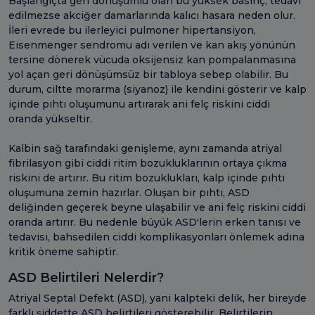
Başlangıçta geri dönüşümlü olan bu yüksek basınç, tedavi
edilmezse akciğer damarlarında kalıcı hasara neden olur.
İleri evrede bu ilerleyici pulmoner hipertansiyon,
Eisenmenger sendromu adı verilen ve kan akış yönünün
tersine dönerek vücuda oksijensiz kan pompalanmasına
yol açan geri dönüşümsüz bir tabloya sebep olabilir. Bu
durum, ciltte morarma (siyanoz) ile kendini gösterir ve kalp
içinde pıhtı oluşumunu artırarak ani felç riskini ciddi
oranda yükseltir.
Kalbin sağ tarafındaki genişleme, aynı zamanda atriyal
fibrilasyon gibi ciddi ritim bozukluklarının ortaya çıkma
riskini de artırır. Bu ritim bozuklukları, kalp içinde pıhtı
oluşumuna zemin hazırlar. Oluşan bir pıhtı, ASD
deliğinden geçerek beyne ulaşabilir ve ani felç riskini ciddi
oranda artırır. Bu nedenle büyük ASD'lerin erken tanısı ve
tedavisi, bahsedilen ciddi komplikasyonları önlemek adına
kritik öneme sahiptir.
ASD Belirtileri Nelerdir?
Atriyal Septal Defekt (ASD), yani kalpteki delik, her bireyde
farklı şiddette ASD belirtileri gösterebilir. Belirtilerin