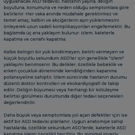
uygulanacak ASD tedavisi, hastanın yaşına, deliğin
boyutuna, konumuna ve neden olduğu semptomlara göre
belirlenir. Her vaka anında müdahale gerektirmez ve
temel amaç, kalbin ve akciğerlerin aşırı yüklenmesini
önleyerek uzun vadeli komplikasyonları engellemektir. Bu
bağlamda üç ana yaklaşım bulunur: izlem, kateterle
kapatma ve cerrahi kapatma.
Kalbe belirgin bir yük bindirmeyen, belirti vermeyen ve
küçük boyutlu sekundum ASD'ler için genellikle "izlem"
yaklaşımı benimsenir. Bu delikler, özellikle bebeklik ve
erken çocukluk döneminde kendiliğinden kapanma
potansiyeline sahiptir. İzlem sürecinde hastanın durumu
düzenli doktor kontrolleri ve ekokardiyografi ile takip
edilir. Deliğin büyümesi veya herhangi bir kötüleşme
belirtisi görülmesi durumunda diğer tedavi seçenekleri
değerlendirilir.
Daha büyük veya semptomlara yol açan defektler için ise
aktif bir ASD tedavisi planlanır. Uygun anatomiye sahip
hastalarda, özellikle sekundum ASD’lerde, kateterle ASD
kapatma işlemi öncelikli tercihtir. Bu minimal invaziv