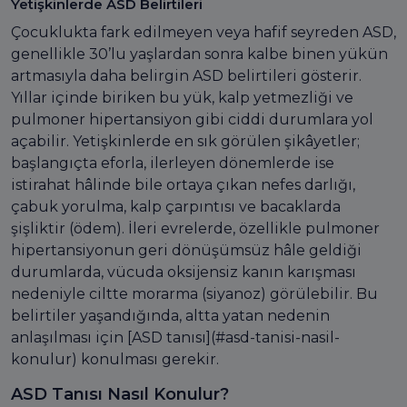
Yetişkinlerde ASD Belirtileri
Çocuklukta fark edilmeyen veya hafif seyreden ASD,
genellikle 30’lu yaşlardan sonra kalbe binen yükün
artmasıyla daha belirgin ASD belirtileri gösterir.
Yıllar içinde biriken bu yük, kalp yetmezliği ve
pulmoner hipertansiyon gibi ciddi durumlara yol
açabilir. Yetişkinlerde en sık görülen şikâyetler;
başlangıçta eforla, ilerleyen dönemlerde ise
istirahat hâlinde bile ortaya çıkan nefes darlığı,
çabuk yorulma, kalp çarpıntısı ve bacaklarda
şişliktir (ödem). İleri evrelerde, özellikle pulmoner
hipertansiyonun geri dönüşümsüz hâle geldiği
durumlarda, vücuda oksijensiz kanın karışması
nedeniyle ciltte morarma (siyanoz) görülebilir. Bu
belirtiler yaşandığında, altta yatan nedenin
anlaşılması için [ASD tanısı](#asd-tanisi-nasil-
konulur) konulması gerekir.
ASD Tanısı Nasıl Konulur?