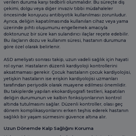
verilen duruma karşı tedbirli olunmalıdır. Bu süreçte diş
çekimi, dolgu veya diğer invaziv tıbbi müdahaleler
öncesinde koruyucu antibiyotik kullanılması zorunludur.
Ayrıca, deliğin kapatılmasında kullanılan cihaz veya yama
üzerinde pıhtı oluşumunu engellemek amacıyla
doktorunuz bir süre kan sulandırıcı ilaçlar reçete edebilir.
Bu ilaçların dozu ve kullanım süresi, hastanın durumuna
göre özel olarak belirlenir.
ASD ameliyatı sonrası takip, uzun vadeli sağlık için hayati
rol oynar. Hastaların düzenli kardiyoloji kontrollerini
aksatmaması gerekir. Çocuk hastaların çocuk kardiyolojisi,
yetişkin hastaların ise erişkin kardiyolojisi uzmanları
tarafından periyodik olarak muayene edilmesi önemlidir.
Bu takiplerde yapılan ekokardiyografi testleri, kapatılan
deliğin durumunun ve kalbin fonksiyonlarının kontrol
altında tutulmasını sağlar. Düzenli kontroller, olası geç
dönem komplikasyonlarını erken teşhis ederek hastanın
sağlıklı bir yaşam sürmesini güvence altına alır.
Uzun Dönemde Kalp Sağlığını Koruma