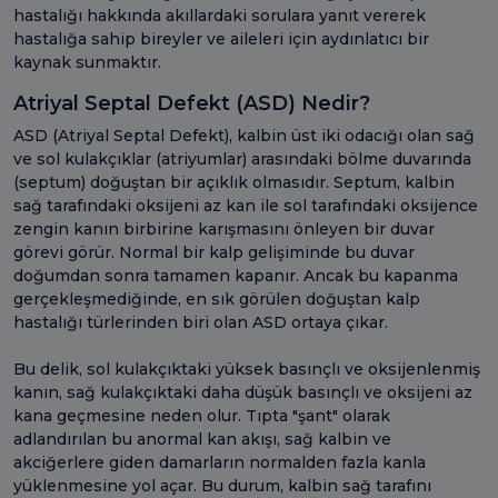
hastalığı hakkında akıllardaki sorulara yanıt vererek
hastalığa sahip bireyler ve aileleri için aydınlatıcı bir
kaynak sunmaktır.
Atriyal Septal Defekt (ASD) Nedir?
ASD (Atriyal Septal Defekt), kalbin üst iki odacığı olan sağ
ve sol kulakçıklar (atriyumlar) arasındaki bölme duvarında
(septum) doğuştan bir açıklık olmasıdır. Septum, kalbin
sağ tarafındaki oksijeni az kan ile sol tarafındaki oksijence
zengin kanın birbirine karışmasını önleyen bir duvar
görevi görür. Normal bir kalp gelişiminde bu duvar
doğumdan sonra tamamen kapanır. Ancak bu kapanma
gerçekleşmediğinde, en sık görülen doğuştan kalp
hastalığı türlerinden biri olan ASD ortaya çıkar.
Bu delik, sol kulakçıktaki yüksek basınçlı ve oksijenlenmiş
kanın, sağ kulakçıktaki daha düşük basınçlı ve oksijeni az
kana geçmesine neden olur. Tıpta "şant" olarak
adlandırılan bu anormal kan akışı, sağ kalbin ve
akciğerlere giden damarların normalden fazla kanla
yüklenmesine yol açar. Bu durum, kalbin sağ tarafını