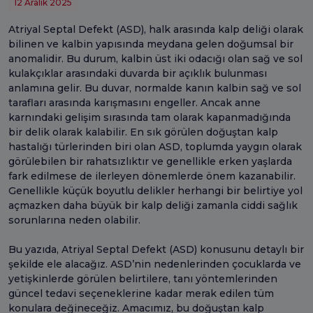
12 Aralık 2025
Atriyal Septal Defekt (ASD), halk arasında kalp deliği olarak
bilinen ve kalbin yapısında meydana gelen doğumsal bir
anomalidir. Bu durum, kalbin üst iki odacığı olan sağ ve sol
kulakçıklar arasındaki duvarda bir açıklık bulunması
anlamına gelir. Bu duvar, normalde kanın kalbin sağ ve sol
tarafları arasında karışmasını engeller. Ancak anne
karnındaki gelişim sırasında tam olarak kapanmadığında
bir delik olarak kalabilir. En sık görülen doğuştan kalp
hastalığı türlerinden biri olan ASD, toplumda yaygın olarak
görülebilen bir rahatsızlıktır ve genellikle erken yaşlarda
fark edilmese de ilerleyen dönemlerde önem kazanabilir.
Genellikle küçük boyutlu delikler herhangi bir belirtiye yol
açmazken daha büyük bir kalp deliği zamanla ciddi sağlık
sorunlarına neden olabilir.
Bu yazıda, Atriyal Septal Defekt (ASD) konusunu detaylı bir
şekilde ele alacağız. ASD’nin nedenlerinden çocuklarda ve
yetişkinlerde görülen belirtilere, tanı yöntemlerinden
güncel tedavi seçeneklerine kadar merak edilen tüm
konulara değineceğiz. Amacımız, bu doğuştan kalp