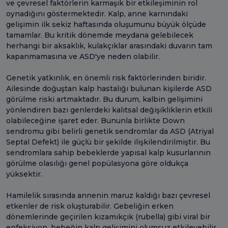
ve çevresel faktörlerin karmaşık bir etkileşiminin rol
oynadığını göstermektedir. Kalp, anne karnındaki
gelişimin ilk sekiz haftasında oluşumunu büyük ölçüde
tamamlar. Bu kritik dönemde meydana gelebilecek
herhangi bir aksaklık, kulakçıklar arasındaki duvarın tam
kapanmamasına ve ASD'ye neden olabilir.
Genetik yatkınlık, en önemli risk faktörlerinden biridir.
Ailesinde doğuştan kalp hastalığı bulunan kişilerde ASD
görülme riski artmaktadır. Bu durum, kalbin gelişimini
yönlendiren bazı genlerdeki kalıtsal değişikliklerin etkili
olabileceğine işaret eder. Bununla birlikte Down
sendromu gibi belirli genetik sendromlar da ASD (Atriyal
Septal Defekt) ile güçlü bir şekilde ilişkilendirilmiştir. Bu
sendromlara sahip bebeklerde yapısal kalp kusurlarının
görülme olasılığı genel popülasyona göre oldukça
yüksektir.
Hamilelik sırasında annenin maruz kaldığı bazı çevresel
etkenler de risk oluşturabilir. Gebeliğin erken
dönemlerinde geçirilen kızamıkçık (rubella) gibi viral bir
enfeksiyon, bebeğin kalp gelişimini olumsuz etkileyebilir.