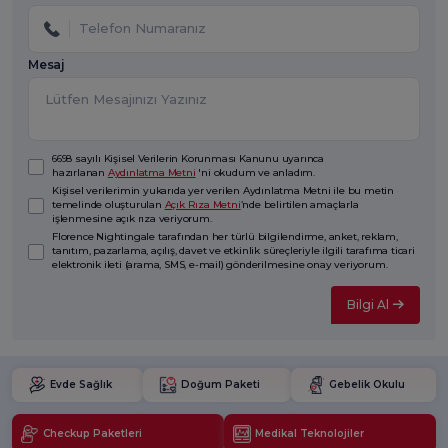
Mesaj
6698 sayılı Kişisel Verilerin Korunması Kanunu uyarınca
hazırlanan
Aydınlatma Metni
'ni okudum ve anladım.
Kişisel verilerimin yukarıda yer verilen Aydınlatma Metni ile bu metin
temelinde oluşturulan
Açık Rıza Metni
’nde belirtilen amaçlarla
işlenmesine açık rıza veriyorum.
Florence Nightingale tarafından her türlü bilgilendirme, anket, reklam,
tanıtım, pazarlama, açılış, davet ve etkinlik süreçleriyle ilgili tarafıma ticari
elektronik ileti (arama, SMS, e-mail) gönderilmesine onay veriyorum.
Bilgi Al
Evde Sağlık
Doğum Paketi
Gebelik Okulu
Checkup Paketleri
Medikal Teknolojiler