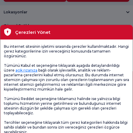
Lokasyonlar
Güncel Sağlık
Çerezleri Yönet
Tıbbi Birimler
Bu internet sitesinin işletimi sırasında çerezler kullanılmaktadır. Hangi
çerez kategorilerine izin vereceğiniz konusunda tamamen
Genel
Memnuniyet
Promo
özgürsünüz.
Memnuniyet
Anketi'ni kontrol
Memnuniyet
Anketi
edin
Anketi
Tümünü Kabul et seçeneğine tıklayarak aşağıda detaylandırıldığı
üzere
açık rızanıza
bağlı olarak işlevsellik, analitik ve reklam-
pazarlama çerezlerini kabul etmiş olursunuz. Bu durumda internet
sitemizin çalışması için zorunlu olan çerezlerin toplanmasının yanı sıra
internet sitemizi geliştirmemiz ve reklamları ilgili merkezinize göre
kişiselleştirmemiz mümkün hale gelir.
Tümünü Reddet seçeneğine tıklamanız halinde ise yalnızca bilgi
toplumu hizmetinin yerine getirilmesi ve bulunduğunuz internet
sitesinin düzgün bir şekilde çalışması için gerekli olan çerezleri
toplayabileceğiz.
Sağlık Turizmi Yetkilendirmesi
Kvkk
Hasta Haklari
Tercihler seçeneğine tıklayarak tüm çerez kategorileri hakkında bilgi
Sayfa içeriği sadece bilgilendirme amaçlıdır. Tanı ve tedavi için mutlaka
sahibi olabilir ve bundan sonra izin vereceğiniz çerezleri özgürce
doktorunuza başvurunuz.
seçebilirsiniz.