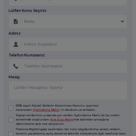
Lütfen Konu Seçiniz
Konu
Adınız
Telefon Numaranız
Mesaj
6698 sayılı Kişisel Verilerin Korunması Kanunu uyarınca
hazırlanan
Aydınlatma Metni
'ni okudum ve anladım.
Kişisel verilerimin yukarıda yer verilen Aydınlatma Metni ile bu metin
temelinde oluşturulan
Açık Rıza Metni
’nde belirtilen amaçlarla
işlenmesine açık rıza veriyorum.
Florence Nightingale tarafından her türlü bilgilendirme, anket, reklam,
tanıtım, pazarlama, açılış, davet ve etkinlik süreçleriyle ilgili tarafıma ticari