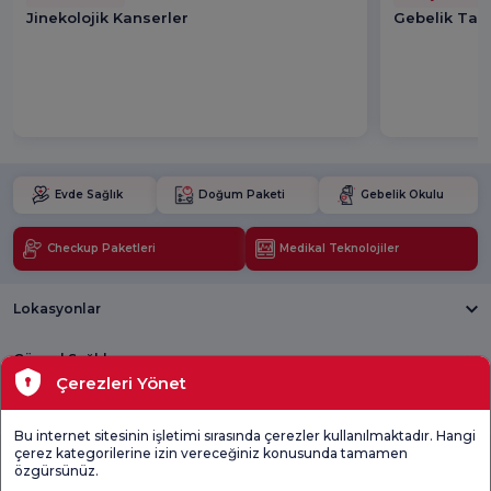
Jinekolojik Kanserler
Gebelik Taki
Evde Sağlık
Doğum Paketi
Gebelik Okulu
Checkup Paketleri
Medikal Teknolojiler
Lokasyonlar
Güncel Sağlık
Çerezleri Yönet
Tıbbi Birimler
Bu internet sitesinin işletimi sırasında çerezler kullanılmaktadır. Hangi
çerez kategorilerine izin vereceğiniz konusunda tamamen
Genel
Memnuniyet
Promo
özgürsünüz.
Memnuniyet
Anketi'ni kontrol
Memnuniyet