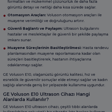
formatları ve mükemmel çözünürlük ile daha fazla
görüntü detayı ve netliği daha kısa sürede sağlar.
Otomasyon Araçları:
Voluson otomasyon araçları ile
muayene verimliliği ve doğruluğunu artırır.
Güvenli Bağlantı ve Paylaşım:
Ultrason bulgularını
hastalar ve meslektaşlar ile güvenli bir şekilde paylaşma
imkanı sunar.
Muayene Süreçlerinin Basitleştirilmesi:
Hasta randevu
planlamasından muayene raporlamasına kadar olan
süreçleri basitleştirerek, hastanın ihtiyaçlarına
odaklanmayı sağlar.
GE Voluson E10, olağanüstü görüntü kalitesi, hız ve
esneklik ile güvenilir sonuçlar elde etmeyi sağlar ve kadın
sağlığı alanında geniş bir yelpazede kullanıma uygundur.
GE Voluson E10 Ultrason Cihazı Hangi
Alanlarda Kullanılır?
GE Voluson E10 ultrason cihazı, çeşitli tıbbi alanlarda
kullanılabilen çok yönlü bir cihazdır. İşte başlıca kullanım