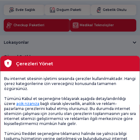
Evde Sağlık
Doğum Paketi
Gebelik Okulu
Checkup Paketleri
Medikal Teknolojiler
Lokasyonlar
Güncel Sağlık
Çerezleri Yönet
Tıbbi Birimler
Bu internet sitesinin işletimi sırasında çerezler kullanılmaktadır. Hangi
çerez kategorilerine izin vereceğiniz konusunda tamamen
Genel
Memnuniyet
Promo
özgürsünüz.
Memnuniyet
Anketi'ni kontrol
Memnuniyet
Anketi
edin
Anketi
Tümünü Kabul et seçeneğine tıklayarak aşağıda detaylandırıldığı
üzere
açık rızanıza
bağlı olarak işlevsellik, analitik ve reklam-
pazarlama çerezlerini kabul etmiş olursunuz. Bu durumda internet
sitemizin çalışması için zorunlu olan çerezlerin toplanmasının yanı sıra
internet sitemizi geliştirmemiz ve reklamları ilgili merkezinize göre
kişiselleştirmemiz mümkün hale gelir.
Tümünü Reddet seçeneğine tıklamanız halinde ise yalnızca bilgi
toplumu hizmetinin yerine getirilmesi ve bulunduğunuz internet