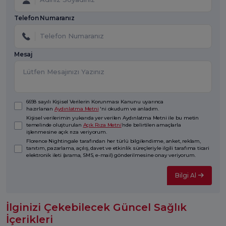
Telefon Numaranız
Mesaj
6698 sayılı Kişisel Verilerin Korunması Kanunu uyarınca
hazırlanan
Aydınlatma Metni
'ni okudum ve anladım.
Kişisel verilerimin yukarıda yer verilen Aydınlatma Metni ile bu metin
temelinde oluşturulan
Açık Rıza Metni
’nde belirtilen amaçlarla
işlenmesine açık rıza veriyorum.
Florence Nightingale tarafından her türlü bilgilendirme, anket, reklam,
tanıtım, pazarlama, açılış, davet ve etkinlik süreçleriyle ilgili tarafıma ticari
elektronik ileti (arama, SMS, e-mail) gönderilmesine onay veriyorum.
Bilgi Al
İlginizi Çekebilecek Güncel Sağlık
İçerikleri