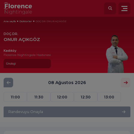
Ana sayfa
Doktorlar
DOÇ.DR. ONUR AÇIKGÖZ
DOÇ.DR.
ONUR AÇIKGÖZ
Kadıköy
Florence Nightingale Hastanesi
Üroloji
08 Ağustos 2026
11:00
11:30
12:00
12:30
13:00
Randevuyu Onayla