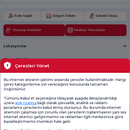
Evde Sağlık
Doğum Paketi
Gebelik Okulu
Checkup Paketleri
Medikal Teknolojiler
Lokasyonlar
Güncel Sağlık
Çerezleri Yönet
Tıbbi Birimler
Bu internet sitesinin işletimi sırasında çerezler kullanılmaktadır. Hangi
çerez kategorilerine izin vereceğiniz konusunda tamamen
Genel
Memnuniyet
Promo
özgürsünüz.
Memnuniyet
Anketi'ni kontrol
Memnuniyet
Anketi
edin
Anketi
Tümünü Kabul et seçeneğine tıklayarak aşağıda detaylandırıldığı
üzere
açık rızanıza
bağlı olarak işlevsellik, analitik ve reklam-
pazarlama çerezlerini kabul etmiş olursunuz. Bu durumda internet
sitemizin çalışması için zorunlu olan çerezlerin toplanmasının yanı sıra
internet sitemizi geliştirmemiz ve reklamları ilgili merkezinize göre
kişiselleştirmemiz mümkün hale gelir.