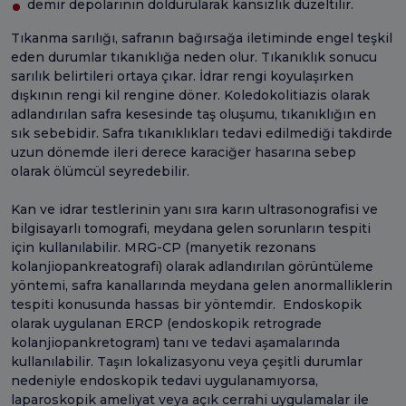
demir depolarının doldurularak kansızlık düzeltilir.
Tıkanma sarılığı, safranın bağırsağa iletiminde engel teşkil
eden durumlar tıkanıklığa neden olur. Tıkanıklık sonucu
sarılık belirtileri ortaya çıkar. İdrar rengi koyulaşırken
dışkının rengi kil rengine döner. Koledokolitiazis olarak
adlandırılan safra kesesinde taş oluşumu, tıkanıklığın en
sık sebebidir. Safra tıkanıklıkları tedavi edilmediği takdirde
uzun dönemde ileri derece karaciğer hasarına sebep
olarak ölümcül seyredebilir.
Kan ve idrar testlerinin yanı sıra karın ultrasonografisi ve
bilgisayarlı tomografi, meydana gelen sorunların tespiti
için kullanılabilir. MRG-CP (manyetik rezonans
kolanjiopankreatografi) olarak adlandırılan görüntüleme
yöntemi, safra kanallarında meydana gelen anormalliklerin
tespiti konusunda hassas bir yöntemdir. Endoskopik
olarak uygulanan ERCP (endoskopik retrograde
kolanjiopankretogram) tanı ve tedavi aşamalarında
kullanılabilir. Taşın lokalizasyonu veya çeşitli durumlar
nedeniyle endoskopik tedavi uygulanamıyorsa,
laparoskopik ameliyat veya açık cerrahi uygulamalar ile