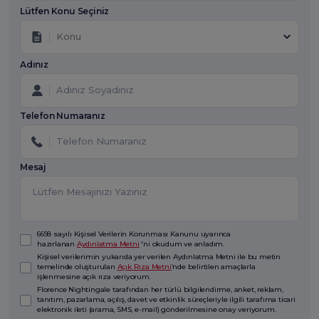
Lütfen Konu Seçiniz
Konu
Adınız
Telefon Numaranız
Mesaj
6698 sayılı Kişisel Verilerin Korunması Kanunu uyarınca
hazırlanan
Aydınlatma Metni
'ni okudum ve anladım.
Kişisel verilerimin yukarıda yer verilen Aydınlatma Metni ile bu metin
temelinde oluşturulan
Açık Rıza Metni
’nde belirtilen amaçlarla
işlenmesine açık rıza veriyorum.
Florence Nightingale tarafından her türlü bilgilendirme, anket, reklam,
tanıtım, pazarlama, açılış, davet ve etkinlik süreçleriyle ilgili tarafıma ticari
elektronik ileti (arama, SMS, e-mail) gönderilmesine onay veriyorum.