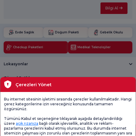
Bilgi Al
Evde Sağlık
Doğum Paketi
Gebelik Okulu
Checkup Paketleri
Medikal Teknolojiler
Lokasyonlar
Güncel Sağlık
Çerezleri Yönet
Tıbbi Birimler
Bu internet sitesinin işletimi sırasında çerezler kullanılmaktadır. Hangi
çerez kategorilerine izin vereceğiniz konusunda tamamen
Genel
Memnuniyet
Promo
özgürsünüz.
Memnuniyet
Anketi'ni kontrol
Memnuniyet
Anketi
edin
Anketi
Tümünü Kabul et seçeneğine tıklayarak aşağıda detaylandırıldığı
üzere
açık rızanıza
bağlı olarak işlevsellik, analitik ve reklam-
pazarlama çerezlerini kabul etmiş olursunuz. Bu durumda internet
sitemizin çalışması için zorunlu olan çerezlerin toplanmasının yanı sıra