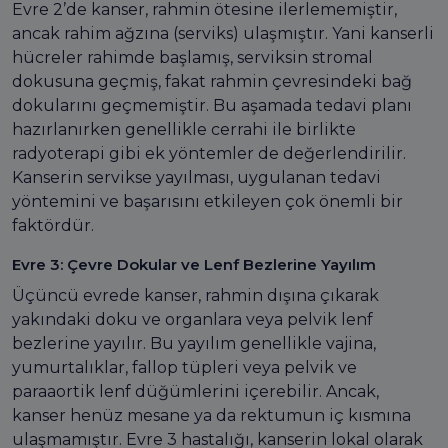
Evre 2’de kanser, rahmin ötesine ilerlememiştir,
ancak rahim ağzına (serviks) ulaşmıştır. Yani kanserli
hücreler rahimde başlamış, serviksin stromal
dokusuna geçmiş, fakat rahmin çevresindeki bağ
dokularını geçmemiştir. Bu aşamada tedavi planı
hazırlanırken genellikle cerrahi ile birlikte
radyoterapi gibi ek yöntemler de değerlendirilir.
Kanserin servikse yayılması, uygulanan tedavi
yöntemini ve başarısını etkileyen çok önemli bir
faktördür.
Evre 3: Çevre Dokular ve Lenf Bezlerine Yayılım
Üçüncü evrede kanser, rahmin dışına çıkarak
yakındaki doku ve organlara veya pelvik lenf
bezlerine yayılır. Bu yayılım genellikle vajina,
yumurtalıklar, fallop tüpleri veya pelvik ve
paraaortik lenf düğümlerini içerebilir. Ancak,
kanser henüz mesane ya da rektumun iç kısmına
ulaşmamıştır. Evre 3 hastalığı, kanserin lokal olarak