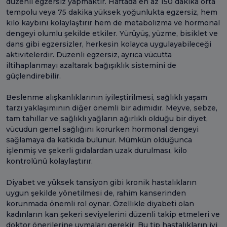
düzenli egzersiz yapmaktır. Haftada en az 150 dakika orta
tempolu veya 75 dakika yüksek yoğunlukta egzersiz, hem
kilo kaybını kolaylaştırır hem de metabolizma ve hormonal
dengeyi olumlu şekilde etkiler. Yürüyüş, yüzme, bisiklet ve
dans gibi egzersizler, herkesin kolayca uygulayabileceği
aktivitelerdir. Düzenli egzersiz, ayrıca vücutta
iltihaplanmayı azaltarak bağışıklık sistemini de
güçlendirebilir.
Beslenme alışkanlıklarının iyileştirilmesi, sağlıklı yaşam
tarzı yaklaşımının diğer önemli bir adımıdır. Meyve, sebze,
tam tahıllar ve sağlıklı yağların ağırlıklı olduğu bir diyet,
vücudun genel sağlığını korurken hormonal dengeyi
sağlamaya da katkıda bulunur. Mümkün olduğunca
işlenmiş ve şekerli gıdalardan uzak durulması, kilo
kontrolünü kolaylaştırır.
Diyabet ve yüksek tansiyon gibi kronik hastalıkların
uygun şekilde yönetilmesi de, rahim kanserinden
korunmada önemli rol oynar. Özellikle diyabeti olan
kadınların kan şekeri seviyelerini düzenli takip etmeleri ve
doktor önerilerine uymaları gerekir. Bu tip hastalıkların iyi