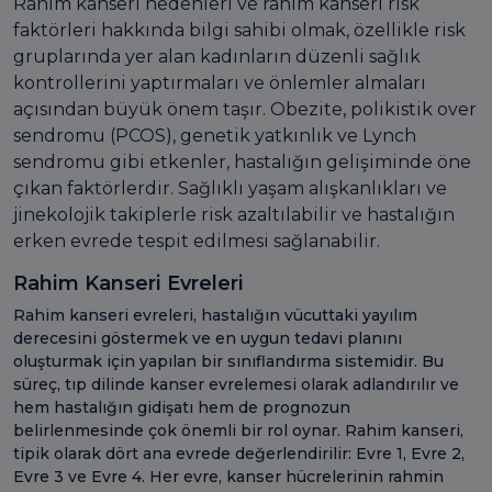
Rahim kanseri nedenleri ve rahim kanseri risk
faktörleri hakkında bilgi sahibi olmak, özellikle risk
gruplarında yer alan kadınların düzenli sağlık
kontrollerini yaptırmaları ve önlemler almaları
açısından büyük önem taşır. Obezite, polikistik over
sendromu (PCOS), genetik yatkınlık ve Lynch
sendromu gibi etkenler, hastalığın gelişiminde öne
çıkan faktörlerdir. Sağlıklı yaşam alışkanlıkları ve
jinekolojik takiplerle risk azaltılabilir ve hastalığın
erken evrede tespit edilmesi sağlanabilir.
Rahim Kanseri Evreleri
Rahim kanseri evreleri, hastalığın vücuttaki yayılım
derecesini göstermek ve en uygun tedavi planını
oluşturmak için yapılan bir sınıflandırma sistemidir. Bu
süreç, tıp dilinde kanser evrelemesi olarak adlandırılır ve
hem hastalığın gidişatı hem de prognozun
belirlenmesinde çok önemli bir rol oynar. Rahim kanseri,
tipik olarak dört ana evrede değerlendirilir: Evre 1, Evre 2,
Evre 3 ve Evre 4. Her evre, kanser hücrelerinin rahmin