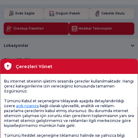
Evde Sağlık
Doğum Paketi
Gebelik Okulu
Checkup Paketleri
Medikal Teknolojiler
Lokasyonlar
Güncel Sağlık
Çerezleri Yönet
Tıbbi Birimler
Bu internet sitesinin işletimi sırasında çerezler kullanılmaktadır. Hangi
çerez kategorilerine izin vereceğiniz konusunda tamamen
Genel
Memnuniyet
Promo
özgürsünüz.
Memnuniyet
Anketi'ni kontrol
Memnuniyet
Anketi
edin
Anketi
Tümünü Kabul et seçeneğine tıklayarak aşağıda detaylandırıldığı
üzere
açık rızanıza
bağlı olarak işlevsellik, analitik ve reklam-
pazarlama çerezlerini kabul etmiş olursunuz. Bu durumda internet
sitemizin çalışması için zorunlu olan çerezlerin toplanmasının yanı sıra
internet sitemizi geliştirmemiz ve reklamları ilgili merkezinize göre
kişiselleştirmemiz mümkün hale gelir.
Tümünü Reddet seçeneğine tıklamanız halinde ise yalnızca bilgi