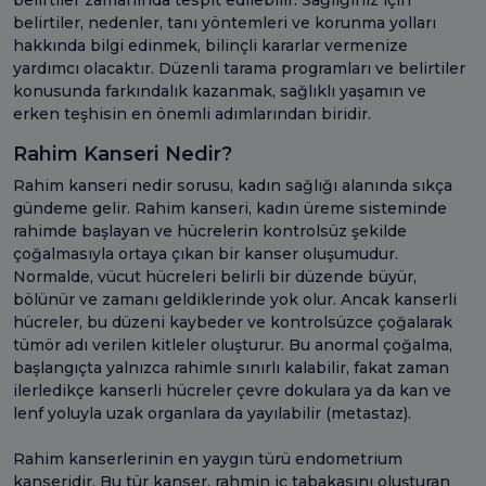
belirtiler, nedenler, tanı yöntemleri ve korunma yolları
hakkında bilgi edinmek, bilinçli kararlar vermenize
yardımcı olacaktır. Düzenli tarama programları ve belirtiler
konusunda farkındalık kazanmak, sağlıklı yaşamın ve
erken teşhisin en önemli adımlarından biridir.
Rahim Kanseri Nedir?
Rahim kanseri nedir sorusu, kadın sağlığı alanında sıkça
gündeme gelir. Rahim kanseri, kadın üreme sisteminde
rahimde başlayan ve hücrelerin kontrolsüz şekilde
çoğalmasıyla ortaya çıkan bir kanser oluşumudur.
Normalde, vücut hücreleri belirli bir düzende büyür,
bölünür ve zamanı geldiklerinde yok olur. Ancak kanserli
hücreler, bu düzeni kaybeder ve kontrolsüzce çoğalarak
tümör adı verilen kitleler oluşturur. Bu anormal çoğalma,
başlangıçta yalnızca rahimle sınırlı kalabilir, fakat zaman
ilerledikçe kanserli hücreler çevre dokulara ya da kan ve
lenf yoluyla uzak organlara da yayılabilir (metastaz).
Rahim kanserlerinin en yaygın türü endometrium
kanseridir. Bu tür kanser, rahmin iç tabakasını oluşturan