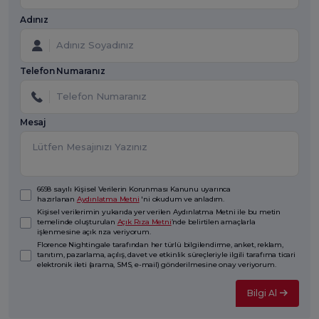
Adınız
Telefon Numaranız
Mesaj
6698 sayılı Kişisel Verilerin Korunması Kanunu uyarınca
hazırlanan
Aydınlatma Metni
'ni okudum ve anladım.
Kişisel verilerimin yukarıda yer verilen Aydınlatma Metni ile bu metin
temelinde oluşturulan
Açık Rıza Metni
’nde belirtilen amaçlarla
işlenmesine açık rıza veriyorum.
Florence Nightingale tarafından her türlü bilgilendirme, anket, reklam,
tanıtım, pazarlama, açılış, davet ve etkinlik süreçleriyle ilgili tarafıma ticari
elektronik ileti (arama, SMS, e-mail) gönderilmesine onay veriyorum.
Bilgi Al