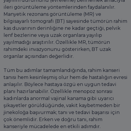
yayılım durumunu (evreleme) belirlemek amacıyla
ileri görüntüleme yöntemlerinden faydalanılır.
Manyetik rezonans görüntüleme (MR) ve
bilgisayarlı tomografi (BT) sayesinde tümörün rahim
kas duvarının derinliğine ne kadar geçtiği, pelvik
lenf bezlerine veya uzak organlara yayılıp
yayılmadığı araştırılır. Özellikle MR, tümörün
rahimdeki invazyonunu gösterirken, BT uzak
organlar açısından değerlidir.
Tüm bu adımlar tamamlandığında, rahim kanseri
tanısı hem kesinleşmiş olur hem de hastalığın evresi
anlaşılır. Böylece hastaya özgü en uygun tedavi
planı hazırlanabilir. Özellikle menopoz sonrası
kadınlarda anormal vajinal kanama gibi uyarıcı
şikayetler görüldüğünde, vakit kaybetmeden bir
jinekoloğa başvurmak; tanı ve tedavi başarısı için
çok önemlidir. Erken ve doğru tanı, rahim
kanseriyle mücadelede en etkili adımdır.